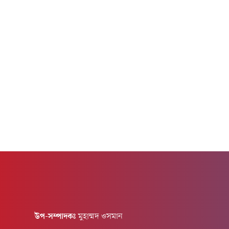
স্বরাষ্ট্রমন্ত্রী লেফটেন্যান্ট জেনারেল শেখ সাইফ...
জাতীয় রা
ওপর যৌন ন
উপ-সম্পাদকঃ
মুহাম্মদ ওসমান