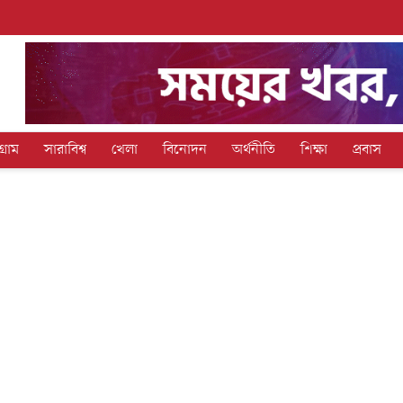
গ্রাম
সারাবিশ্ব
খেলা
বিনোদন
অর্থনীতি
শিক্ষা
প্রবাস