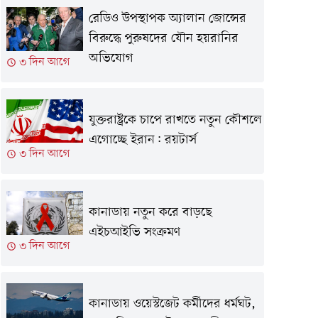
রেডিও উপস্থাপক অ্যালান জোন্সের
বিরুদ্ধে পুরুষদের যৌন হয়রানির
অভিযোগ
৩ দিন আগে
যুক্তরাষ্ট্রকে চাপে রাখতে নতুন কৌশলে
এগোচ্ছে ইরান: রয়টার্স
৩ দিন আগে
কানাডায় নতুন করে বাড়ছে
এইচআইভি সংক্রমণ
৩ দিন আগে
কানাডায় ওয়েস্টজেট কর্মীদের ধর্মঘট,