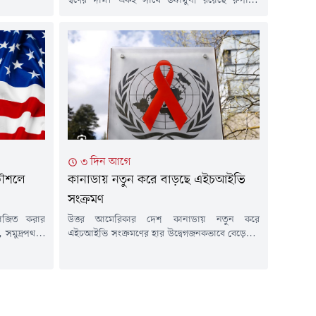
স্বর্ণের দাম। একই সাথে ঊর্ধ্বমুখী রয়েছে রুপাসহ
ক্তির সম্ভাবনা
অন্যান্য মূল্যবান ধাতুর দামও। মার্কিন ডলারের দর
 পর্যবেক্ষণ
কিছুটা দুর্বল হওয়া এবং তেলের দাম কমে আসার
 রয়টার্সের
প্রভাবে স্বর্ণের বাজারে এই ঊর্ধ্বগতি দেখা গেছে।
স্ট) ব্রেন্ট
এদিকে যুক্তরাষ্ট্রের সুদের হার নিয়ে ভবিষ্যৎ সিদ্ধান্তের
ইঙ্গিত পেতে বিনিয়োগকারীদের নজর এখন দেশটির
আসন্ন...
৩ দিন আগে
 কৌশলে
কানাডায় নতুন করে বাড়ছে এইচআইভি
সংক্রমণ
পরাজিত করার
উত্তর আমেরিকার দেশ কানাডায় নতুন করে
পথ, সমুদ্রপথ ও
এইচআইভি সংক্রমণের হার উদ্বেগজনকভাবে বেড়েছে।
ের হাতিয়ার
দেশটির সরকারি তথ্য অনুযায়ী, ২০২২ সালের
 দিতে বাধ্য
তুলনায় ২০২৪ সালে নতুন সংক্রমণ প্রায় ২৩ শতাংশ
ীয় অঞ্চলের
বৃদ্ধি পেয়েছে। এতে দীর্ঘদিনের অর্জিত সাফল্য হুমকির
্জাতিক সংবাদ
মুখে পড়েছে বলে সতর্ক করেছেন জনস্বাস্থ্য
মন দাবি করা
বিশেষজ্ঞরা।কানাডার পাবলিক হেলথ এজেন্সির