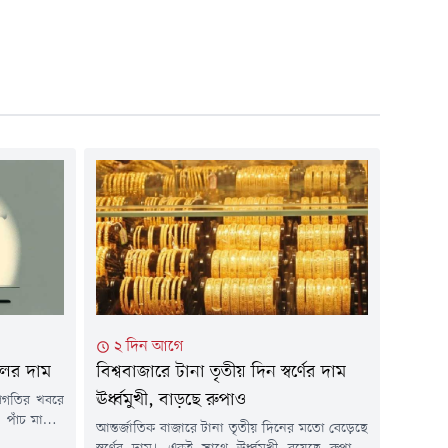
২ দিন আগে
েলের দাম
বিশ্ববাজারে টানা তৃতীয় দিন স্বর্ণের দাম
ঊর্ধ্বমুখী, বাড়ছে রুপাও
রগতির খবরে
। পাঁচ মাসের
আন্তর্জাতিক বাজারে টানা তৃতীয় দিনের মতো বেড়েছে
ার চালু করার