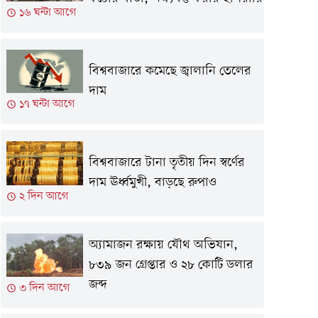
১৬ ঘন্টা আগে
বিশ্ববাজারে কমেছে জ্বালানি তেলের
দাম
১৭ ঘন্টা আগে
বিশ্ববাজারে টানা তৃতীয় দিন স্বর্ণের
দাম ঊর্ধ্বমুখী, বাড়ছে রুপাও
২ দিন আগে
অ্যামাজন রক্ষায় যৌথ অভিযান,
৮৩৯ জন গ্রেপ্তার ও ২৮ কোটি ডলার
জব্দ
৩ দিন আগে