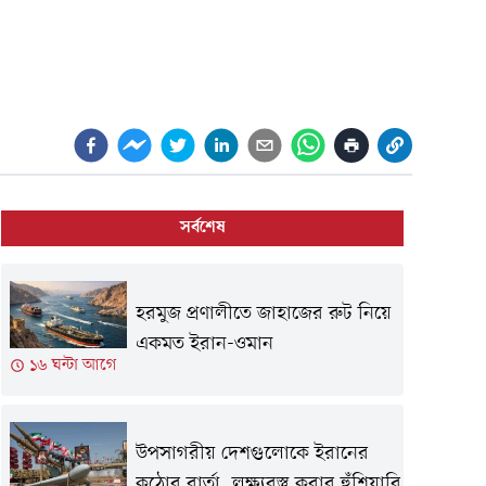
সর্বশেষ
হরমুজ প্রণালীতে জাহাজের রুট নিয়ে
একমত ইরান-ওমান
১৬ ঘন্টা আগে
উপসাগরীয় দেশগুলোকে ইরানের
কঠোর বার্তা, লক্ষ্যবস্তু করার হুঁশিয়ারি