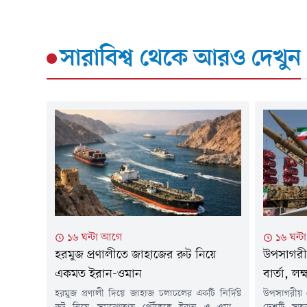
সারাবিশ্ব
থেকে আরও দেখুন
১৬ ঘন্টা আগে
১৬ ঘন্
হরমুজ প্রণালীতে জাহাজের রুট নিয়ে
উপসাগরী
একমত ইরান-ওমান
বার্তা, লক্
হরমুজ প্রণালী দিয়ে জাহাজ চলাচলের একটি নির্দিষ্ট
উপসাগরীয় 