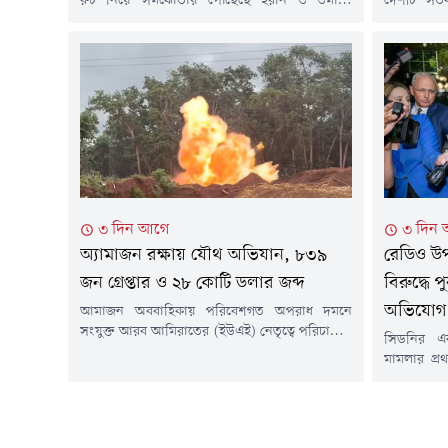
রুট নিয়ে সমঝোতায় পৌঁছেছে ইরান ও ওমান।
দেশটি সতর্
তেহরানের দাবি, এই চুক্তির সঙ্গে যুক্তরাষ্ট্রের কোনো
যেকোনো হা
সংশ্লিষ্টতা নেই। তবে মার্কিন প্রেসিডেন্ট ডোনাল্ড ট্রাম্প
গুরুত্বপূর্ণ
দাবি করেছেন যে যুক্তরাষ্ট্রের সঙ্গে হরমুজ নিয়ে
সংশ্লিষ্ট পা
আলোচনা বেশ ভালোভাবে এগোচ্ছে।বুধবার (৫
সংস্থা রয়
আগস্ট) ইরান ও ওমান প্রণালীটির মধ্য দিয়ে প্রস্তাবিত
হয়েছে।সূত
শিপিং রুটের...
প্রেসিডেন্
নেটওয়ার্ক..
৩ দিন আগে
৩ দিন
অ্যামাজন রক্ষায় যৌথ অভিযান, ৮৩৯
রেডিও উপ
জন গ্রেপ্তার ও ২৮ কোটি ডলার জব্দ
বিরুদ্ধে
অভিযোগ
আমাজন অববাহিকায় পরিবেশগত অপরাধ দমনে
সংযুক্ত আরব আমিরাতের (ইউএই) নেতৃত্বে পরিচালিত
সিডনির 
আন্তর্জাতিক অভিযান 'অপারেশন গ্রিন শিল্ড ২০২৬'
মামলার প্র
অভূতপূর্ব সাফল্য অর্জন করেছে। মাত্র ১৭ দিনে
সম্প্রচারক
১,০৪৫টি অভিযান, ৮৩৯ জন গ্রেপ্তার এবং ২৮ কোটি
পুরুষের যৌন
ডলারের বেশি সম্পদ জব্দ করা হয়েছে ।এই
আরো কয়েকজ
অভিযানের ফলাফল ঘোষণা করে উপ-প্রধানমন্ত্রী ও
প্রভাবশালী 