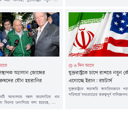
ক করে বলেছে, যুক্তরাষ্ট্রের নতুন করে
লক্ষ্যে যুক্তরাষ্ট্র-ইরানের মধ্যে শান্তি চু
মলার প্রতিশোধ হিসেবে অঞ্চলজুড়ে
তৈরি হতে পারে কি না, তা নিবিড়ভাবে
 জ্বালানি অবকাঠামোকে লক্ষ্যবস্তু করা হবে।
করছেন বিনিয়োগকারীরা।বার্তাসংস্থা
ঁচটি সূত্রের বরাতে বুধবার (৫ আগস্ট) বার্তা
প্রতিবেদনে বলা হয়েছে, বৃহস্পতিবার (৬ আগ
টার্সের এক প্রতিবেদনে এ তথ্য জানানো
ক্রুডের দাম ৩৭ সেন্ট...
্রগুলো জানিয়েছে, ২৮ জুলাই মার্কিন
ট ডোনাল্ড ট্রাম্প ইরানের জ্বালানি
.
 আগে
৩ দিন আগে
স্থাপক অ্যালান জোন্সের
যুক্তরাষ্ট্রকে চাপে রাখতে নতুন
 পুরুষদের যৌন হয়রানির
এগোচ্ছে ইরান: রয়টার্স
যুক্তরাষ্ট্রকে সরাসরি সামরিকভাবে 
পরিবর্তে মধ্যপ্রাচ্যের গুরুত্বপূর্ণ বাণিজ্য
একটি আদালতে বহুল আলোচিত এক
জ্বালানি অবকাঠামোকে কৌশলগত চাপ
থম দিনের শুনানিতে বলা হয়েছে, জ্যেষ্ঠ
হিসেবে ব্যবহার করে ওয়াশিংটনকে ছাড়
 অ্যালান জোন্স গাড়ি চালানোর সময় দুই
করার চেষ্টা করছে ইরান। উপসাগর
াঙ্গ স্পর্শ করেছিলেন এবং সম্মতি ছাড়াই
কর্মকর্তা ও বিশ্লেষকদের বরাতে আন্তর
নকে চুমু খাওয়ার চেষ্টা করেছিলেন।
সংস্থা রয়টার্সের এক প্রতিবেদনে এ
এই সংবাদ ব্যক্তিত্ব এবং অস্ট্রেলিয়ার