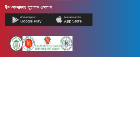
উপ-সম্পাদকঃ
মুহাম্মদ ওসমান
Android app on
Available on the
Google Play
App Store
Newsnow24.com is a leading multimedia news portal in Bangladesh.
Contains not only news, new news, views, opinion, politics,
entertainment, sports, lifestyle, travel, health, and others. We are
committed to focusing on Probash news all around the world with
visuals.
তথ্য অধিদফতরের নিবন্ধন নম্বর :১৩৫
Dhaka Office:
House-55, Road-08, Block-D, Niketon, Gulshan-1,
Dhaka-1212.
Phone:
+880 1856 195 622
(WhatsApp)
Phone:
+880 1869 913 486
Chittagong office:
House-85/A, Road-7, 5th Floor, O.R.Nizam Road