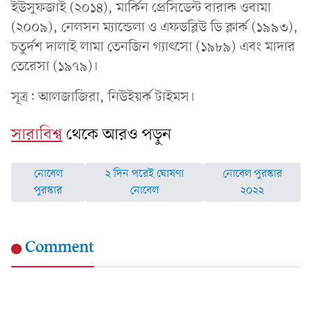
ইউসুফজাই (২০১৪), মার্কিন প্রেসিডেন্ট বারাক ওবামা
(২০০৯), নেলসন ম্যান্ডেলা ও এফডব্লিউ ডি ক্লার্ক (১৯৯৩),
চতুর্দশ দালাই লামা তেনজিন গ্যাৎসো (১৯৮৯) এবং মাদার
তেরেসা (১৯৭৯)।
সূত্র: আলজাজিরা, নিউইয়র্ক টাইমস।
সারাবিশ্ব
থেকে আরও পড়ুন
নোবেল
২ দিন পরেই ঘোষণা
নোবেল পুরস্কার
পুরস্কার
নোবেল
২০২২
Comment