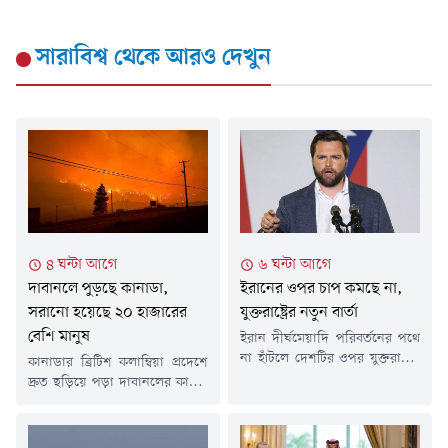
সারাবিশ্ব
থেকে আরও দেখুন
৪ ঘন্টা আগে
৬ ঘন্টা আগে
দাবানলে পুড়ছে কানাডা,
ইরানের ওপর চাপ কমছে না,
সরানো হয়েছে ২০ হাজারের
যুক্তরাষ্ট্রের নতুন বার্তা
বেশি মানুষ
ইরান দীর্ঘমেয়াদি পরিবর্তনের পথে
না হাঁটলে দেশটির ওপর যুক্তরাষ্ট্রের
কানাডার ব্রিটিশ কলাম্বিয়া প্রদেশে
চাপ অব্যাহত থাকবে বলে
দ্রুত ছড়িয়ে পড়া দাবানলের কারণে
জানিয়েছেন মার্কিন ভাইস
২০ হাজারের বেশি মানুষকে
প্রেসিডেন্ট জেডি ভ্যান্স। তাঁর ভাষ্য,
নিরাপদ স্থানে সরিয়ে নেওয়া
ওয়াশিংটন এখন পর্যবেক্ষণ করছে,
হয়েছে।শনিবার (৮ আগস্ট)