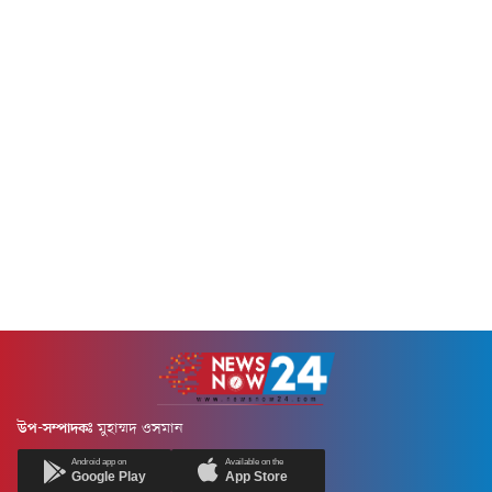
জ্বালানি অবকাঠামোকে লক্ষ্যবস্তু
যুক্তরাষ্ট্রের সঙ্গে হরমুজ নিয়ে
করা হবে। সংশ্লিষ্ট পাঁচটি সূত্রের
আলোচনা বেশ ভালোভাবে
বরাতে বুধবার (৫ আগস্ট) বার্তা
এগোচ্ছে।বুধবার (৫ আগস্ট) ইরান ও
সংস্থা রয়টার্সের এক প্রতিবেদনে এ
ওমান প্রণালীটির মধ্য দিয়ে
তথ্য জানানো হয়েছে।সূত্রগুলো
প্রস্তাবিত শিপিং রুটের...
জানিয়েছে, ২৮ জুলাই মার্কিন
প্রেসিডেন্ট ডোনাল্ড ট্রাম্প ইরানের
জ্বালানি নেটওয়ার্ক...
উপ-সম্পাদকঃ
মুহাম্মদ ওসমান
Android app on
Available on the
Google Play
App Store