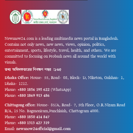
Newsnow24.com is a leading multimedia news portal in Bangladesh.
Contains not only news, new news, views, opinion, politics,
entertainment, sports, lifestyle, travel, health, and others. We are
committed to focusing on Probash news all around the world with
visuals.
তথ্য অধিদফতরের নিবন্ধন নম্বর :১৩৫
Dhaka Office:
House-55, Road-08, Block-D, Niketon, Gulshan-1,
Dhaka-1212.
Phone:
+880 1856 195 622
(WhatsApp)
Phone:
+880 1869 913 486
Chittagong office:
House-85/A, Road-7, 5th Floor, O.R.Nizam Road
R/A, 15 No. Bagmoniram,Panchlaish, Chattogram 4000.
Phone:
+880 1850 414 847
Phone:
+880 1313 427 319
Email:
newsnow24official@gmail.com