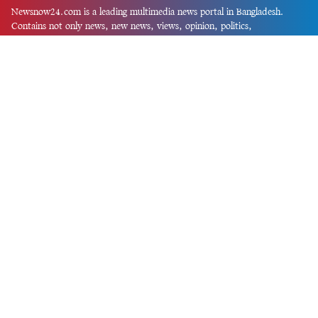
Newsnow24.com is a leading multimedia news portal in Bangladesh.
Contains not only news, new news, views, opinion, politics,
entertainment, sports, lifestyle, travel, health, and others. We are
committed to focusing on Probash news all around the world with
visuals.
তথ্য অধিদফতরের নিবন্ধন নম্বর :১৩৫
Dhaka Office:
House-55, Road-08, Block-D, Niketon, Gulshan-1,
Dhaka-1212.
Phone:
+880 1856 195 622
(WhatsApp)
Phone:
+880 1869 913 486
Chittagong office:
House-85/A, Road-7, 5th Floor, O.R.Nizam Road
R/A, 15 No. Bagmoniram,Panchlaish, Chattogram 4000.
Phone:
+880 1850 414 847
Phone:
+880 1313 427 319
Email:
newsnow24official@gmail.com
Design and Developed by
Md. Asif Iqbal
Privacy Policy
Contact Us