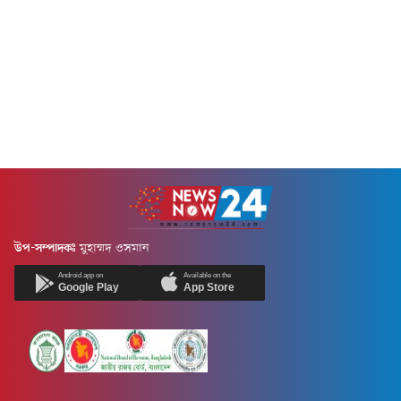
উপ-সম্পাদকঃ
মুহাম্মদ ওসমান
Android app on
Available on the
Google Play
App Store