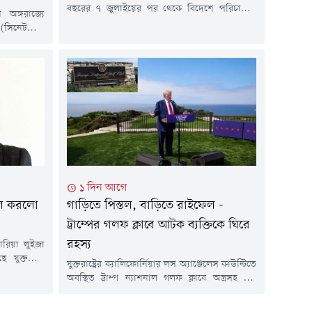
বছরের ৭ জুলাইয়ের পর থেকে বিদেশে পরিচালিত
ন অঙ্গরাজ্যে
সামরিক অভিযানে অন্তত ২৩৮ জন মার্কিন
সিনেটপ্রার্থী
সেনাসদস্য আহত হয়েছেন। সর্বশেষ হালনাগাদ তথ্য
যকর্মী আবদুল
প্রকাশ করেছে পেন্টাগনের ডিফেন্স ক্যাজুয়ালটি
 ইসরায়েল।
অ্যানালাইসিস সিস্টেম। নতুন তথ্য অনুযায়ী, ২৬
োটি ডলারেরও
জুলাই থেকে পেন্টাগন তাদের হতাহত সংক্রান্ত
র খরচকে বুড়ো
তালিকায় *"ওভারসিজ অপারেশনস"* নামে নতুন
াভ করেছেন
একটি বিভাগ যুক্ত...
দমাধ্যমের
ঙ্গলবারের এ
১ দিন আগে
তিল করলো
গাড়িতে পিস্তল, বাড়িতে রাইফেল -
ট্রাম্পের গলফ ক্লাবে আটক ব্যক্তিকে ঘিরে
রহস্য
মারিয়া লুইজা
ুক্তরাষ্ট্র।
যুক্তরাষ্ট্রের ক্যালিফোর্নিয়ার লস অ্যাঞ্জেলেস কাউন্টিতে
ের আনুষ্ঠানিক
অবস্থিত ট্রাম্প ন্যাশনাল গলফ ক্লাবে অস্ত্রসহ এক
ন মার্কিন
সন্দেহভাজন ব্যক্তিকে আটক করেছে আইনশৃঙ্খলা
 এ সিদ্ধান্ত
বাহিনী। প্রেসিডেন্ট ডোনাল্ড ট্রাম্পের নির্ধারিত সফরের