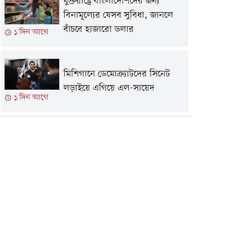
যুক্তরাষ্ট্রে বাংলাদেশিদের জন্য
বিনামূল্যের যেসব সুবিধা, জানলে
বাঁচবে হাজারো ডলার
১ দিন আগে
মিশিগানে ডেমোক্র্যাটদের সিনেট
লড়াইয়ে এগিয়ে এল-সায়েদ
১ দিন আগে