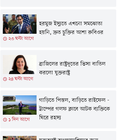
হরমুজ ইস্যুতে এখনো সমঝোতা
হয়নি, দ্রুত চুক্তির আশা রুবিওর
২৩ ঘন্টা আগে
ব্রাজিলের রাষ্ট্রদূতের ভিসা বাতিল
করলো যুক্তরাষ্ট্র
২৪ ঘন্টা আগে
গাড়িতে পিস্তল, বাড়িতে রাইফেল -
ট্রাম্পের গলফ ক্লাবে আটক ব্যক্তিকে
ঘিরে রহস্য
১ দিন আগে