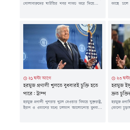
গোলাবারুদের ঘাটতির খবর নাকচ করে দিয়েছেন।
কাছে চলে এ
তিনি দাবি করেছেন, যুক্তরাষ্ট্রের কাছে পর্যাপ্ত অস্ত্র ও
ট্রাম্পের হে
গোলাবারুদ মজুত রয়েছে। একইসাথে এ ধরনের তথ্য
যাওয়া এ ঘ
ফাঁসকারীদের বিরুদ্ধে কঠোর ব্যবস্থা নেওয়ার
হোয়াইট হা
হুঁশিয়ারিও দিয়েছেন।নিজের সামাজিক
হুমকি সৃষ্ট
যোগাযোগমাধ্যম ট্রুথ সোশ্যালে দেওয়া এক পোস্টে
সংবাদমাধ্
ট্রাম্প বলেছেন, 'যুক্তরাষ্ট্রের কাছে বিপুল পরিমাণ
জানানো হয়েছ
গোলাবারুদ রয়েছে, বিশেষ...
২১ ঘন্টা আগে
২৩ ঘন্
হরমুজ প্রণালী খুলতে বুধবারই চুক্তি হতে
হরমুজ ইস
পারে: ট্রাম্প
দ্রুত চুক
হরমুজ প্রণালী পুনরায় খুলে দেওয়ার বিষয়ে যুক্তরাষ্ট্র,
হরমুজ প্রণাল
ইরান ও ওমানের মধ্যে চলমান আলোচনায় বুধবারই
কোনো চূড়ান
একটি চুক্তি হতে পারে বলে জানিয়েছেন মার্কিন
শিগগিরই এক
প্রেসিডেন্ট ডোনাল্ড ট্রাম্প।মঙ্গলবার সাংবাদিকদের
প্রকাশ করেছে
ট্রাম্প বলেন, ইরানের সঙ্গে দিনব্যাপী আলোচনা
মঙ্গলবার (৪