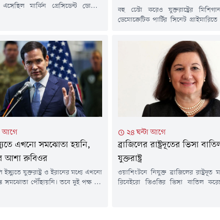
সেছিল মার্কিন প্রেসিডেন্ট ডোনাল্ড
বহু চেষ্টা করেও যুক্তরাষ্ট্রের মিশিগা
লিকপ্টার। ওয়াশিংটনের আকাশসীমায় ঘটে
ডেমোক্রেটিক পার্টির সিনেট প্রাইমারিতে (
টনায় ইতোমধ্যে তদন্ত শুরু হয়েছে।
বাছাই নির্বাচন) প্রগতিশীল জনস্বাস্থ্
উস বলছে, এতে প্রেসিডেন্টের জন্য কোনো
আল-সাইয়েদকে হারাতে পারল না
ি হয়নি।বৃহস্পতিবার (৬ আগস্ট) ভারতীয়
ইসরায়েলপন্থি গোষ্ঠীগুলোর প্রায় ৬ ক
যম এনডিটিভির এক প্রতিবেদনে এ তথ্য
(৬০ মিলিয়ন) বেশি নির্বাচনি প্রচারণা
ে।বিষয়টি সম্পর্কে অবগত দুটি সূত্রের...
আঙুল দেখিয়ে ঐতিহাসিক মনোনয়ন ল
আল-সাইয়েদ।বুধবার বিভিন্ন সংবা
প্রতিবেদন থেকে এ তথ্য জানা গেছে।ম
নির্বাচনি...
টা আগে
২৪ ঘন্টা আগে
্যুতে এখনো সমঝোতা হয়নি,
ব্রাজিলের রাষ্ট্রদূতের ভিসা বা
্তির আশা রুবিওর
যুক্তরাষ্ট্র
ি ইস্যুতে যুক্তরাষ্ট্র ও ইরানের মধ্যে এখনো
ওয়াশিংটনে নিযুক্ত ব্রাজিলের রাষ্ট্রদূত 
্ত সমঝোতা পৌঁছায়নি। তবে দুই পক্ষ খুব
রিবেইরো ভিওত্তির ভিসা বাতিল করেছে য
টি চুক্তিতে স্বাক্ষর করবে বলে আশা
ট্রাম্প প্রশাসনের নিয়োগ দেওয়া রাষ্ট্রদূত
ন মার্কিন পররাষ্ট্রমন্ত্রী মার্কো রুবিও।
অনুমোদন আটকে রাখা এবং কয়েকজ
 আগস্ট) ওয়াশিংটনে স্টেট ডিপার্টমেন্টে
কূটনীতিকের ভিসা প্রত্যাখ্যান করার জেরে