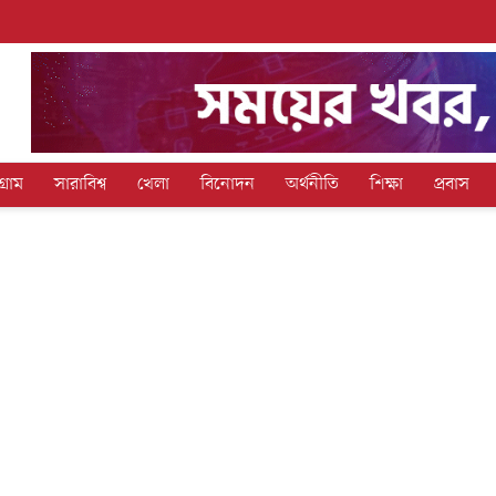
গ্রাম
সারাবিশ্ব
খেলা
বিনোদন
অর্থনীতি
শিক্ষা
প্রবাস