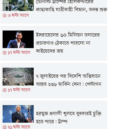
ডোনাল্ড ট্রাম্পের হেলিকপ্টারের
কাছাকাছি যাত্রীবাহী বিমান, তদন্ত শুরু
৩ ঘন্টা আগে
ইসরায়েলের ৬০ মিলিয়ন ডলারের
প্রচারণাও ঠেকাতে পারলো না
সাইয়েদের জয়
১৭ ঘন্টা আগে
৭ জুলাইয়ের পর বিদেশি অভিযানে
আহত ২৩৮ মার্কিন সেনা: পেন্টাগন
১৭ ঘন্টা আগে
হরমুজ প্রণালী খুলতে বুধবারই চুক্তি
হতে পারে: ট্রাম্প
২১ ঘন্টা আগে