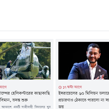
া আগে
১৭ ঘন্টা আগে
্রাম্পের হেলিকপ্টারের কাছাকাছি
ইসরায়েলের ৬০ মিলিয়ন ডলার
 বিমান, তদন্ত শুরু
প্রচারণাও ঠেকাতে পারলো না স
জয়
াঝ আকাশে একটি যাত্রীবাহী বিমানের খুব