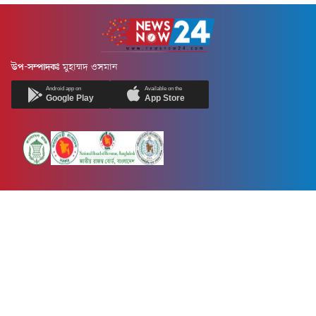
উপ-সম্পাদকঃ
মুহাম্মদ ওসমান
Android app on
Available on the
Google Play
App Store
Newsnow24.com is a leading multimedia news portal in Bangladesh.
Contains not only news, new news, views, opinion, politics,
entertainment, sports, lifestyle, travel, health, and others. We are
committed to focusing on Probash news all around the world with
visuals.
তথ্য অধিদফতরের নিবন্ধন নম্বর :১৩৫
Dhaka Office:
House-55, Road-08, Block-D, Niketon, Gulshan-1,
Dhaka-1212.