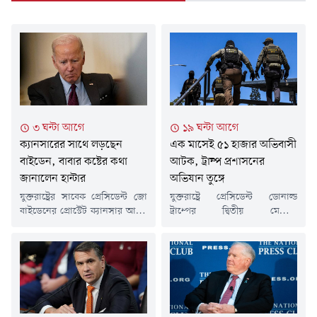
৩ ঘন্টা আগে
১৯ ঘন্টা আগে
ক্যানসারের সাথে লড়ছেন
এক মাসেই ৫১ হাজার অভিবাসী
বাইডেন, বাবার কষ্টের কথা
আটক, ট্রাম্প প্রশাসনের
জানালেন হান্টার
অভিযান তুঙ্গে
যুক্তরাষ্ট্রের সাবেক প্রেসিডেন্ট জো
যুক্তরাষ্ট্রে প্রেসিডেন্ট ডোনাল্ড
বাইডেনের প্রোস্টেট ক্যানসার আরও
ট্রাম্পের দ্বিতীয় মেয়াদে
ছড়িয়ে পড়েছে। এর ফলে শরীরের
অভিবাসনবিরোধী অভিযান আরও
বিভিন্ন অংশে তীব্র ব্যথা হচ্ছে বলে
জোরদার হয়েছে। দেশটির
জানিয়েছেন তার ছেলে হান্টার
ইমিগ্রেশন অ্যান্ড কাস্টমস
বাইডেন।শুক্রবার (৭ আগস্ট) রাতে
এনফোর্সমেন্ট (আইসিই) জুলাই
প্রচারিত বিবিসিকে দেওয়া এক
মাসে প্রায় ৫১ হাজার অভিবাসীকে
বিস্তৃত সাক্ষাৎকারে বাবার শারীরিক
আটক করেছে বলে একাধিক মার্কিন
অবস্থার কথা বলতে গিয়ে
সংবাদমাধ্যমের প্রতিবেদনে জানা