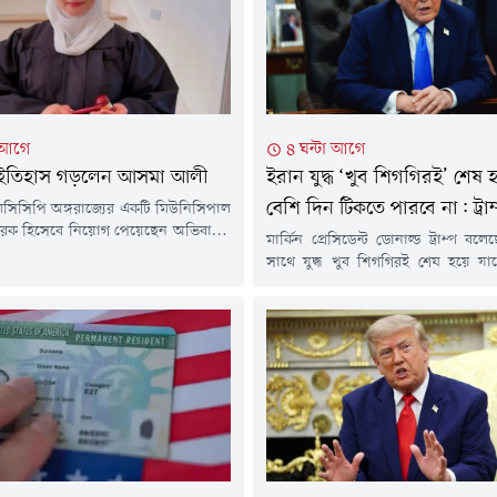
া আগে
৪ ঘন্টা আগে
্ট্রে ইতিহাস গড়লেন আসমা আলী
ইরান যুদ্ধ ‘খুব শিগগিরই’ শেষ 
বেশি দিন টিকতে পারবে না: ট্রাম
ের মিসিসিপি অঙ্গরাজ্যের একটি মিউনিসিপাল
চারক হিসেবে নিয়োগ পেয়েছেন অভিবাসন
মার্কিন প্রেসিডেন্ট ডোনাল্ড ট্রাম্প বল
বী আসমা আলী। সামাজিক
সাথে যুদ্ধ খুব শিগগিরই শেষ হয়ে য
ধ্যমে প্রকাশিত তথ্য অনুযায়ী, তিনি
করেন তিনি। একইসাথে তিনি স্বীকার 
রে মিউনিসিপাল কোর্টের বিচারকের দায়িত্ব
অস্ত্রের সরবরাহের ক্ষেত্রে মার্কিন সশস্ত্র 
থম ইয়েমেনি-আমেরিকান মুসলিম হিজাবি
মুখোমুখি হচ্ছে।বৃহস্পতিবার ও
বে ইতিহাস গড়েছেন।তবে আসমা আলীর
সাংবাদিকদের সাথে আলাপকালে ইরান প
 বিষয়ে মিসিসিপির সংশ্লিষ্ট সরকারি
ট্রাম্প বলেন, 'আমার ধারণা, যুদ্ধ খুব
র পক্ষ থেকে এখনো আনুষ্ঠানিক ঘোষণা
হতে যাচ্ছে। আমার...
..