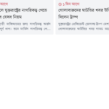
া আগে
১ দিন আগে
 যুক্তরাষ্ট্রের নাগরিকত্ব পেতে
গোলাবারুদের ঘাটতির খবর উড়
বে যেসব নিয়ম
দিলেন ট্রাম্প
ের স্থায়ী বাসিন্দাদের জন্য নাগরিকত্ব অর্জন
যুক্তরাষ্ট্রের প্রেসিডেন্ট ডোনাল্ড ট্রাম্প দেশট
বপূর্ণ ধাপ। তবে মার্কিন নাগরিকত্ব পেতে
গোলাবারুদের ঘাটতির খবর নাকচ কর
ারিত যোগ্যতা পূরণের পাশাপাশি বেশ
তিনি দাবি করেছেন, যুক্তরাষ্ট্রের কাছে পর্য
্যতামূলক প্রক্রিয়া সম্পন্ন করতে হয়।
গোলাবারুদ মজুত রয়েছে। একইসাথে এ 
ট্রের নাগরিকত্ব ও অভিবাসন সেবা
ফাঁসকারীদের বিরুদ্ধে কঠোর ব্যবস
স) জানিয়েছে, নির্ধারিত নিয়ম মেনে
হুঁশিয়ারিও দিয়েছেন।নিজের
 শুরু থেকে শপথ গ্রহণ পর্যন্ত পুরো
যোগাযোগমাধ্যম ট্রুথ সোশ্যালে দেওয়
াপে ধাপে সম্পন্ন করা সম্ভব।প্রথম ধাপ...
ট্রাম্প বলেছেন, 'যুক্তরাষ্ট্রের কাছে 
গোলাবারুদ রয়েছে, বিশেষ...