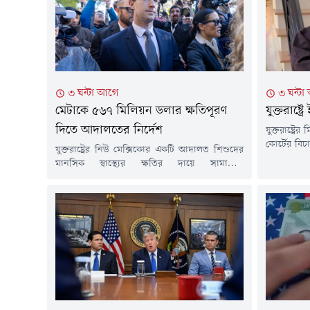
৩ ঘন্টা আগে
৩ ঘন্ট
মেটাকে ৫৬৭ মিলিয়ন ডলার ক্ষতিপূরণ
যুক্তরাষ
দিতে আদালতের নির্দেশ
যুক্তরাষ্ট্র
কোর্টের বি
যুক্তরাষ্ট্রের নিউ মেক্সিকোর একটি আদালত শিশুদের
আইনজী
মানসিক স্বাস্থ্যের ক্ষতির দায়ে সামাজিক
যোগাযোগমা
যোগাযোগমাধ্যম ফেসবুক ও ইনস্টাগ্রামের মূল প্রতিষ্ঠান
যুক্তরাষ্ট্
মেটাকে ৫৬৭ মিলিয়ন ডলার ক্ষতিপূরণ দেওয়ার
পাওয়া প্র
নির্দেশ দিয়েছেন।বৃহস্পতিবার বিচারক ব্রায়ান
নারী হিসে
বিডশেইড জানান, ক্ষতিপূরণের মধ্যে ৪২০ মিলিয়ন
এই নিয়োগের
ডলার শিশু-কিশোরদের মানসিক স্বাস্থ্যসেবায় ব্যয়
কর্তৃপক্ষে
করা হবে।বাকি অর্থ আগামী পাঁচ বছরে সচেতনতা
প্রকাশ করা.
বৃদ্ধি, প্রতিরোধমূলক কার্যক্রম, স্ক্রিনিং সেবা...