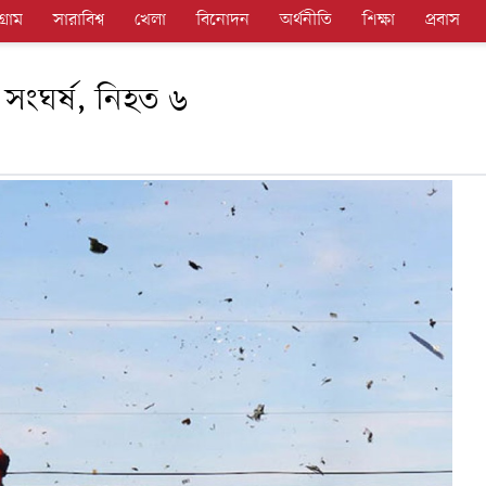
গ্রাম
সারাবিশ্ব
খেলা
বিনোদন
অর্থনীতি
শিক্ষা
প্রবাস
র সংঘর্ষ, নিহত ৬