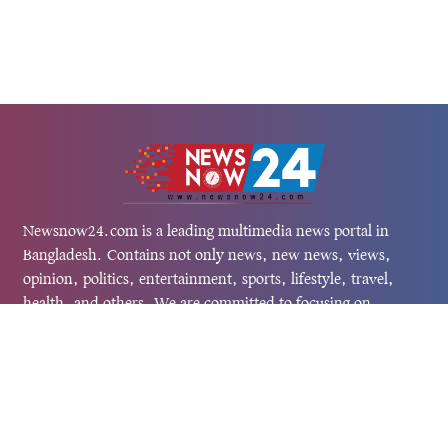
Newsnow24.com is a leading multimedia news portal in
Bangladesh. Contains not only news, new news, views,
opinion, politics, entertainment, sports, lifestyle, travel,
health, and others. We are committed to focusing on
Probash news all around the world with visuals.
তথ্য অধিদফতরের নিবন্ধন নম্বর :১৩৫