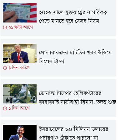
২০২৬ সালে যুক্তরাষ্ট্রের নাগরিকত্ব
পেতে মানতে হবে যেসব নিয়ম
২১ ঘন্টা আগে
গোলাবারুদের ঘাটতির খবর উড়িয়ে
দিলেন ট্রাম্প
১ দিন আগে
ডোনাল্ড ট্রাম্পের হেলিকপ্টারের
কাছাকাছি যাত্রীবাহী বিমান, তদন্ত শুরু
১ দিন আগে
ইসরায়েলের ৬০ মিলিয়ন ডলারের
প্রচারণাও ঠেকাতে পারলো না