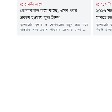
৫ ঘন্টা আগে
২১ ঘন্ট
গোলাবারুদ কমে যাচ্ছে, এমন খবর
২০২৬ সালে
প্রকাশ হওয়ায় ক্ষুব্ধ ট্রাম্প
মানতে হ
যুক্তরাষ্ট্রের যুদ্ধাস্ত্র ও ক্ষেপণাস্ত্রের মজুদ দ্রুত কমে
যুক্তরাষ্ট্র
যাওয়ার খবর প্রকাশ পাওয়ায় ডোনাল্ড ট্রাম্প তীব্র
একটি গুরুত্
অসন্তোষ ও ক্ষোভ প্রকাশ করেছেন। ইরানের বিরুদ্ধে
হলে নির্ধ
সম্ভাব্য সামরিক পদক্ষেপ ও কূটনৈতিক আলোচনার
কয়েকটি বাধ
এই সংকটময় মুহূর্তে এই ধরনের তথ্য প্রকাশ
যুক্তরাষ্
ওয়াশিংটনকে দুর্বল করে দিচ্ছে বলে মনে করছেন
(ইউএসসিআইএ
মার্কিন প্রেসিডেন্ট। ফাঁস হওয়া এসব সংবেদনশীল
আবেদন করলে
তথ্য ওয়াশিংটনের প্রভাব...
প্রক্রিয়া ধ