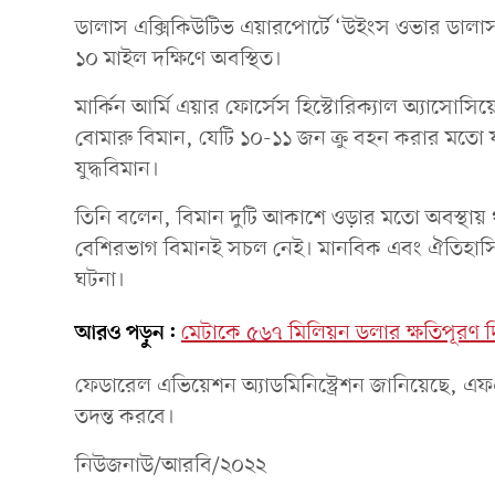
ডালাস এক্সিকিউটিভ এয়ারপোর্টে ‘উইংস ওভার ডালাস এ
১০ মাইল দক্ষিণে অবস্থিত।
মার্কিন আর্মি এয়ার ফোর্সেস হিস্টোরিক্যাল অ্যাসোসিয
বোমারু বিমান, যেটি ১০-১১ জন ক্রু বহন করার মতো
যুদ্ধবিমান।
তিনি বলেন, বিমান দুটি আকাশে ওড়ার মতো অবস্থায় থাক
বেশিরভাগ বিমানই সচল নেই। মানবিক এবং ঐতিহাসি
ঘটনা।
আরও পড়ুন:
মেটাকে ৫৬৭ মিলিয়ন ডলার ক্ষতিপূরণ 
ফেডারেল এভিয়েশন অ্যাডমিনিস্ট্রেশন জানিয়েছে, এফএএ
তদন্ত করবে।
নিউজনাউ/আরবি/২০২২