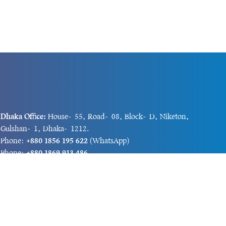
Dhaka Office:
House-55, Road-08, Block-D, Niketon,
Gulshan-1, Dhaka-1212.
Phone:
+880 1856 195 622
(WhatsApp)
Phone:
+880 1869 913 486
Chittagong office:
House-85/A, Road-7, 5th Floor,
O.R.Nizam Road R/A, 15 No. Bagmoniram,Panchlaish,
Chattogram 4000.
Phone:
+880 1850 414 847
Phone:
+880 1313 427 319