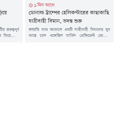
১ দিন আগে
িয়ে
ডোনাল্ড ট্রাম্পের হেলিকপ্টারের কাছাকাছি
যাত্রীবাহী বিমান, তদন্ত শুরু
ির গুরুত্বপূর্ণ
সম্প্রতি মাঝ আকাশে একটি যাত্রীবাহী বিমানের খুব
ে দিয়েছেন।
কাছে চলে এসেছিল মার্কিন প্রেসিডেন্ট ডোনাল্ড
াপ্ত অস্ত্র ও
ট্রাম্পের হেলিকপ্টার। ওয়াশিংটনের আকাশসীমায় ঘটে
ধরনের তথ্য
যাওয়া এ ঘটনায় ইতোমধ্যে তদন্ত শুরু হয়েছে।
্থা নেওয়ার
হোয়াইট হাউস বলছে, এতে প্রেসিডেন্টের জন্য কোনো
 সামাজিক
হুমকি সৃষ্টি হয়নি।বৃহস্পতিবার (৬ আগস্ট) ভারতীয়
া এক পোস্টে
সংবাদমাধ্যম এনডিটিভির এক প্রতিবেদনে এ তথ্য
বিপুল পরিমাণ
জানানো হয়েছে।বিষয়টি সম্পর্কে অবগত দুটি সূত্রের...