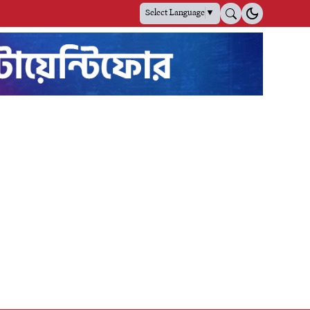
Select Language
▼