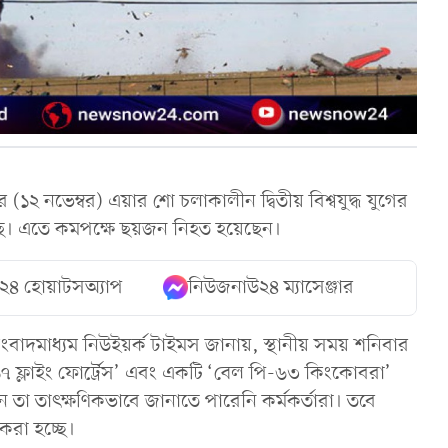
র (১২ নভেম্বর) এয়ার শো চলাকালীন দ্বিতীয় বিশ্বযুদ্ধ যুগের
েছে। এতে কমপক্ষে ছয়জন নিহত হয়েছেন।
২৪ হোয়াটসঅ্যাপ
নিউজনাউ২৪ ম্যাসেঞ্জার
ংবাদমাধ্যম নিউইয়র্ক টাইমস জানায়, স্থানীয় সময় শনিবার
১৭ ফ্লাইং ফোর্ট্রেস’ এবং একটি ‘বেল পি-৬৩ কিংকোবরা’
 তা তাৎক্ষণিকভাবে জানাতে পারেনি কর্মকর্তারা। তবে
 করা হচ্ছে।