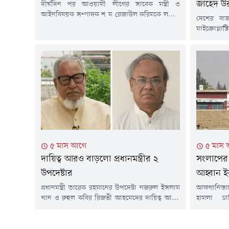
জাহেদ উ
দীর্ঘদিন পর আওয়ামী লীগের সাবেক মন্ত্রী ও
আইনবিষয়ক সম্পাদক শ ম রেজাউল করিমকে লন্ডনে
দেশের বাজ
প্রকাশ্যে দেখা গেছে। তিনি লন্ডনের একটি রেস্তোরাঁয়
মাইক্রোপ্ল
বসে ডাব খাচ্ছিলেন। তার পরনে ছিল হাফ হাতা শার্ট।
স্বার্থে পদ
লন্ডনে সাবেক ছাত্রদল নেতার তোপের মুখে পড়েন
তথ্য ও সম্প
রেজাউল করিম। এক ছাত্রদল নেতা তাকে উদ্দেশ করে
(২৮ জুলা
বলতে থাকেন, ১৭ বছর ধরে...
কর্মকাণ্ডে
সম্মেলনে এ
দেশের বাজা
মাইক্রোপ্লাস্
৫ মাস আগে
৫ মাস
দায়িত্ব আরও বাড়লো প্রধানমন্ত্রীর ২
সংলাপের 
উপদেষ্টার
আহ্বান ই
প্রধানমন্ত্রী তারেক রহমানের উপদেষ্টা নজরুল ইসলাম
আফগানিস্তা
খান ও রুহুল কবির রিজভী আহমেদের দায়িত্ব আরও
হামলা চা
বাড়লো। এতদিন তারা প্রধানমন্ত্রীর রাজনৈতিক
প্রতিরক্ষাম
উপদেষ্টার দায়িত্বে ছিলেন। বুধবার (৪ মার্চ)
বিরুদ্ধে 'প
রাজনৈতিক উপদেষ্টার পাশাপাশি নজরুল ইসলাম
এক্সে পো