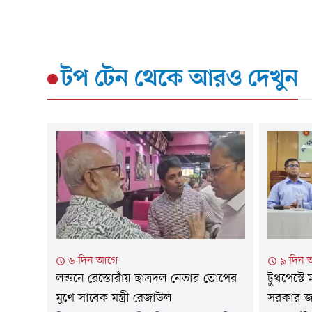
টপ টেন
থেকে আরও দেখুন
৬ দিন আগে
৯ দিন
লন্ডনে রেস্তোরাঁয় ছাত্রদল নেতার তোপের
টুথপেস্টে 
মুখে সাবেক মন্ত্রী রেজাউল
সরকার জন