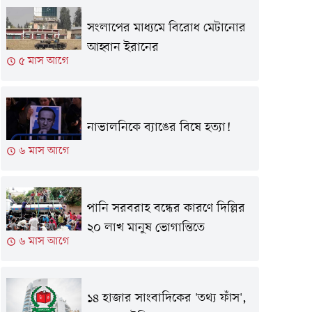
সংলাপের মাধ্যমে বিরোধ মেটানোর
আহ্বান ইরানের
৫ মাস আগে
নাভালনিকে ব্যাঙের বিষে হত্যা!
৬ মাস আগে
পানি সরবরাহ বন্ধের কারণে দিল্লির
২০ লাখ মানুষ ভোগান্তিতে
৬ মাস আগে
১৪ হাজার সাংবাদিকের 'তথ্য ফাঁস',