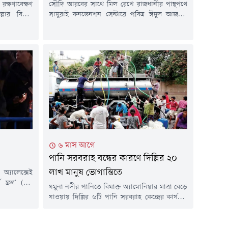
ক্ষণাবেক্ষণ
সৌদি আরবের সাথে মিল রেখে রাজধানীর পান্থপথে
ার বিভিন্ন
সামুরাই কনভেনশন সেন্টারে পবিত্র ঈদুল আজহার
্ধ থাকবে। গত
নামাজ আদায় করেছেন মুসল্লিরা।আজ বুধবার সকাল
 তথ্য জানানো
সাড়ে ৭টায় 'মুসলিম উম্মাহ বাংলাদেশ'-এর
াবাদ গ্যাস
আয়োজনে জামাতে আদায় করা হয় ঈদের নামাজ।
ের আওতাধীন
এতে অংশ নেন কয়েকশ মুসল্লি।সৌদি আরবের সাথে
াজ পরিচালিত
মিল রেখে রাজধানীর পান্থপথে সামুরাই কনভেনশন
সেন্টারে পবিত্র ঈদুল আজহার নামাজ অনুষ্ঠিত...
৬ মাস আগে
পানি সরবরাহ বন্ধের কারণে দিল্লির ২০
লাখ মানুষ ভোগান্তিতে
অ্যালেক্সেই
ট ফ্রগ' (এক
যমুনা নদীর পানিতে বিষাক্ত অ্যামোনিয়ার মাত্রা বেড়ে
 একটি বিশেষ
যাওয়ায় দিল্লির ৬টি পানি সরবরাহ কেন্দ্রের কার্যক্রম
ে দাবি করেছে
বন্ধ রয়েছে। এতে সুপেয় পানির সংকটে দিল্লির ৪৩
রিয়ার পেনাল
এলাকার ২০ লাখ বাসিন্দা। অনেক স্থানে পানি পাওয়া
ুই বছর পূর্ণ
গেলেও সেগুলো থেকে ছড়াচ্ছে দুর্গন্ধ। বাসিন্দারা