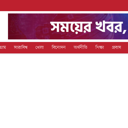
গ্রাম
সারাবিশ্ব
খেলা
বিনোদন
অর্থনীতি
শিক্ষা
প্রবাস