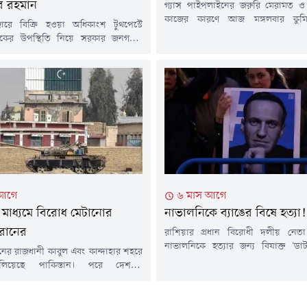
র রহমান
গ্যাস পাইপলাইনের জরুরি মেরামত ও র
কাজের কারণে আজ মঙ্গলবার কুমিল্ল
ারে বিক্রি হওয়া অধিকাংশ টুথপেস্টে
এলাকায় টানা ১২ ঘণ্টা গ্যাস সরবরাহ বন
াস্টিকের উপস্থিতি নিয়ে সরকার জনগণের
শনিবার পেট্রোবাংলার এক বিজ্ঞপ্তিতে এ
ক্ষেপ নেবে বলে জানিয়েছেন প্রধানমন্ত্রীর
হয়েছে। বিজ্ঞপ্তিতে বলা হয়, বাখর
্রচার উপদেষ্টা জাহেদ উর রহমান।মঙ্গলবার
ডিস্ট্রিবিউশন কোম্পানি লিমিটেড
ই) সচিবালয়ে সরকারের সাম্প্রতিক
এলাকায় পর্যায়ক্রমে এ রক্ষণাবেক্ষণ ক
র তথ্য জানাতে আয়োজিত নিয়মিত সংবাদ
হবে। এ কারণে ২৮ জুলাই (মঙ্গলবার)...
ক প্রশ্নের জবাবে এ কথা জানান তিনি।
রে বিক্রি হওয়া বেশিরভাগ টুথপেস্টেই
টিকের উপস্থিতি...
 আগে
৬ মাস আগে
মাধ্যমে বিরোধ মেটানোর
নাভালনিকে ব্যাঙের বিষে হত্যা!
রানের
রাশিয়ার প্রধান বিরোধী দলীয় নেতা 
নাভালনিকে হত্যার জন্য বিষাক্ত 'ডার্
নের রাজধানী কাবুল এবং কান্দাহার শহরে
প্রজাতির বিষাক্ত ব্যাঙ) থেকে তৈরি
লিয়েছে পাকিস্তান। পরে দেশটির
প্রাণঘাতী টক্সিন ব্যবহার করা হয়েছে বল
ন্ত্রী খাজা মোহাম্মদ আসিফ আফগানিস্তানের
যুক্তরাজ্যের পররাষ্ট্র দপ্তর। সাইবে
্রকাশ্য যুদ্ধ' ঘোষণা করে সামাজিকমাধ্যম
কলোনিতে নাভালনির রহস্যজনক মৃত্যুর দ
স্ট দিয়েছেন। খবর আল জাজিরার।