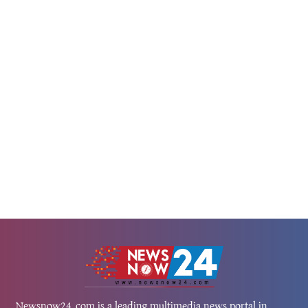
হওয়ার প্রাক্কালে ব্রিটেন ও তার মিত্
 প্রধানমন্ত্রীর মুখপাত্র মোশাররফ জাইদি
চাঞ্চল্যকর তথ্য...
টে জানিয়েছেন, পাকিস্তানি বাহিনীর
 পর্যন্ত মোট ১৩৩ জন আফগান তালেবান
ে এবং ২০০ জনের...
Newsnow24.com is a leading multimedia news portal in