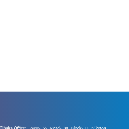
র দেশগুলো এই
জানায়, পানি সংকটে ব্যাহত হচ্ছে তাদের স্বাভাবিক
কার্যক্রম। এছাড়া, সরকার সমস্যাটি সমাধানে কার্যকর
উদ্যোগ...
Dhaka Office:
House-55, Road-08, Block-D, Niketon,