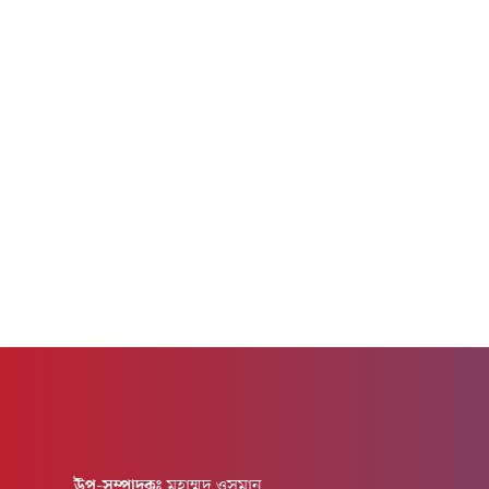
খানকে কৃষি মন্ত্রণালয় এবং রুহুল কবির রিজভীকে
পাকিস্তানের
শিল্প মন্ত্রণালয়ের উপদেষ্টা নিয়োগ দিয়ে প্রজ্ঞাপন
এক্স পোস্
জারি করেছে মন্ত্রিপরিষদ বিভাগ।প্রজ্ঞাপনে বলা হয়,
অভিযানে এ
মন্ত্রিপরিষদ...
নিহত হয়েছ
উপ-সম্পাদকঃ
মুহাম্মদ ওসমান