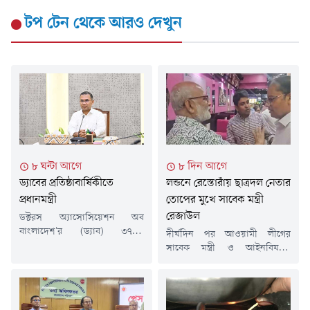
টপ টেন
থেকে আরও দেখুন
৮ ঘন্টা আগে
৮ দিন আগে
ড্যাবের প্রতিষ্ঠাবার্ষিকীতে
লন্ডনে রেস্তোরাঁয় ছাত্রদল নেতার
প্রধানমন্ত্রী
তোপের মুখে সাবেক মন্ত্রী
রেজাউল
ডক্টরস অ্যাসোসিয়েশন অব
বাংলাদেশ'র (ড্যাব) ৩৭তম
দীর্ঘদিন পর আওয়ামী লীগের
প্রতিষ্ঠাবার্ষিকী উপলক্ষে চিকিৎসক
সাবেক মন্ত্রী ও আইনবিষয়ক
সমাবেশে যোগ দিয়েছেন প্রধানমন্ত্রী
সম্পাদক শ ম রেজাউল করিমকে
তারেক রহমান। শনিবার (৮ আগস্ট)
লন্ডনে প্রকাশ্যে দেখা গেছে। তিনি
সকাল সাড়ে ৯ টা জাতীয় সংসদের
লন্ডনের একটি রেস্তোরাঁয় বসে ডাব
এলডি হলে আয়োজিত অনুষ্ঠানে
খাচ্ছিলেন। তার পরনে ছিল হাফ