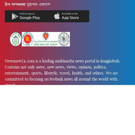
উপ-সম্পাদকঃ
মুহাম্মদ ওসমান
Android app on
Available on the
Google Play
App Store
Newsnow24.com is a leading multimedia news portal in Bangladesh.
Contains not only news, new news, views, opinion, politics,
entertainment, sports, lifestyle, travel, health, and others. We are
committed to focusing on Probash news all around the world with
visuals.
তথ্য অধিদফতরের নিবন্ধন নম্বর :১৩৫
Dhaka Office:
House-55, Road-08, Block-D, Niketon, Gulshan-1,
Dhaka-1212.
Phone:
+880 1856 195 622
(WhatsApp)
Phone:
+880 1869 913 486
Chittagong office:
House-85/A, Road-7, 5th Floor, O.R.Nizam Road
R/A, 15 No. Bagmoniram,Panchlaish, Chattogram 4000.