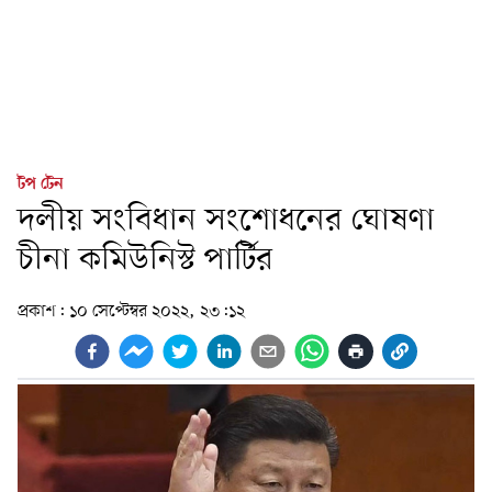
টপ টেন
দলীয় সংবিধান সংশোধনের ঘোষণা
চীনা কমিউনিস্ট পার্টির
প্রকাশ:
১০ সেপ্টেম্বর ২০২২, ২৩:১২