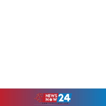
বছর পূর্ণ হওয়ার প্রাক্কালে ব্রিটেন ও
পাকিস্তানের প্রধানমন্ত্রীর মুখপাত্র
তার মিত্র দেশগুলো এই চাঞ্চল্যকর
মোশাররফ জাইদি এক্স পোস্টে
তথ্য...
জানিয়েছেন, পাকিস্তানি বাহিনীর
অভিযানে এ পর্যন্ত মোট ১৩৩ জন
আফগান তালেবান নিহত হয়েছে
এবং ২০০ জনের...