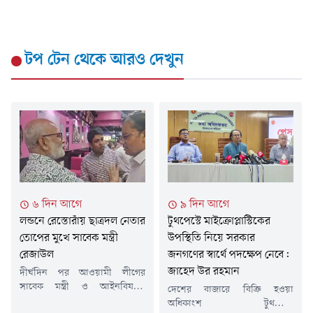
টপ টেন
থেকে আরও দেখুন
৬ দিন আগে
৯ দিন আগে
লন্ডনে রেস্তোরাঁয় ছাত্রদল নেতার
টুথপেস্টে মাইক্রোপ্লাস্টিকের
তোপের মুখে সাবেক মন্ত্রী
উপস্থিতি নিয়ে সরকার
রেজাউল
জনগণের স্বার্থে পদক্ষেপ নেবে:
জাহেদ উর রহমান
দীর্ঘদিন পর আওয়ামী লীগের
সাবেক মন্ত্রী ও আইনবিষয়ক
দেশের বাজারে বিক্রি হওয়া
সম্পাদক শ ম রেজাউল করিমকে
অধিকাংশ টুথপেস্টে