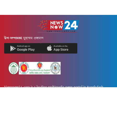
উপ-সম্পাদকঃ
মুহাম্মদ ওসমান
Android app on
Available on the
Google Play
App Store
Newsnow24.com is a leading multimedia news portal in Bangladesh.
Contains not only news, new news, views, opinion, politics,
entertainment, sports, lifestyle, travel, health, and others. We are
committed to focusing on Probash news all around the world with
visuals.
তথ্য অধিদফতরের নিবন্ধন নম্বর :১৩৫