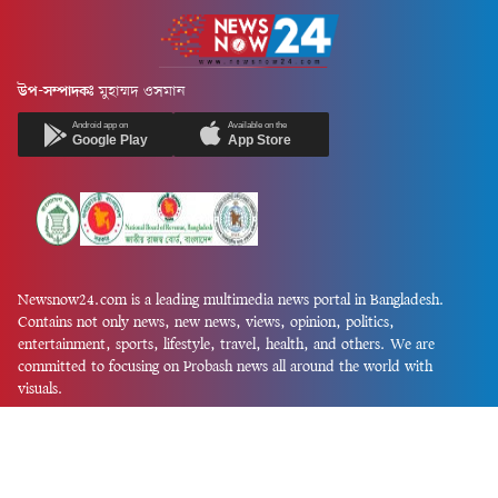
উপ-সম্পাদকঃ
মুহাম্মদ ওসমান
Android app on
Available on the
Google Play
App Store
Newsnow24.com is a leading multimedia news portal in Bangladesh.
Contains not only news, new news, views, opinion, politics,
entertainment, sports, lifestyle, travel, health, and others. We are
committed to focusing on Probash news all around the world with
visuals.
তথ্য অধিদফতরের নিবন্ধন নম্বর :১৩৫
Dhaka Office:
House-55, Road-08, Block-D, Niketon, Gulshan-1,
Dhaka-1212.
Phone:
+880 1856 195 622
(WhatsApp)