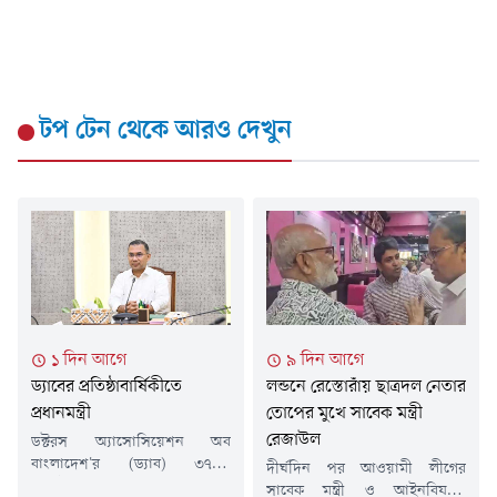
টপ টেন
থেকে আরও দেখুন
১ দিন আগে
৯ দিন আগে
ড্যাবের প্রতিষ্ঠাবার্ষিকীতে
লন্ডনে রেস্তোরাঁয় ছাত্রদল নেতার
প্রধানমন্ত্রী
তোপের মুখে সাবেক মন্ত্রী
রেজাউল
ডক্টরস অ্যাসোসিয়েশন অব
বাংলাদেশ'র (ড্যাব) ৩৭তম
দীর্ঘদিন পর আওয়ামী লীগের
প্রতিষ্ঠাবার্ষিকী উপলক্ষে চিকিৎসক
সাবেক মন্ত্রী ও আইনবিষয়ক