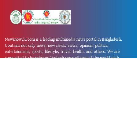
Newsnow24.com is a leading multimedia news portal in Bangladesh.
Contains not only news, new news, views, opinion, politics,
entertainment, sports, lifestyle, travel, health, and others. We are
committed to focusing on Probash news all around the world with
visuals.
তথ্য অধিদফতরের নিবন্ধন নম্বর :১৩৫
Dhaka Office:
House-55, Road-08, Block-D, Niketon, Gulshan-1,
Dhaka-1212.
Phone:
+880 1856 195 622
(WhatsApp)
Phone:
+880 1869 913 486
Chittagong office:
House-85/A, Road-7, 5th Floor, O.R.Nizam Road
R/A, 15 No. Bagmoniram,Panchlaish, Chattogram 4000.
Phone:
+880 1850 414 847
Phone:
+880 1313 427 319
Email:
newsnow24official@gmail.com