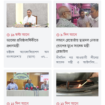
১৯ ঘন্টা আগে
৯ দিন আগে
ড্যাবের প্রতিষ্ঠাবার্ষিকীতে
লন্ডনে রেস্তোরাঁয় ছাত্রদল নেতার
প্রধানমন্ত্রী
তোপের মুখে সাবেক মন্ত্রী
রেজাউল
ডক্টরস অ্যাসোসিয়েশন অব
বাংলাদেশ'র (ড্যাব) ৩৭তম
দীর্ঘদিন পর আওয়ামী লীগের
প্রতিষ্ঠাবার্ষিকী উপলক্ষে চিকিৎসক
সাবেক মন্ত্রী ও আইনবিষয়ক
সমাবেশে যোগ দিয়েছেন প্রধানমন্ত্রী
সম্পাদক শ ম রেজাউল করিমকে
তারেক রহমান। শনিবার (৮ আগস্ট)
লন্ডনে প্রকাশ্যে দেখা গেছে। তিনি
সকাল সাড়ে ৯ টা জাতীয় সংসদের
লন্ডনের একটি রেস্তোরাঁয় বসে ডাব
এলডি হলে আয়োজিত অনুষ্ঠানে
খাচ্ছিলেন। তার পরনে ছিল হাফ
যোগ দেন তিনি। ড্যাবের ৩৭তম
হাতা শার্ট। লন্ডনে সাবেক ছাত্রদল
প্রতিষ্ঠাবার্ষিকী উপলক্ষে এ
নেতার তোপের মুখে পড়েন
চিকিৎসক সমাবেশে অন্যান্যের
রেজাউল করিম। এক ছাত্রদল নেতা
মধ্যে বিএনপির মহাসচিব মির্জা
তাকে উদ্দেশ করে বলতে থাকেন,
১২ দিন আগে
১২ দিন আগে
ফখরুল ইসলাম আলমগীর,
১৭ বছর ধরে...