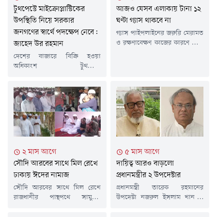
প্রধানমন্ত্রীর সহধর্মিণী ডা.
টুথপেস্টে মাইক্রোপ্লাস্টিকের
আজও যেসব এলাকায় টানা ১২
জুবাইদা...
উপস্থিতি নিয়ে সরকার
ঘণ্টা গ্যাস থাকবে না
জনগণের স্বার্থে পদক্ষেপ নেবে:
গ্যাস পাইপলাইনের জরুরি মেরামত
ও রক্ষণাবেক্ষণ কাজের কারণে আজ
জাহেদ উর রহমান
মঙ্গলবার কুমিল্লার বিভিন্ন এলাকায়
দেশের বাজারে বিক্রি হওয়া
টানা ১২ ঘণ্টা গ্যাস সরবরাহ বন্ধ
অধিকাংশ টুথপেস্টে
থাকবে। গত শনিবার পেট্রোবাংলার
মাইক্রোপ্লাস্টিকের উপস্থিতি নিয়ে
এক বিজ্ঞপ্তিতে এ তথ্য জানানো
সরকার জনগণের স্বার্থে পদক্ষেপ
হয়েছে। বিজ্ঞপ্তিতে বলা হয়,
নেবে বলে জানিয়েছেন প্রধানমন্ত্রীর
বাখরাবাদ গ্যাস ডিস্ট্রিবিউশন
তথ্য ও সম্প্রচার উপদেষ্টা জাহেদ
কোম্পানি লিমিটেডের আওতাধীন
উর রহমান।মঙ্গলবার (২৮ জুলাই)
এলাকায় পর্যায়ক্রমে এ রক্ষণাবেক্ষণ
সচিবালয়ে সরকারের সাম্প্রতিক
কাজ পরিচালিত হবে। এ কারণে ২৮
কর্মকাণ্ডের তথ্য জানাতে আয়োজিত
জুলাই (মঙ্গলবার)...
নিয়মিত সংবাদ সম্মেলনে এক
২ মাস আগে
৫ মাস আগে
প্রশ্নের জবাবে এ কথা জানান তিনি।
সৌদি আরবের সাথে মিল রেখে
দায়িত্ব আরও বাড়লো
দেশের বাজারে বিক্রি হওয়া
বেশিরভাগ টুথপেস্টেই
ঢাকায় ঈদের নামাজ
প্রধানমন্ত্রীর ২ উপদেষ্টার
মাইক্রোপ্লাস্টিকের উপস্থিতি...
সৌদি আরবের সাথে মিল রেখে
প্রধানমন্ত্রী তারেক রহমানের
রাজধানীর পান্থপথে সামুরাই
উপদেষ্টা নজরুল ইসলাম খান ও
কনভেনশন সেন্টারে পবিত্র ঈদুল
রুহুল কবির রিজভী আহমেদের
আজহার নামাজ আদায় করেছেন
দায়িত্ব আরও বাড়লো। এতদিন