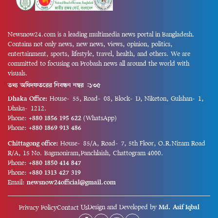
Newsnow24.com is a leading multimedia news portal in Bangladesh.
Contains not only news, new news, views, opinion, politics,
entertainment, sports, lifestyle, travel, health, and others. We are
committed to focusing on Probash news all around the world with
visuals.
তথ্য অধিদফতরের নিবন্ধন নম্বর :১৩৫
Dhaka Office:
House-55, Road-08, Block-D, Niketon, Gulshan-1,
Dhaka-1212.
Phone:
+880 1856 195 622
(WhatsApp)
Phone:
+880 1869 913 486
Chittagong office:
House-85/A, Road-7, 5th Floor, O.R.Nizam Road
R/A, 15 No. Bagmoniram,Panchlaish, Chattogram 4000.
Phone:
+880 1850 414 847
Phone:
+880 1313 427 319
Email:
newsnow24official@gmail.com
Design and Developed by
Md. Asif Iqbal
Privacy Policy
Contact Us