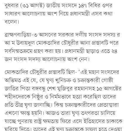
বুধবার (৩১ আগস্ট) জাতীয় সংসদে ১৪৭ বিধির ওপর
সাধারণ আলোচনায় অংশ নিয়ে প্রধানমন্ত্রী এসব কথা
বলেন।
ব্রাহ্মণবাড়িয়া-৩ আসনের সরকার দলীয় সংসদ সদস্য র
আ ম উবায়দুল মোকতাদির চৌধুরীর আনা প্রস্তাবটি পরে
সর্বসম্মতক্রমে গ্রহণ করা হয়। প্রধানমন্ত্রী ছাড়াও এতে ২৪
জন সংসদ সদস্য আলোচনায় অংশ নেন।
মোকতাদির চৌধুরীর প্রস্তাবটি ছিল- ‘এই মহান সংসদের
অভিমত এই যে, যে ঘৃণ্য খুনিচক্র ও চক্রান্তকারী গোষ্ঠী
জাতির পিতা বঙ্গবন্ধু শেখ মুজিবুর রহমানসহ ১৫ আগস্টের
শহীদদেরকে নিষ্ঠুর ও নির্মমভাবে হত্যা করেছিল তাদের
প্রতি তীব্র ঘৃণা জানাচ্ছি। কিন্তু চক্রান্তকারীদের প্রেতাত্মারা
এখনো ক্ষান্ত হয়নি। আজও তারা ঘৃণ্য তৎপরতা চালিয়ে
যাচ্ছে পুনরায় রাষ্ট্র ক্ষমতায় ফিরে এসে ইতিহাসের চাকাকে
ঘুরিয়ে দিতে। তাদের এই ঘৃণ্য চক্রান্তকে সফল হতে দেওয়া