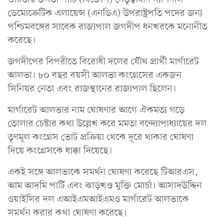
ডেমোক্রেটিক এলায়েন্স (এনডিএ) উপরাষ্ট্রপতি পদের জন্য
পশ্চিমবঙ্গের সাবেক রাজ্যপাল জগদীপ ধনখরকে মনোনীত
করেছে।
জগদীপের বিপরীতে বিরোধী দলের যৌথ প্রার্থী মার্গারেট
আলভা। ৮০ বছর বয়সী আলভা কংগ্রেসের একজন
সিনিয়র নেতা এবং রাজস্থানের রাজ্যপাল ছিলেন।
মার্গারেট আলভার নাম ঘোষণার আগে ঐকমত্য গড়ে
তোলার চেষ্টার কথা উল্লেখ করে মমতা বন্দ্যোপাধ্যায়ের দল
তৃণমূল কংগ্রেস ভোট প্রক্রিয়া থেকে দূরে থাকার ঘোষণা
দিয়ে কংগ্রেসকে ধাক্কা দিয়েছে।
একই সঙ্গে আলভাকে সমর্থন ঘোষণা করেছে টিআরএস,
আম আদমি পার্টি এবং ঝাড়খণ্ড মুক্তি মোর্চা। আসাদউদ্দিন
ওয়াইসির দল এআইএমআইএমও মার্গারেট আলভাকে
সমর্থন করার কথা ঘোষণা করেছে।