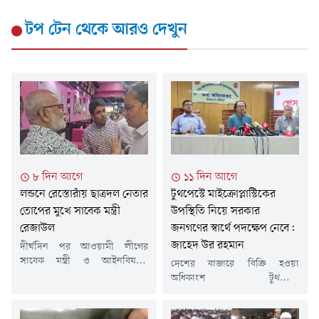
টপ টেন
থেকে আরও দেখুন
৮ দিন আগে
১১ দিন আগে
লন্ডনে রেস্তোরাঁয় ছাত্রদল নেতার
টুথপেস্টে মাইক্রোপ্লাস্টিকের
তোপের মুখে সাবেক মন্ত্রী
উপস্থিতি নিয়ে সরকার
রেজাউল
জনগণের স্বার্থে পদক্ষেপ নেবে:
জাহেদ উর রহমান
দীর্ঘদিন পর আওয়ামী লীগের
সাবেক মন্ত্রী ও আইনবিষয়ক
দেশের বাজারে বিক্রি হওয়া
সম্পাদক শ ম রেজাউল করিমকে
অধিকাংশ টুথপেস্টে
লন্ডনে প্রকাশ্যে দেখা গেছে। তিনি
মাইক্রোপ্লাস্টিকের উপস্থিতি নিয়ে
লন্ডনের একটি রেস্তোরাঁয় বসে ডাব
সরকার জনগণের স্বার্থে পদক্ষেপ
খাচ্ছিলেন। তার পরনে ছিল হাফ