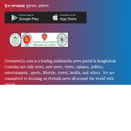
উপ-সম্পাদকঃ
মুহাম্মদ ওসমান
Android app on
Available on the
Google Play
App Store
Newsnow24.com is a leading multimedia news portal in Bangladesh.
Contains not only news, new news, views, opinion, politics,
entertainment, sports, lifestyle, travel, health, and others. We are
committed to focusing on Probash news all around the world with
visuals.
তথ্য অধিদফতরের নিবন্ধন নম্বর :১৩৫
Dhaka Office:
House-55, Road-08, Block-D, Niketon, Gulshan-1,
Dhaka-1212.
Phone:
+880 1856 195 622
(WhatsApp)
Phone:
+880 1869 913 486
Chittagong office:
House-85/A, Road-7, 5th Floor, O.R.Nizam Road