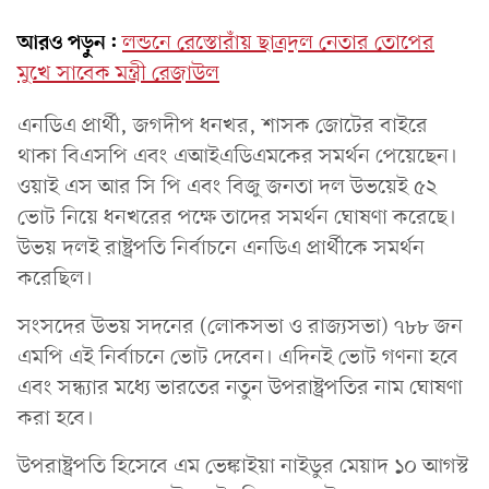
আরও পড়ুন:
লন্ডনে রেস্তোরাঁয় ছাত্রদল নেতার তোপের
মুখে সাবেক মন্ত্রী রেজাউল
এনডিএ প্রার্থী, জগদীপ ধনখর, শাসক জোটের বাইরে
থাকা বিএসপি এবং এআইএডিএমকের সমর্থন পেয়েছেন।
ওয়াই এস আর সি পি এবং বিজু জনতা দল উভয়েই ৫২
ভোট নিয়ে ধনখরের পক্ষে তাদের সমর্থন ঘোষণা করেছে।
উভয় দলই রাষ্ট্রপতি নির্বাচনে এনডিএ প্রার্থীকে সমর্থন
করেছিল।
সংসদের উভয় সদনের (লোকসভা ও রাজ্যসভা) ৭৮৮ জন
এমপি এই নির্বাচনে ভোট দেবেন। এদিনই ভোট গণনা হবে
এবং সন্ধ্যার মধ্যে ভারতের নতুন উপরাষ্ট্রপতির নাম ঘোষণা
করা হবে।
উপরাষ্ট্রপতি হিসেবে এম ভেঙ্কাইয়া নাইডুর মেয়াদ ১০ আগস্ট