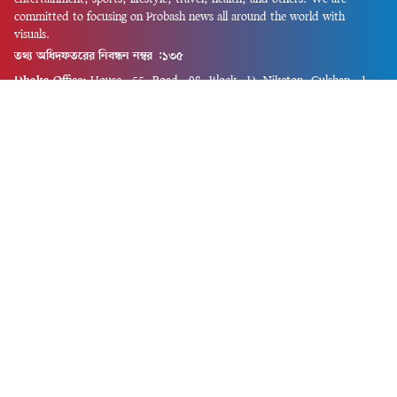
committed to focusing on Probash news all around the world with
visuals.
তথ্য অধিদফতরের নিবন্ধন নম্বর :১৩৫
Dhaka Office:
House-55, Road-08, Block-D, Niketon, Gulshan-1,
Dhaka-1212.
Phone:
+880 1856 195 622
(WhatsApp)
Phone:
+880 1869 913 486
Chittagong office:
House-85/A, Road-7, 5th Floor, O.R.Nizam Road
R/A, 15 No. Bagmoniram,Panchlaish, Chattogram 4000.
Phone:
+880 1850 414 847
Phone:
+880 1313 427 319
Email:
newsnow24official@gmail.com
Design and Developed by
Md. Asif Iqbal
Privacy Policy
Contact Us