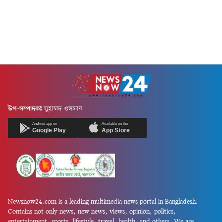
উপ-সম্পাদকঃ
মুহাম্মদ ওসমান
Android app on
Available on the
Google Play
App Store
Newsnow24.com is a leading multimedia news portal in Bangladesh.
Contains not only news, new news, views, opinion, politics,
entertainment, sports, lifestyle, travel, health, and others. We are