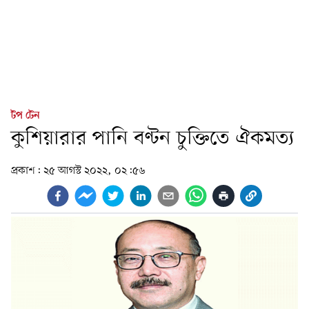
টপ টেন
কুশিয়ারার পানি বণ্টন চুক্তিতে ঐকমত্য
প্রকাশ:
২৫ আগস্ট ২০২২, ০২:৫৬