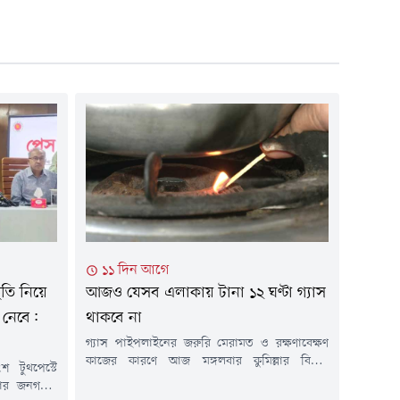
১১ দিন আগে
থিতি নিয়ে
আজও যেসব এলাকায় টানা ১২ ঘণ্টা গ্যাস
 নেবে:
থাকবে না
গ্যাস পাইপলাইনের জরুরি মেরামত ও রক্ষণাবেক্ষণ
কাজের কারণে আজ মঙ্গলবার কুমিল্লার বিভিন্ন
 টুথপেস্টে
এলাকায় টানা ১২ ঘণ্টা গ্যাস সরবরাহ বন্ধ থাকবে। গত
রকার জনগণের
শনিবার পেট্রোবাংলার এক বিজ্ঞপ্তিতে এ তথ্য জানানো