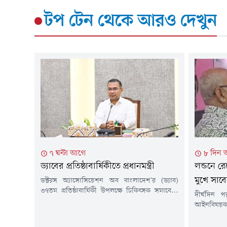
টপ টেন
থেকে আরও দেখুন
৭ ঘন্টা আগে
৮ দিন
ড্যাবের প্রতিষ্ঠাবার্ষিকীতে প্রধানমন্ত্রী
লন্ডনে রে
মুখে সাবে
ডক্টরস অ্যাসোসিয়েশন অব বাংলাদেশ'র (ড্যাব)
৩৭তম প্রতিষ্ঠাবার্ষিকী উপলক্ষে চিকিৎসক সমাবেশে
দীর্ঘদিন 
যোগ দিয়েছেন প্রধানমন্ত্রী তারেক রহমান। শনিবার (৮
আইনবিষয়ক 
আগস্ট) সকাল সাড়ে ৯ টা জাতীয় সংসদের এলডি
প্রকাশ্যে দ
হলে আয়োজিত অনুষ্ঠানে যোগ দেন তিনি। ড্যাবের
বসে ডাব খাচ