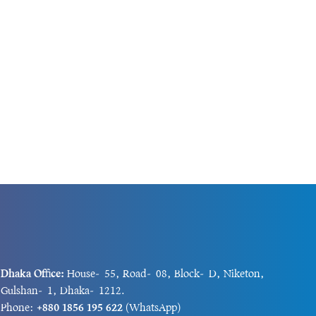
Dhaka Office:
House-55, Road-08, Block-D, Niketon,
Gulshan-1, Dhaka-1212.
Phone:
+880 1856 195 622
(WhatsApp)