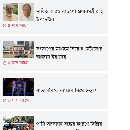
দায়িত্ব আরও বাড়লো প্রধানমন্ত্রীর ২
উপদেষ্টার
৫ মাস আগে
সংলাপের মাধ্যমে বিরোধ মেটানোর
আহ্বান ইরানের
৫ মাস আগে
নাভালনিকে ব্যাঙের বিষে হত্যা!
৬ মাস আগে
পানি সরবরাহ বন্ধের কারণে দিল্লির