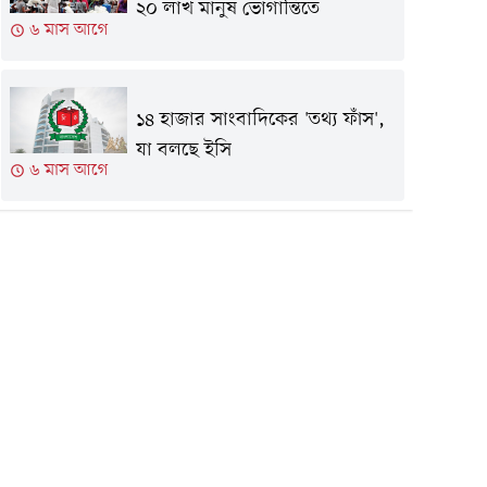
২০ লাখ মানুষ ভোগান্তিতে
৬ মাস আগে
১৪ হাজার সাংবাদিকের 'তথ্য ফাঁস',
যা বলছে ইসি
৬ মাস আগে