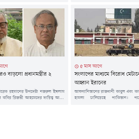
স্বার্থে পদক্ষেপ নেবে বলে জানিয়েছেন প্
বেক ছাত্রদল নেতার তোপের মুখে পড়েন
তথ্য ও সম্প্রচার উপদেষ্টা জাহেদ উর রহ
ম। এক ছাত্রদল নেতা তাকে উদ্দেশ করে
(২৮ জুলাই) সচিবালয়ে সরকারের স
, ১৭ বছর ধরে...
কর্মকাণ্ডের তথ্য জানাতে আয়োজিত ন
সম্মেলনে এক প্রশ্নের জবাবে এ কথা 
দেশের বাজারে বিক্রি হওয়া বেশিরভাগ
মাইক্রোপ্লাস্টিকের উপস্থিতি...
 আগে
৫ মাস আগে
আরও বাড়লো প্রধানমন্ত্রীর ২
সংলাপের মাধ্যমে বিরোধ মেটা
আহ্বান ইরানের
রী তারেক রহমানের উপদেষ্টা নজরুল ইসলাম
আফগানিস্তানের রাজধানী কাবুল এবং কান
ল কবির রিজভী আহমেদের দায়িত্ব আরও
হামলা চালিয়েছে পাকিস্তান। প
দিন তারা প্রধানমন্ত্রীর রাজনৈতিক
প্রতিরক্ষামন্ত্রী খাজা মোহাম্মদ আসিফ আ
দায়িত্বে ছিলেন। বুধবার (৪ মার্চ)
বিরুদ্ধে 'প্রকাশ্য যুদ্ধ' ঘোষণা করে স
উপদেষ্টার পাশাপাশি নজরুল ইসলাম
এক্সে পোস্ট দিয়েছেন। খবর আল
 মন্ত্রণালয় এবং রুহুল কবির রিজভীকে
পাকিস্তানের প্রধানমন্ত্রীর মুখপাত্র ম
ণালয়ের উপদেষ্টা নিয়োগ দিয়ে প্রজ্ঞাপন
এক্স পোস্টে জানিয়েছেন, পাকিস্তা
মন্ত্রিপরিষদ বিভাগ।প্রজ্ঞাপনে বলা হয়,
অভিযানে এ পর্যন্ত মোট ১৩৩ জন আফগ