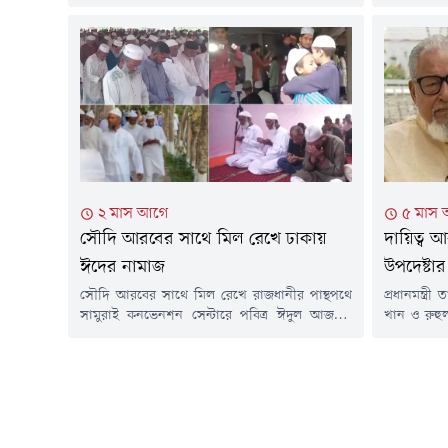
৩৭তম প্রতিষ্ঠাবার্ষিকী উপলক্ষে এ চিকিৎসক সমাবেশে
লন্ডনে সা
অন্যান্যের মধ্যে বিএনপির মহাসচিব মির্জা ফখরুল
রেজাউল করি
ইসলাম আলমগীর, প্রধানমন্ত্রীর সহধর্মিণী ডা.
বলতে থাকেন
জুবাইদা...
২ মাস আগে
৫ মাস
সৌদি আরবের সাথে মিল রেখে ঢাকায়
দায়িত্ব 
ঈদের নামাজ
উপদেষ্টার
সৌদি আরবের সাথে মিল রেখে রাজধানীর পান্থপথে
প্রধানমন্ত্
সামুরাই কনভেনশন সেন্টারে পবিত্র ঈদুল আজহার
খান ও রুহু
নামাজ আদায় করেছেন মুসল্লিরা।আজ বুধবার সকাল
বাড়লো। এত
সাড়ে ৭টায় 'মুসলিম উম্মাহ বাংলাদেশ'-এর
উপদেষ্টার 
আয়োজনে জামাতে আদায় করা হয় ঈদের নামাজ।
রাজনৈতিক 
এতে অংশ নেন কয়েকশ মুসল্লি।সৌদি আরবের সাথে
খানকে কৃষি
মিল রেখে রাজধানীর পান্থপথে সামুরাই কনভেনশন
শিল্প মন্ত্র
সেন্টারে পবিত্র ঈদুল আজহার নামাজ অনুষ্ঠিত...
জারি করেছে 