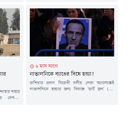
রধানমন্ত্রীর
হয়েছে। বিজ্ঞপ্তিতে বলা হয়, বাখরাবাদ গ্যাস
মান।মঙ্গলবার
ডিস্ট্রিবিউশন কোম্পানি লিমিটেডের আওতাধীন
াম্প্রতিক
এলাকায় পর্যায়ক্রমে এ রক্ষণাবেক্ষণ কাজ পরিচালিত
িয়মিত সংবাদ
হবে। এ কারণে ২৮ জুলাই (মঙ্গলবার)...
জানান তিনি।
 টুথপেস্টেই
৬ মাস আগে
নোর
নাভালনিকে ব্যাঙের বিষে হত্যা!
রাশিয়ার প্রধান বিরোধী দলীয় নেতা অ্যালেক্সেই
নাভালনিকে হত্যার জন্য বিষাক্ত 'ডার্ট ফ্রগ' (এক
্দাহার শহরে
প্রজাতির বিষাক্ত ব্যাঙ) থেকে তৈরি একটি বিশেষ
রে দেশটির
প্রাণঘাতী টক্সিন ব্যবহার করা হয়েছে বলে দাবি করেছে
ফগানিস্তানের
যুক্তরাজ্যের পররাষ্ট্র দপ্তর। সাইবেরিয়ার পেনাল
ামাজিকমাধ্যম
কলোনিতে নাভালনির রহস্যজনক মৃত্যুর দুই বছর পূর্ণ
 জাজিরার।
হওয়ার প্রাক্কালে ব্রিটেন ও তার মিত্র দেশগুলো এই
োশাররফ জাইদি
চাঞ্চল্যকর তথ্য...
নি বাহিনীর
ান তালেবান