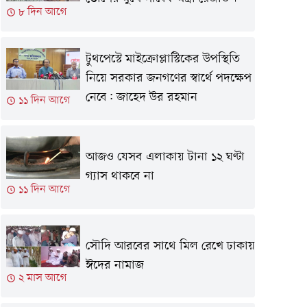
৮ দিন আগে
টুথপেস্টে মাইক্রোপ্লাস্টিকের উপস্থিতি
নিয়ে সরকার জনগণের স্বার্থে পদক্ষেপ
নেবে: জাহেদ উর রহমান
১১ দিন আগে
আজও যেসব এলাকায় টানা ১২ ঘণ্টা
গ্যাস থাকবে না
১১ দিন আগে
সৌদি আরবের সাথে মিল রেখে ঢাকায়
ঈদের নামাজ
২ মাস আগে