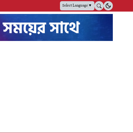
Select Language
▼