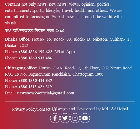
Contains not only news, new news, views, opinion, politics,
entertainment, sports, lifestyle, travel, health, and others. We are
committed to focusing on Probash news all around the world with
visuals.
তথ্য অধিদফতরের নিবন্ধন নম্বর :১৩৫
Dhaka Office:
House-55, Road-08, Block-D, Niketon, Gulshan-1,
Dhaka-1212.
Phone:
+880 1856 195 622
(WhatsApp)
Phone:
+880 1869 913 486
Chittagong office:
House-85/A, Road-7, 5th Floor, O.R.Nizam Road
R/A, 15 No. Bagmoniram,Panchlaish, Chattogram 4000.
Phone:
+880 1850 414 847
Phone:
+880 1313 427 319
Email:
newsnow24official@gmail.com
Design and Developed by
Md. Asif Iqbal
Privacy Policy
Contact Us