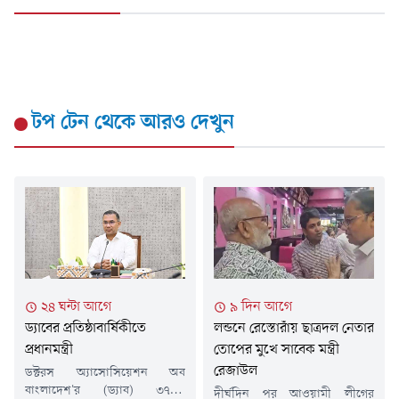
টপ টেন
থেকে আরও দেখুন
২৪ ঘন্টা আগে
৯ দিন আগে
ড্যাবের প্রতিষ্ঠাবার্ষিকীতে
লন্ডনে রেস্তোরাঁয় ছাত্রদল নেতার
প্রধানমন্ত্রী
তোপের মুখে সাবেক মন্ত্রী
রেজাউল
ডক্টরস অ্যাসোসিয়েশন অব
বাংলাদেশ'র (ড্যাব) ৩৭তম
দীর্ঘদিন পর আওয়ামী লীগের