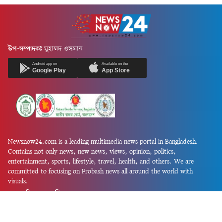
উপ-সম্পাদকঃ
মুহাম্মদ ওসমান
Android app on
Available on the
Google Play
App Store
Newsnow24.com is a leading multimedia news portal in Bangladesh.
Contains not only news, new news, views, opinion, politics,
entertainment, sports, lifestyle, travel, health, and others. We are
committed to focusing on Probash news all around the world with
visuals.
তথ্য অধিদফতরের নিবন্ধন নম্বর :১৩৫
Dhaka Office:
House-55, Road-08, Block-D, Niketon, Gulshan-1,
Dhaka-1212.