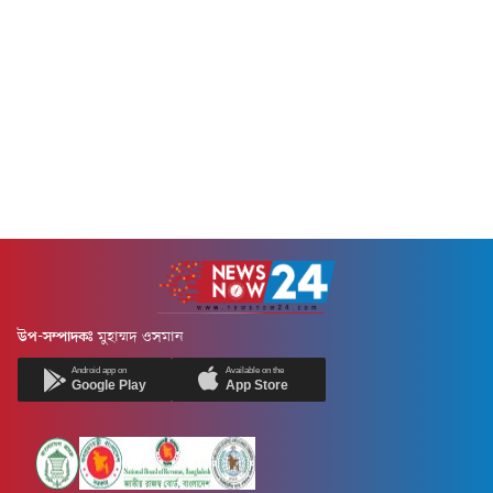
উপ-সম্পাদকঃ
মুহাম্মদ ওসমান
Android app on
Available on the
Google Play
App Store