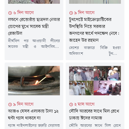
৬ দিন আগে
৯ দিন আগে
লন্ডনে রেস্তোরাঁয় ছাত্রদল নেতার
টুথপেস্টে মাইক্রোপ্লাস্টিকের
তোপের মুখে সাবেক মন্ত্রী
উপস্থিতি নিয়ে সরকার
রেজাউল
জনগণের স্বার্থে পদক্ষেপ নেবে:
জাহেদ উর রহমান
দীর্ঘদিন পর আওয়ামী লীগের
সাবেক মন্ত্রী ও আইনবিষয়ক
দেশের বাজারে বিক্রি হওয়া
সম্পাদক শ ম রেজাউল করিমকে
অধিকাংশ টুথপেস্টে
লন্ডনে প্রকাশ্যে দেখা গেছে। তিনি
মাইক্রোপ্লাস্টিকের উপস্থিতি নিয়ে
লন্ডনের একটি রেস্তোরাঁয় বসে ডাব
সরকার জনগণের স্বার্থে পদক্ষেপ
খাচ্ছিলেন। তার পরনে ছিল হাফ
নেবে বলে জানিয়েছেন প্রধানমন্ত্রীর
হাতা শার্ট। লন্ডনে সাবেক ছাত্রদল
তথ্য ও সম্প্রচার উপদেষ্টা জাহেদ
নেতার তোপের মুখে পড়েন
উর রহমান।মঙ্গলবার (২৮ জুলাই)
রেজাউল করিম। এক ছাত্রদল নেতা
সচিবালয়ে সরকারের সাম্প্রতিক
তাকে উদ্দেশ করে বলতে থাকেন,
কর্মকাণ্ডের তথ্য জানাতে আয়োজিত
১৭ বছর ধরে...
নিয়মিত সংবাদ সম্মেলনে এক
৯ দিন আগে
২ মাস আগে
প্রশ্নের জবাবে এ কথা জানান তিনি।
আজও যেসব এলাকায় টানা ১২
সৌদি আরবের সাথে মিল রেখে
দেশের বাজারে বিক্রি হওয়া
বেশিরভাগ টুথপেস্টেই
ঘণ্টা গ্যাস থাকবে না
ঢাকায় ঈদের নামাজ
মাইক্রোপ্লাস্টিকের উপস্থিতি...
গ্যাস পাইপলাইনের জরুরি মেরামত
সৌদি আরবের সাথে মিল রেখে