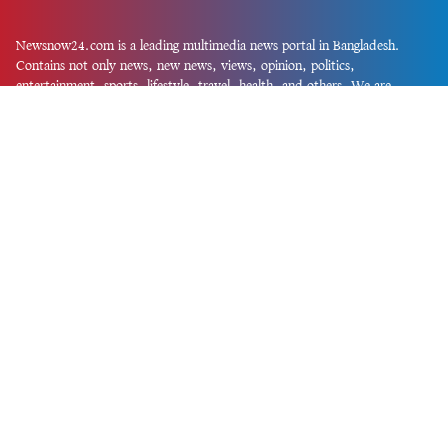
Newsnow24.com is a leading multimedia news portal in Bangladesh.
Contains not only news, new news, views, opinion, politics,
entertainment, sports, lifestyle, travel, health, and others. We are
committed to focusing on Probash news all around the world with
visuals.
তথ্য অধিদফতরের নিবন্ধন নম্বর :১৩৫
Dhaka Office:
House-55, Road-08, Block-D, Niketon, Gulshan-1,
Dhaka-1212.
Phone:
+880 1856 195 622
(WhatsApp)
Phone:
+880 1869 913 486
Chittagong office:
House-85/A, Road-7, 5th Floor, O.R.Nizam Road
R/A, 15 No. Bagmoniram,Panchlaish, Chattogram 4000.
Phone:
+880 1850 414 847
Phone:
+880 1313 427 319
Email:
newsnow24official@gmail.com
Design and Developed by
Md. Asif Iqbal
Privacy Policy
Contact Us