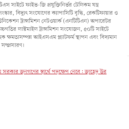
 সাইটে ফাইভ-জি প্রযুক্তিনির্ভর টেলিকম যন্ত্র
কার, বিদ্যুৎ সংযোগের ক্যাপাসিটি বৃদ্ধি, রেকটিফায়ার ও
িউনিকেশন ট্রান্সমিশন নেটওয়ার্ক (এনটিটিএন) অপারেটর
উচ্চগতির লাস্টমাইল ট্রান্সমিশন সংযোজন, ৫০টি সাইটে
হক ক্ষমতাসম্পন্ন আইএসএম প্ল্যাটফর্ম স্থাপন এবং বিদ্যমান
সম্প্রসারণ।
 নিয়ে সরকার জনগণের স্বার্থে পদক্ষেপ নেবে: জাহেদ উর