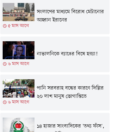
সংলাপের মাধ্যমে বিরোধ মেটানোর
আহ্বান ইরানের
৫ মাস আগে
নাভালনিকে ব্যাঙের বিষে হত্যা!
৬ মাস আগে
পানি সরবরাহ বন্ধের কারণে দিল্লির
২০ লাখ মানুষ ভোগান্তিতে
৬ মাস আগে
১৪ হাজার সাংবাদিকের 'তথ্য ফাঁস',