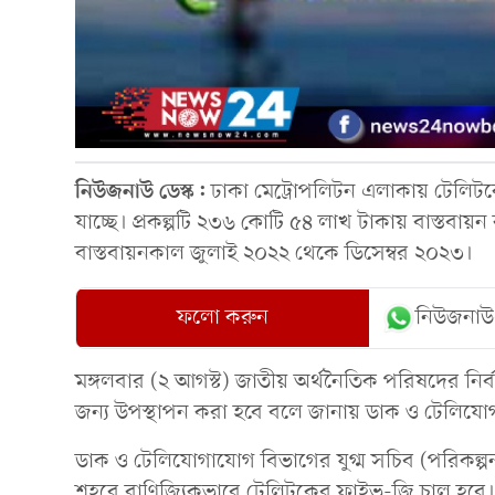
নিউজনাউ ডেস্ক:
ঢাকা মেট্রোপলিটন এলাকায় টেলিটকের
যাচ্ছে। প্রকল্পটি ২৩৬ কোটি ৫৪ লাখ টাকায় বাস্তবায়
বাস্তবায়নকাল জুলাই ২০২২ থেকে ডিসেম্বর ২০২৩।
ফলো করুন
নিউজনাউ
মঙ্গলবার (২ আগস্ট) জাতীয় অর্থনৈতিক পরিষদের নির্ব
জন্য উপস্থাপন করা হবে বলে জানায় ডাক ও টেলিয
ডাক ও টেলিযোগাযোগ বিভাগের যুগ্ম সচিব (পরিকল্পন
শহরে বাণিজ্যিকভাবে টেলিটকের ফাইভ-জি চালু হবে। প