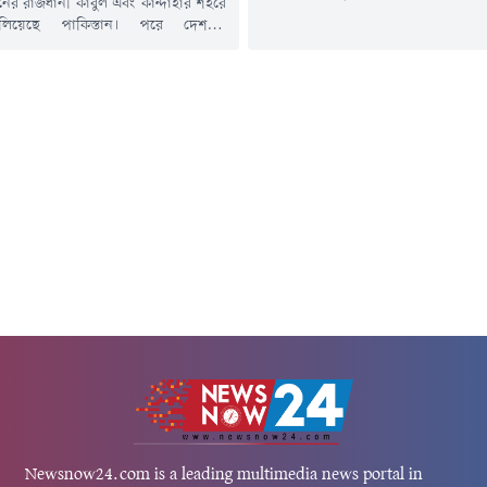
নের রাজধানী কাবুল এবং কান্দাহার শহরে
প্রজাতির বিষাক্ত ব্যাঙ) থেকে তৈরি
লিয়েছে পাকিস্তান। পরে দেশটির
প্রাণঘাতী টক্সিন ব্যবহার করা হয়েছে বল
ন্ত্রী খাজা মোহাম্মদ আসিফ আফগানিস্তানের
যুক্তরাজ্যের পররাষ্ট্র দপ্তর। সাইবে
্রকাশ্য যুদ্ধ' ঘোষণা করে সামাজিকমাধ্যম
কলোনিতে নাভালনির রহস্যজনক মৃত্যুর দ
স্ট দিয়েছেন। খবর আল জাজিরার।
হওয়ার প্রাক্কালে ব্রিটেন ও তার মিত্
 প্রধানমন্ত্রীর মুখপাত্র মোশাররফ জাইদি
চাঞ্চল্যকর তথ্য...
টে জানিয়েছেন, পাকিস্তানি বাহিনীর
 পর্যন্ত মোট ১৩৩ জন আফগান তালেবান
ে এবং ২০০ জনের...
Newsnow24.com is a leading multimedia news portal in