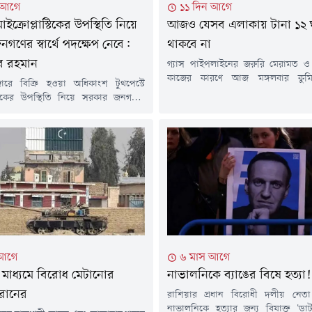
 আগে
১১ দিন আগে
মাইক্রোপ্লাস্টিকের উপস্থিতি নিয়ে
আজও যেসব এলাকায় টানা ১২ ঘণ্
গণের স্বার্থে পদক্ষেপ নেবে:
থাকবে না
র রহমান
গ্যাস পাইপলাইনের জরুরি মেরামত ও র
কাজের কারণে আজ মঙ্গলবার কুমিল্ল
ারে বিক্রি হওয়া অধিকাংশ টুথপেস্টে
এলাকায় টানা ১২ ঘণ্টা গ্যাস সরবরাহ বন
াস্টিকের উপস্থিতি নিয়ে সরকার জনগণের
শনিবার পেট্রোবাংলার এক বিজ্ঞপ্তিতে এ
ক্ষেপ নেবে বলে জানিয়েছেন প্রধানমন্ত্রীর
হয়েছে। বিজ্ঞপ্তিতে বলা হয়, বাখর
্রচার উপদেষ্টা জাহেদ উর রহমান।মঙ্গলবার
ডিস্ট্রিবিউশন কোম্পানি লিমিটেড
ই) সচিবালয়ে সরকারের সাম্প্রতিক
এলাকায় পর্যায়ক্রমে এ রক্ষণাবেক্ষণ ক
র তথ্য জানাতে আয়োজিত নিয়মিত সংবাদ
হবে। এ কারণে ২৮ জুলাই (মঙ্গলবার)...
ক প্রশ্নের জবাবে এ কথা জানান তিনি।
রে বিক্রি হওয়া বেশিরভাগ টুথপেস্টেই
টিকের উপস্থিতি...
 আগে
৬ মাস আগে
মাধ্যমে বিরোধ মেটানোর
নাভালনিকে ব্যাঙের বিষে হত্যা!
রানের
রাশিয়ার প্রধান বিরোধী দলীয় নেতা 
নাভালনিকে হত্যার জন্য বিষাক্ত 'ডার্