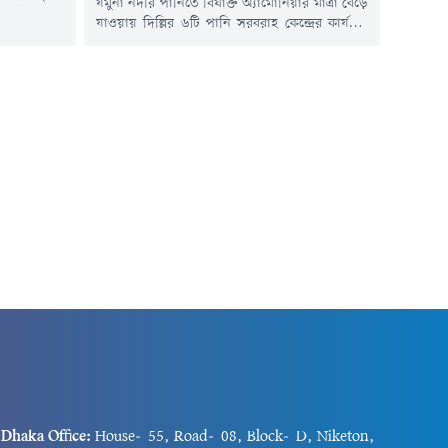
যমুনা নদীর পানিতে বিষাক্ত অ্যামোনিয়ার মাত্রা বেড়ে
 একটি বিশেষ
যাওয়ায় দিল্লির ৬টি পানি সরবরাহ কেন্দ্রের কার্যক্রম
ে দাবি করেছে
বন্ধ রয়েছে। এতে সুপেয় পানির সংকটে দিল্লির ৪৩
রিয়ার পেনাল
এলাকার ২০ লাখ বাসিন্দা। অনেক স্থানে পানি পাওয়া
ুই বছর পূর্ণ
গেলেও সেগুলো থেকে ছড়াচ্ছে দুর্গন্ধ। বাসিন্দারা
র দেশগুলো এই
জানায়, পানি সংকটে ব্যাহত হচ্ছে তাদের স্বাভাবিক
কার্যক্রম। এছাড়া, সরকার সমস্যাটি সমাধানে কার্যকর
উদ্যোগ...
Dhaka Office:
House-55, Road-08, Block-D, Niketon,