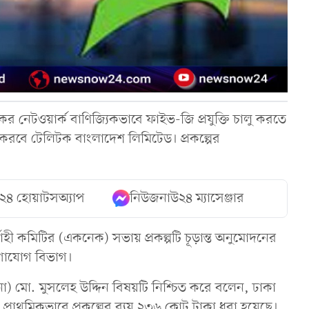
 নেটওয়ার্ক বাণিজ্যিকভাবে ফাইভ-জি প্রযুক্তি চালু করতে
ন করবে টেলিটক বাংলাদেশ লিমিটেড। প্রকল্পের
২৪ হোয়াটসঅ্যাপ
নিউজনাউ২৪ ম্যাসেঞ্জার
াহী কমিটির (একনেক) সভায় প্রকল্পটি চূড়ান্ত অনুমোদনের
োগাযোগ বিভাগ।
া) মো. মুসলেহ উদ্দিন বিষয়টি নিশ্চিত করে বলেন, ঢাকা
্রাথমিকভাবে প্রকল্পের ব্যয় ২৩৬ কোট টাকা ধরা হয়েছে।