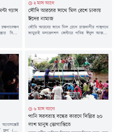
২ মাস আগে
টা গ্যাস
সৌদি আরবের সাথে মিল রেখে ঢাকায়
ঈদের নামাজ
ক্ষণাবেক্ষণ
সৌদি আরবের সাথে মিল রেখে রাজধানীর পান্থপথে
ার বিভিন্ন
সামুরাই কনভেনশন সেন্টারে পবিত্র ঈদুল আজহার
্ধ থাকবে। গত
নামাজ আদায় করেছেন মুসল্লিরা।আজ বুধবার সকাল
 তথ্য জানানো
সাড়ে ৭টায় 'মুসলিম উম্মাহ বাংলাদেশ'-এর
াবাদ গ্যাস
আয়োজনে জামাতে আদায় করা হয় ঈদের নামাজ।
ের আওতাধীন
এতে অংশ নেন কয়েকশ মুসল্লি।সৌদি আরবের সাথে
াজ পরিচালিত
মিল রেখে রাজধানীর পান্থপথে সামুরাই কনভেনশন
সেন্টারে পবিত্র ঈদুল আজহার নামাজ অনুষ্ঠিত...
৬ মাস আগে
পানি সরবরাহ বন্ধের কারণে দিল্লির ২০
লাখ মানুষ ভোগান্তিতে
অ্যালেক্সেই
ট ফ্রগ' (এক