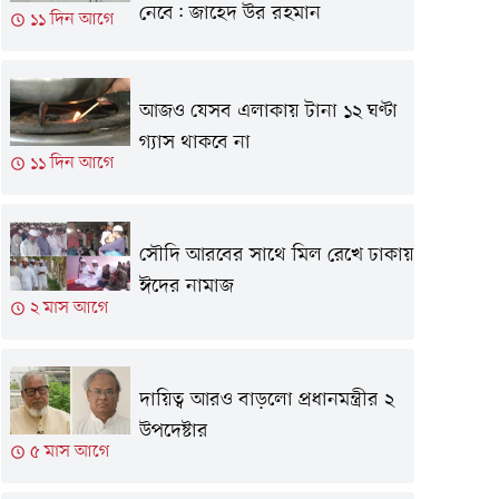
নেবে: জাহেদ উর রহমান
১১ দিন আগে
আজও যেসব এলাকায় টানা ১২ ঘণ্টা
গ্যাস থাকবে না
১১ দিন আগে
সৌদি আরবের সাথে মিল রেখে ঢাকায়
ঈদের নামাজ
২ মাস আগে
দায়িত্ব আরও বাড়লো প্রধানমন্ত্রীর ২
উপদেষ্টার
৫ মাস আগে