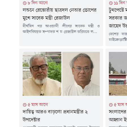
৮ দিন আগে
১১ দিন
লন্ডনে রেস্তোরাঁয় ছাত্রদল নেতার তোপের
টুথপেস্টে 
মুখে সাবেক মন্ত্রী রেজাউল
সরকার জন
জাহেদ উ
দীর্ঘদিন পর আওয়ামী লীগের সাবেক মন্ত্রী ও
আইনবিষয়ক সম্পাদক শ ম রেজাউল করিমকে লন্ডনে
দেশের বাজ
প্রকাশ্যে দেখা গেছে। তিনি লন্ডনের একটি রেস্তোরাঁয়
মাইক্রোপ্ল
বসে ডাব খাচ্ছিলেন। তার পরনে ছিল হাফ হাতা শার্ট।
স্বার্থে পদ
লন্ডনে সাবেক ছাত্রদল নেতার তোপের মুখে পড়েন
তথ্য ও সম্প
রেজাউল করিম। এক ছাত্রদল নেতা তাকে উদ্দেশ করে
(২৮ জুলা
বলতে থাকেন, ১৭ বছর ধরে...
কর্মকাণ্ডে
সম্মেলনে এ
দেশের বাজা
মাইক্রোপ্লাস্
৫ মাস আগে
৫ মাস
দায়িত্ব আরও বাড়লো প্রধানমন্ত্রীর ২
সংলাপের 
উপদেষ্টার
আহ্বান ই