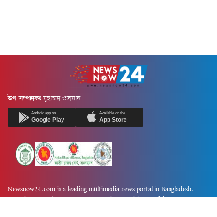
উপ-সম্পাদকঃ
মুহাম্মদ ওসমান
Android app on
Available on the
Google Play
App Store
Newsnow24.com is a leading multimedia news portal in Bangladesh.
Contains not only news, new news, views, opinion, politics,
entertainment, sports, lifestyle, travel, health, and others. We are