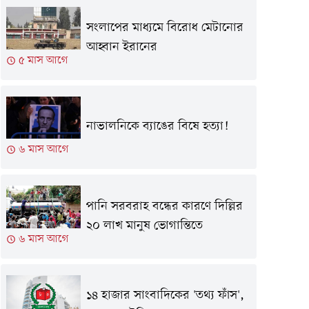
সংলাপের মাধ্যমে বিরোধ মেটানোর
আহ্বান ইরানের
৫ মাস আগে
নাভালনিকে ব্যাঙের বিষে হত্যা!
৬ মাস আগে
পানি সরবরাহ বন্ধের কারণে দিল্লির
২০ লাখ মানুষ ভোগান্তিতে
৬ মাস আগে
১৪ হাজার সাংবাদিকের 'তথ্য ফাঁস',