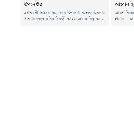
উপদেষ্টার
আহ্বান ই
প্রধানমন্ত্রী তারেক রহমানের উপদেষ্টা নজরুল ইসলাম
আফগানিস্তা
খান ও রুহুল কবির রিজভী আহমেদের দায়িত্ব আরও
হামলা চা
বাড়লো। এতদিন তারা প্রধানমন্ত্রীর রাজনৈতিক
প্রতিরক্ষাম
উপদেষ্টার দায়িত্বে ছিলেন। বুধবার (৪ মার্চ)
বিরুদ্ধে 'প
রাজনৈতিক উপদেষ্টার পাশাপাশি নজরুল ইসলাম
এক্সে পো
খানকে কৃষি মন্ত্রণালয় এবং রুহুল কবির রিজভীকে
পাকিস্তানের
শিল্প মন্ত্রণালয়ের উপদেষ্টা নিয়োগ দিয়ে প্রজ্ঞাপন
এক্স পোস্
জারি করেছে মন্ত্রিপরিষদ বিভাগ।প্রজ্ঞাপনে বলা হয়,
অভিযানে এ
মন্ত্রিপরিষদ...
নিহত হয়েছ