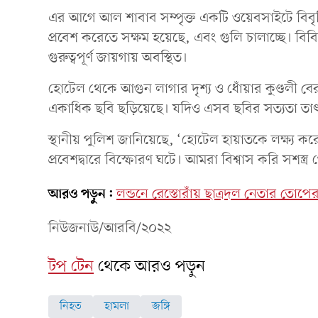
এর আগে আল শাবাব সম্পৃক্ত একটি ওয়েবসাইটে বিবৃ
প্রবেশ করেতে সক্ষম হয়েছে, এবং গুলি চালাচ্ছে। বি
গুরুত্বপূর্ণ জায়গায় অবস্থিত।
হোটেল থেকে আগুন লাগার দৃশ্য ও ধোঁয়ার কুণ্ডলী 
একাধিক ছবি ছড়িয়েছে। যদিও এসব ছবির সত্যতা তাৎক
স্থানীয় পুলিশ জানিয়েছে, ‘হোটেল হায়াতকে লক্ষ্য ক
প্রবেশদ্বারে বিস্ফোরণ ঘটে। আমরা বিশ্বাস করি সশস্ত
আরও পড়ুন:
লন্ডনে রেস্তোরাঁয় ছাত্রদল নেতার তোপের
নিউজনাউ/আরবি/২০২২
টপ টেন
থেকে আরও পড়ুন
নিহত
হামলা
জঙ্গি