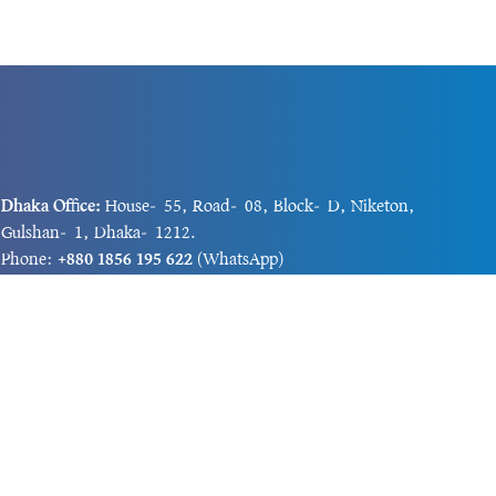
Dhaka Office:
House-55, Road-08, Block-D, Niketon,
Gulshan-1, Dhaka-1212.
Phone:
+880 1856 195 622
(WhatsApp)
Phone:
+880 1869 913 486
Chittagong office:
House-85/A, Road-7, 5th Floor,
O.R.Nizam Road R/A, 15 No. Bagmoniram,Panchlaish,
Chattogram 4000.
Phone:
+880 1850 414 847
Phone:
+880 1313 427 319
Email:
newsnow24official@gmail.com