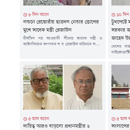
৮ দিন আগে
১০ দি
লন্ডনে রেস্তোরাঁয় ছাত্রদল নেতার তোপের
টুথপেস্টে 
মুখে সাবেক মন্ত্রী রেজাউল
সরকার জন
জাহেদ উ
দীর্ঘদিন পর আওয়ামী লীগের সাবেক মন্ত্রী ও
আইনবিষয়ক সম্পাদক শ ম রেজাউল করিমকে লন্ডনে
দেশের বাজ
প্রকাশ্যে দেখা গেছে। তিনি লন্ডনের একটি রেস্তোরাঁয়
মাইক্রোপ্ল
বসে ডাব খাচ্ছিলেন। তার পরনে ছিল হাফ হাতা শার্ট।
স্বার্থে পদ
লন্ডনে সাবেক ছাত্রদল নেতার তোপের মুখে পড়েন
তথ্য ও সম্প
রেজাউল করিম। এক ছাত্রদল নেতা তাকে উদ্দেশ করে
(২৮ জুলা
বলতে থাকেন, ১৭ বছর ধরে...
কর্মকাণ্ডে
সম্মেলনে এ
দেশের বাজা
মাইক্রোপ্লাস্
৫ মাস আগে
৫ মাস
দায়িত্ব আরও বাড়লো প্রধানমন্ত্রীর ২
সংলাপের 