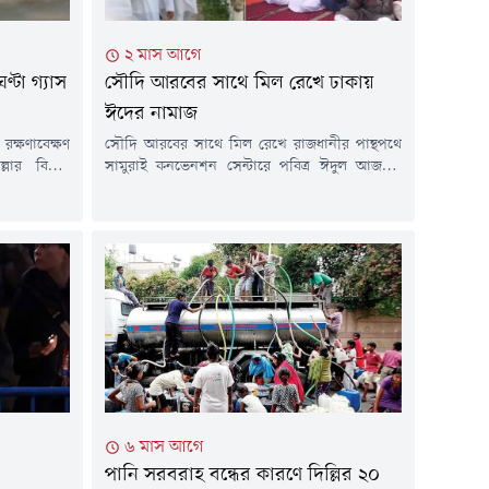
২ মাস আগে
টা গ্যাস
সৌদি আরবের সাথে মিল রেখে ঢাকায়
ঈদের নামাজ
ক্ষণাবেক্ষণ
সৌদি আরবের সাথে মিল রেখে রাজধানীর পান্থপথে
ার বিভিন্ন
সামুরাই কনভেনশন সেন্টারে পবিত্র ঈদুল আজহার
্ধ থাকবে। গত
নামাজ আদায় করেছেন মুসল্লিরা।আজ বুধবার সকাল
 তথ্য জানানো
সাড়ে ৭টায় 'মুসলিম উম্মাহ বাংলাদেশ'-এর
াবাদ গ্যাস
আয়োজনে জামাতে আদায় করা হয় ঈদের নামাজ।
ের আওতাধীন
এতে অংশ নেন কয়েকশ মুসল্লি।সৌদি আরবের সাথে
াজ পরিচালিত
মিল রেখে রাজধানীর পান্থপথে সামুরাই কনভেনশন
সেন্টারে পবিত্র ঈদুল আজহার নামাজ অনুষ্ঠিত...
৬ মাস আগে
পানি সরবরাহ বন্ধের কারণে দিল্লির ২০