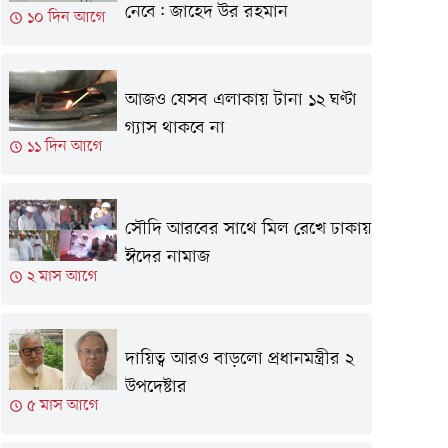
নেবে: জাহেদ উর রহমান
১০ দিন আগে
আজও যেসব এলাকায় টানা ১২ ঘণ্টা
গ্যাস থাকবে না
১১ দিন আগে
সৌদি আরবের সাথে মিল রেখে ঢাকায়
ঈদের নামাজ
২ মাস আগে
দায়িত্ব আরও বাড়লো প্রধানমন্ত্রীর ২
উপদেষ্টার
৫ মাস আগে