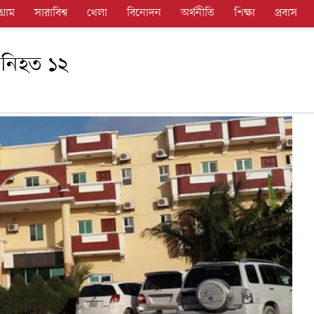
গ্রাম
সারাবিশ্ব
খেলা
বিনোদন
অর্থনীতি
শিক্ষা
প্রবাস
 নিহত ১২