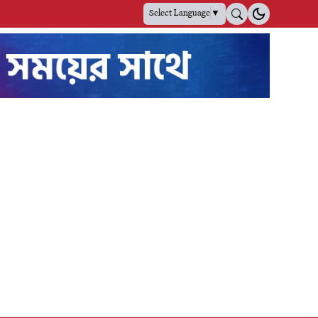
Select Language
▼