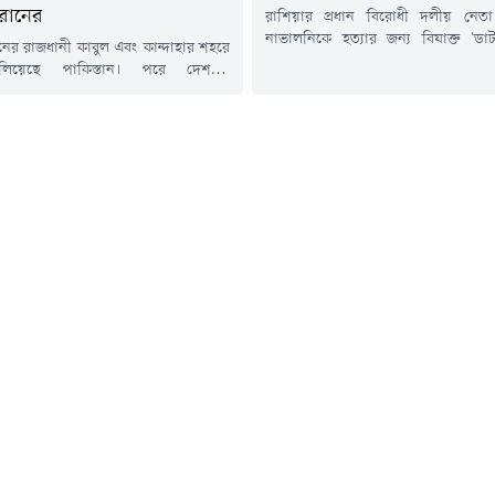
রানের
রাশিয়ার প্রধান বিরোধী দলীয় নেতা 
নাভালনিকে হত্যার জন্য বিষাক্ত 'ডার্
নের রাজধানী কাবুল এবং কান্দাহার শহরে
প্রজাতির বিষাক্ত ব্যাঙ) থেকে তৈরি
লিয়েছে পাকিস্তান। পরে দেশটির
প্রাণঘাতী টক্সিন ব্যবহার করা হয়েছে বল
ন্ত্রী খাজা মোহাম্মদ আসিফ আফগানিস্তানের
যুক্তরাজ্যের পররাষ্ট্র দপ্তর। সাইবে
্রকাশ্য যুদ্ধ' ঘোষণা করে সামাজিকমাধ্যম
কলোনিতে নাভালনির রহস্যজনক মৃত্যুর দ
স্ট দিয়েছেন। খবর আল জাজিরার।
হওয়ার প্রাক্কালে ব্রিটেন ও তার মিত্
 প্রধানমন্ত্রীর মুখপাত্র মোশাররফ জাইদি
চাঞ্চল্যকর তথ্য...
টে জানিয়েছেন, পাকিস্তানি বাহিনীর
 পর্যন্ত মোট ১৩৩ জন আফগান তালেবান
ে এবং ২০০ জনের...