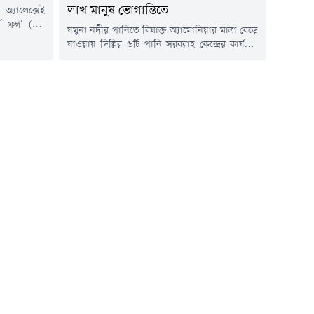
লাখ মানুষ ভোগান্তিতে
অ্যালেক্সেই
ট ফ্রগ' (এক
যমুনা নদীর পানিতে বিষাক্ত অ্যামোনিয়ার মাত্রা বেড়ে
 একটি বিশেষ
যাওয়ায় দিল্লির ৬টি পানি সরবরাহ কেন্দ্রের কার্যক্রম
ে দাবি করেছে
বন্ধ রয়েছে। এতে সুপেয় পানির সংকটে দিল্লির ৪৩
রিয়ার পেনাল
এলাকার ২০ লাখ বাসিন্দা। অনেক স্থানে পানি পাওয়া
ুই বছর পূর্ণ
গেলেও সেগুলো থেকে ছড়াচ্ছে দুর্গন্ধ। বাসিন্দারা
র দেশগুলো এই
জানায়, পানি সংকটে ব্যাহত হচ্ছে তাদের স্বাভাবিক
কার্যক্রম। এছাড়া, সরকার সমস্যাটি সমাধানে কার্যকর
উদ্যোগ...