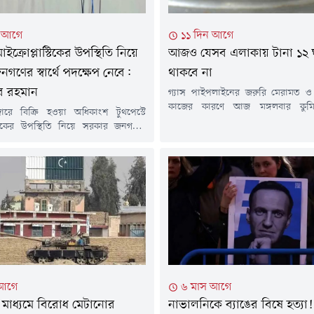
ন আগে
১১ দিন আগে
মাইক্রোপ্লাস্টিকের উপস্থিতি নিয়ে
আজও যেসব এলাকায় টানা ১২ ঘণ্
গণের স্বার্থে পদক্ষেপ নেবে:
থাকবে না
র রহমান
গ্যাস পাইপলাইনের জরুরি মেরামত ও র
কাজের কারণে আজ মঙ্গলবার কুমিল্ল
ারে বিক্রি হওয়া অধিকাংশ টুথপেস্টে
এলাকায় টানা ১২ ঘণ্টা গ্যাস সরবরাহ বন
াস্টিকের উপস্থিতি নিয়ে সরকার জনগণের
শনিবার পেট্রোবাংলার এক বিজ্ঞপ্তিতে এ
ক্ষেপ নেবে বলে জানিয়েছেন প্রধানমন্ত্রীর
হয়েছে। বিজ্ঞপ্তিতে বলা হয়, বাখর
্রচার উপদেষ্টা জাহেদ উর রহমান।মঙ্গলবার
ডিস্ট্রিবিউশন কোম্পানি লিমিটেড
ই) সচিবালয়ে সরকারের সাম্প্রতিক
এলাকায় পর্যায়ক্রমে এ রক্ষণাবেক্ষণ ক
র তথ্য জানাতে আয়োজিত নিয়মিত সংবাদ
হবে। এ কারণে ২৮ জুলাই (মঙ্গলবার)...
ক প্রশ্নের জবাবে এ কথা জানান তিনি।
রে বিক্রি হওয়া বেশিরভাগ টুথপেস্টেই
টিকের উপস্থিতি...
 আগে
৬ মাস আগে
মাধ্যমে বিরোধ মেটানোর
নাভালনিকে ব্যাঙের বিষে হত্যা!