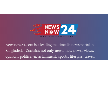
Newsnow24.com is a leading multimedia news portal in
Bangladesh. Contains not only news, new news, views,
opinion, politics, entertainment, sports, lifestyle, travel,
health, and others. We are committed to focusing on
Probash news all around the world with visuals.
তথ্য অধিদফতরের নিবন্ধন নম্বর :১৩৫