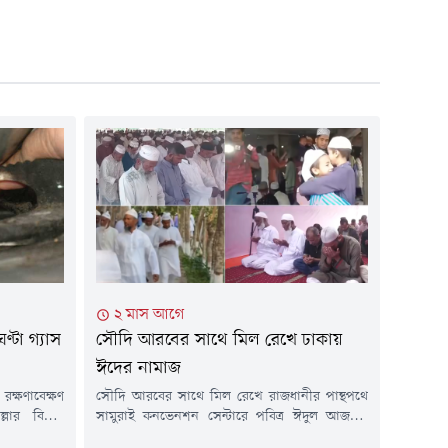
২ মাস আগে
টা গ্যাস
সৌদি আরবের সাথে মিল রেখে ঢাকায়
ঈদের নামাজ
ক্ষণাবেক্ষণ
সৌদি আরবের সাথে মিল রেখে রাজধানীর পান্থপথে
ার বিভিন্ন
সামুরাই কনভেনশন সেন্টারে পবিত্র ঈদুল আজহার
্ধ থাকবে। গত
নামাজ আদায় করেছেন মুসল্লিরা।আজ বুধবার সকাল