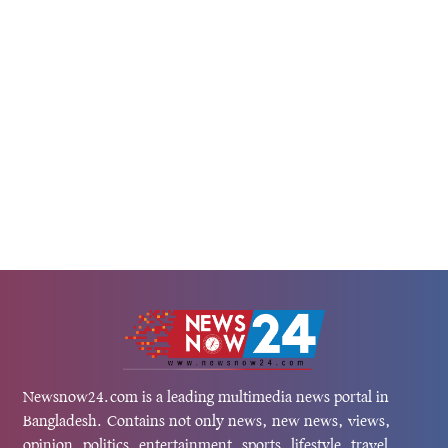
ে এবং ২০০ জনের...
Newsnow24.com is a leading multimedia news portal in
Bangladesh. Contains not only news, new news, views,
opinion, politics, entertainment, sports, lifestyle, travel,