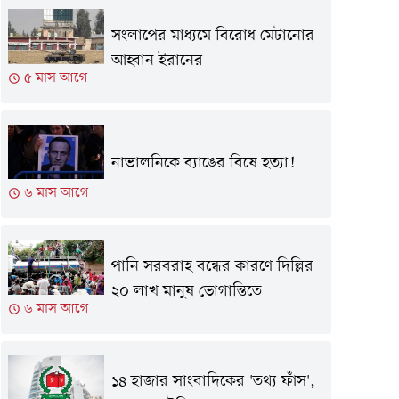
সংলাপের মাধ্যমে বিরোধ মেটানোর
আহ্বান ইরানের
৫ মাস আগে
নাভালনিকে ব্যাঙের বিষে হত্যা!
৬ মাস আগে
পানি সরবরাহ বন্ধের কারণে দিল্লির
২০ লাখ মানুষ ভোগান্তিতে
৬ মাস আগে
১৪ হাজার সাংবাদিকের 'তথ্য ফাঁস',