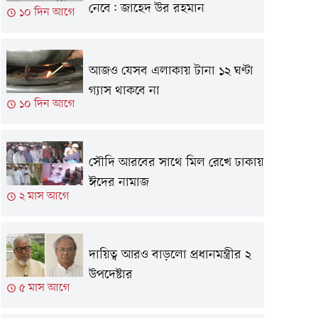
নেবে: জাহেদ উর রহমান
১০ দিন আগে
আজও যেসব এলাকায় টানা ১২ ঘণ্টা
গ্যাস থাকবে না
১০ দিন আগে
সৌদি আরবের সাথে মিল রেখে ঢাকায়
ঈদের নামাজ
২ মাস আগে
দায়িত্ব আরও বাড়লো প্রধানমন্ত্রীর ২
উপদেষ্টার
৫ মাস আগে