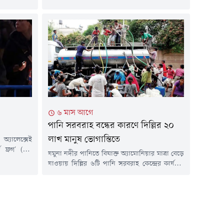
 তথ্য জানানো
সাড়ে ৭টায় 'মুসলিম উম্মাহ বাংলাদেশ'-এর
াবাদ গ্যাস
আয়োজনে জামাতে আদায় করা হয় ঈদের নামাজ।
ের আওতাধীন
এতে অংশ নেন কয়েকশ মুসল্লি।সৌদি আরবের সাথে
াজ পরিচালিত
মিল রেখে রাজধানীর পান্থপথে সামুরাই কনভেনশন
সেন্টারে পবিত্র ঈদুল আজহার নামাজ অনুষ্ঠিত...
৬ মাস আগে
পানি সরবরাহ বন্ধের কারণে দিল্লির ২০
লাখ মানুষ ভোগান্তিতে
অ্যালেক্সেই
ট ফ্রগ' (এক
যমুনা নদীর পানিতে বিষাক্ত অ্যামোনিয়ার মাত্রা বেড়ে
 একটি বিশেষ
যাওয়ায় দিল্লির ৬টি পানি সরবরাহ কেন্দ্রের কার্যক্রম
ে দাবি করেছে
বন্ধ রয়েছে। এতে সুপেয় পানির সংকটে দিল্লির ৪৩
রিয়ার পেনাল
এলাকার ২০ লাখ বাসিন্দা। অনেক স্থানে পানি পাওয়া
ুই বছর পূর্ণ
গেলেও সেগুলো থেকে ছড়াচ্ছে দুর্গন্ধ। বাসিন্দারা
র দেশগুলো এই
জানায়, পানি সংকটে ব্যাহত হচ্ছে তাদের স্বাভাবিক
কার্যক্রম। এছাড়া, সরকার সমস্যাটি সমাধানে কার্যকর
উদ্যোগ...