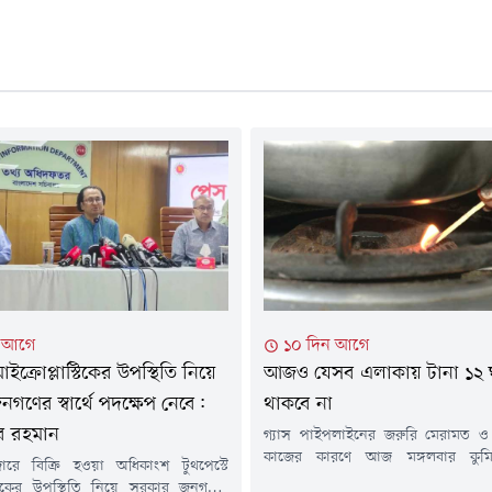
ন আগে
১০ দিন আগে
মাইক্রোপ্লাস্টিকের উপস্থিতি নিয়ে
আজও যেসব এলাকায় টানা ১২ ঘণ্
গণের স্বার্থে পদক্ষেপ নেবে:
থাকবে না
র রহমান
গ্যাস পাইপলাইনের জরুরি মেরামত ও র
কাজের কারণে আজ মঙ্গলবার কুমিল্ল
ারে বিক্রি হওয়া অধিকাংশ টুথপেস্টে
এলাকায় টানা ১২ ঘণ্টা গ্যাস সরবরাহ বন
াস্টিকের উপস্থিতি নিয়ে সরকার জনগণের