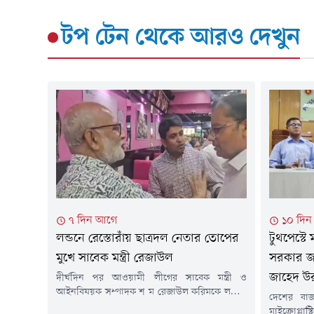
টপ টেন
থেকে আরও দেখুন
৭ দিন আগে
১০ দি
লন্ডনে রেস্তোরাঁয় ছাত্রদল নেতার তোপের
টুথপেস্টে 
মুখে সাবেক মন্ত্রী রেজাউল
সরকার জন
জাহেদ উ
দীর্ঘদিন পর আওয়ামী লীগের সাবেক মন্ত্রী ও
আইনবিষয়ক সম্পাদক শ ম রেজাউল করিমকে লন্ডনে
দেশের বাজ
প্রকাশ্যে দেখা গেছে। তিনি লন্ডনের একটি রেস্তোরাঁয়
মাইক্রোপ্ল