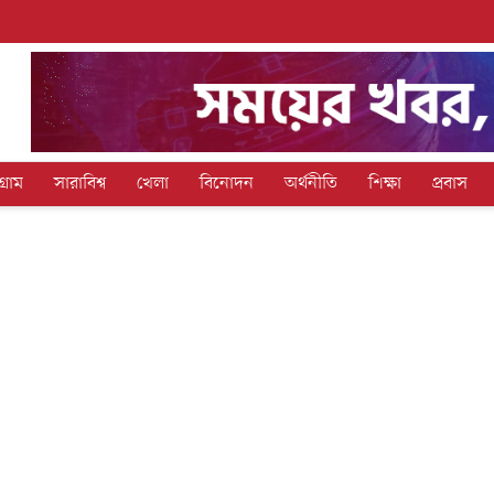
গ্রাম
সারাবিশ্ব
খেলা
বিনোদন
অর্থনীতি
শিক্ষা
প্রবাস