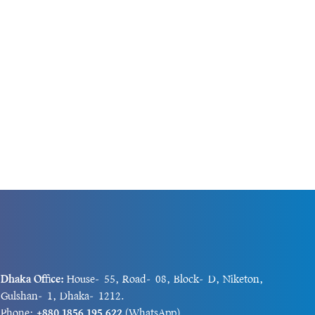
Dhaka Office:
House-55, Road-08, Block-D, Niketon,
Gulshan-1, Dhaka-1212.
Phone:
+880 1856 195 622
(WhatsApp)