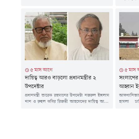
বসে ডাব খাচ্ছিলেন। তার পরনে ছিল হাফ হাতা শার্ট।
স্বার্থে পদ
লন্ডনে সাবেক ছাত্রদল নেতার তোপের মুখে পড়েন
তথ্য ও সম্প
রেজাউল করিম। এক ছাত্রদল নেতা তাকে উদ্দেশ করে
(২৮ জুলা
বলতে থাকেন, ১৭ বছর ধরে...
কর্মকাণ্ডে
সম্মেলনে এ
দেশের বাজা
মাইক্রোপ্লাস্
৫ মাস আগে
৫ মাস
দায়িত্ব আরও বাড়লো প্রধানমন্ত্রীর ২
সংলাপের 
উপদেষ্টার
আহ্বান ই
প্রধানমন্ত্রী তারেক রহমানের উপদেষ্টা নজরুল ইসলাম
আফগানিস্তা
খান ও রুহুল কবির রিজভী আহমেদের দায়িত্ব আরও
হামলা চা
বাড়লো। এতদিন তারা প্রধানমন্ত্রীর রাজনৈতিক
প্রতিরক্ষাম
উপদেষ্টার দায়িত্বে ছিলেন। বুধবার (৪ মার্চ)
বিরুদ্ধে 'প
রাজনৈতিক উপদেষ্টার পাশাপাশি নজরুল ইসলাম
এক্সে পো
খানকে কৃষি মন্ত্রণালয় এবং রুহুল কবির রিজভীকে
পাকিস্তানের
শিল্প মন্ত্রণালয়ের উপদেষ্টা নিয়োগ দিয়ে প্রজ্ঞাপন
এক্স পোস্
জারি করেছে মন্ত্রিপরিষদ বিভাগ।প্রজ্ঞাপনে বলা হয়,
অভিযানে এ