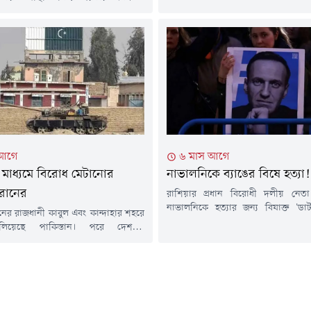
শনিবার পেট্রোবাংলার এক বিজ্ঞপ্তিতে এ
ক্ষেপ নেবে বলে জানিয়েছেন প্রধানমন্ত্রীর
হয়েছে। বিজ্ঞপ্তিতে বলা হয়, বাখর
্রচার উপদেষ্টা জাহেদ উর রহমান।মঙ্গলবার
ডিস্ট্রিবিউশন কোম্পানি লিমিটেড
ই) সচিবালয়ে সরকারের সাম্প্রতিক
এলাকায় পর্যায়ক্রমে এ রক্ষণাবেক্ষণ ক
র তথ্য জানাতে আয়োজিত নিয়মিত সংবাদ
হবে। এ কারণে ২৮ জুলাই (মঙ্গলবার)...
ক প্রশ্নের জবাবে এ কথা জানান তিনি।
রে বিক্রি হওয়া বেশিরভাগ টুথপেস্টেই
টিকের উপস্থিতি...
 আগে
৬ মাস আগে
মাধ্যমে বিরোধ মেটানোর
নাভালনিকে ব্যাঙের বিষে হত্যা!
রানের
রাশিয়ার প্রধান বিরোধী দলীয় নেতা 
নাভালনিকে হত্যার জন্য বিষাক্ত 'ডার্
নের রাজধানী কাবুল এবং কান্দাহার শহরে
প্রজাতির বিষাক্ত ব্যাঙ) থেকে তৈরি
লিয়েছে পাকিস্তান। পরে দেশটির
প্রাণঘাতী টক্সিন ব্যবহার করা হয়েছে বল
ন্ত্রী খাজা মোহাম্মদ আসিফ আফগানিস্তানের
যুক্তরাজ্যের পররাষ্ট্র দপ্তর। সাইবে
্রকাশ্য যুদ্ধ' ঘোষণা করে সামাজিকমাধ্যম
কলোনিতে নাভালনির রহস্যজনক মৃত্যুর দ
স্ট দিয়েছেন। খবর আল জাজিরার।
হওয়ার প্রাক্কালে ব্রিটেন ও তার মিত্
 প্রধানমন্ত্রীর মুখপাত্র মোশাররফ জাইদি
চাঞ্চল্যকর তথ্য...
টে জানিয়েছেন, পাকিস্তানি বাহিনীর
 পর্যন্ত মোট ১৩৩ জন আফগান তালেবান