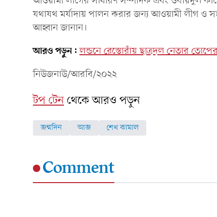
আওয়ামী লীগের সাধারণ সম্পাদক এবং ওবায়দুল কাদের শেখ
যথাযথ মর্যাদায় পালন করার জন্য আওয়ামী লীগ ও স
আহ্বান জানান।
আরও পড়ুন:
লন্ডনে রেস্তোরাঁয় ছাত্রদল নেতার তোপের
নিউজনাউ/আরবি/২০২২
টপ টেন
থেকে আরও পড়ুন
জন্মদিন
আজ
শেখ কামাল
Comment