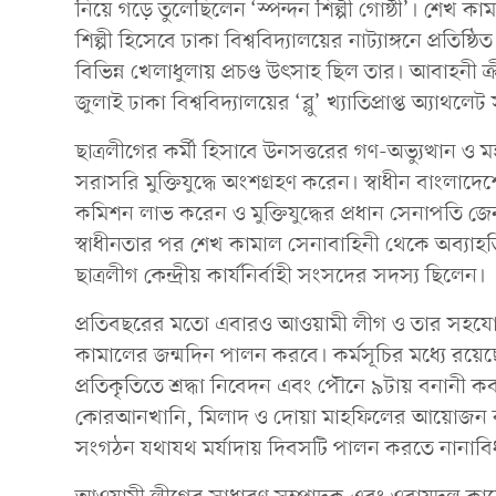
নিয়ে গড়ে তুলেছিলেন ‘স্পন্দন শিল্পী গোষ্ঠী’। শেখ ক
শিল্পী হিসেবে ঢাকা বিশ্ববিদ্যালয়ের নাট্যাঙ্গনে প্রত
বিভিন্ন খেলাধুলায় প্রচণ্ড উৎসাহ ছিল তার। আবাহনী ক্
জুলাই ঢাকা বিশ্ববিদ্যালয়ের ‘ব্লু’ খ্যাতিপ্রাপ্ত অ্যাথল
ছাত্রলীগের কর্মী হিসাবে উনসত্তরের গণ-অভ্যুত্থান ও 
সরাসরি মুক্তিযুদ্ধে অংশগ্রহণ করেন। স্বাধীন বাংলাদেশের
কমিশন লাভ করেন ও মুক্তিযুদ্ধের প্রধান সেনাপতি 
স্বাধীনতার পর শেখ কামাল সেনাবাহিনী থেকে অব্যা
ছাত্রলীগ কেন্দ্রীয় কার্যনির্বাহী সংসদের সদস্য ছিলেন।
প্রতিবছরের মতো এবারও আওয়ামী লীগ ও তার সহযোগী 
কামালের জন্মদিন পালন করবে। কর্মসূচির মধ্যে রয়েছ
প্রতিকৃতিতে শ্রদ্ধা নিবেদন এবং পৌনে ৯টায় বনানী কব
কোরআনখানি, মিলাদ ও দোয়া মাহফিলের আয়োজন করা হ
সংগঠন যথাযথ মর্যাদায় দিবসটি পালন করতে নানাবিধ