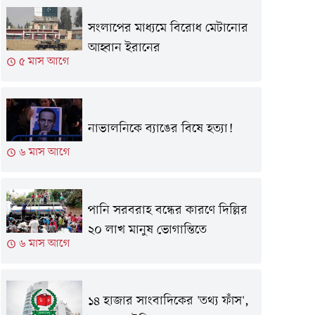
সংলাপের মাধ্যমে বিরোধ মেটানোর
আহ্বান ইরানের
৫ মাস আগে
নাভালনিকে ব্যাঙের বিষে হত্যা!
৬ মাস আগে
পানি সরবরাহ বন্ধের কারণে দিল্লির
২০ লাখ মানুষ ভোগান্তিতে
৬ মাস আগে
১৪ হাজার সাংবাদিকের 'তথ্য ফাঁস',