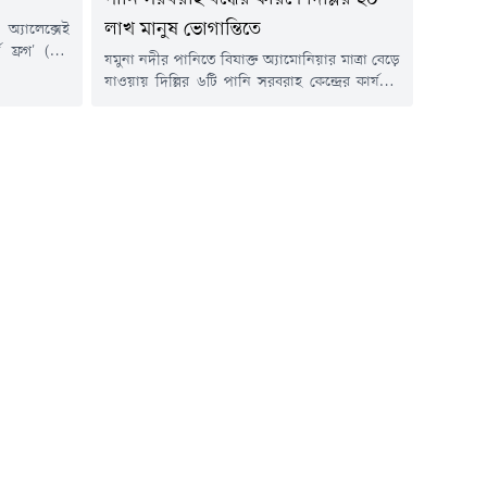
লাখ মানুষ ভোগান্তিতে
অ্যালেক্সেই
ট ফ্রগ' (এক
যমুনা নদীর পানিতে বিষাক্ত অ্যামোনিয়ার মাত্রা বেড়ে
 একটি বিশেষ
যাওয়ায় দিল্লির ৬টি পানি সরবরাহ কেন্দ্রের কার্যক্রম
ে দাবি করেছে
বন্ধ রয়েছে। এতে সুপেয় পানির সংকটে দিল্লির ৪৩
রিয়ার পেনাল
এলাকার ২০ লাখ বাসিন্দা। অনেক স্থানে পানি পাওয়া
ুই বছর পূর্ণ
গেলেও সেগুলো থেকে ছড়াচ্ছে দুর্গন্ধ। বাসিন্দারা
র দেশগুলো এই
জানায়, পানি সংকটে ব্যাহত হচ্ছে তাদের স্বাভাবিক
কার্যক্রম। এছাড়া, সরকার সমস্যাটি সমাধানে কার্যকর
উদ্যোগ...