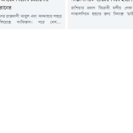
রানের
রাশিয়ার প্রধান বিরোধী দলীয় নেতা 
নাভালনিকে হত্যার জন্য বিষাক্ত 'ডার্
নের রাজধানী কাবুল এবং কান্দাহার শহরে
প্রজাতির বিষাক্ত ব্যাঙ) থেকে তৈরি
লিয়েছে পাকিস্তান। পরে দেশটির
প্রাণঘাতী টক্সিন ব্যবহার করা হয়েছে বল
ন্ত্রী খাজা মোহাম্মদ আসিফ আফগানিস্তানের
যুক্তরাজ্যের পররাষ্ট্র দপ্তর। সাইবে
্রকাশ্য যুদ্ধ' ঘোষণা করে সামাজিকমাধ্যম
কলোনিতে নাভালনির রহস্যজনক মৃত্যুর দ
স্ট দিয়েছেন। খবর আল জাজিরার।
হওয়ার প্রাক্কালে ব্রিটেন ও তার মিত্
 প্রধানমন্ত্রীর মুখপাত্র মোশাররফ জাইদি
চাঞ্চল্যকর তথ্য...
টে জানিয়েছেন, পাকিস্তানি বাহিনীর
 পর্যন্ত মোট ১৩৩ জন আফগান তালেবান
ে এবং ২০০ জনের...