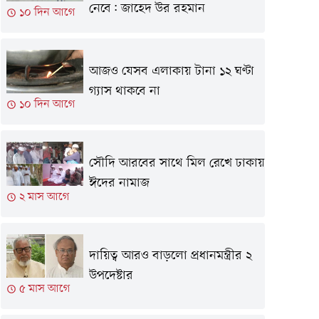
নেবে: জাহেদ উর রহমান
১০ দিন আগে
আজও যেসব এলাকায় টানা ১২ ঘণ্টা
গ্যাস থাকবে না
১০ দিন আগে
সৌদি আরবের সাথে মিল রেখে ঢাকায়
ঈদের নামাজ
২ মাস আগে
দায়িত্ব আরও বাড়লো প্রধানমন্ত্রীর ২
উপদেষ্টার
৫ মাস আগে