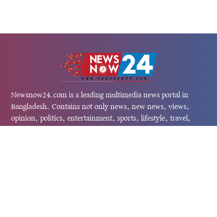
Newsnow24.com is a leading multimedia news portal in
Bangladesh. Contains not only news, new news, views,
opinion, politics, entertainment, sports, lifestyle, travel,
health, and others. We are committed to focusing on
Probash news all around the world with visuals.
তথ্য অধিদফতরের নিবন্ধন নম্বর :১৩৫