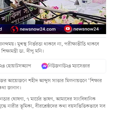
 আনন্দময়। মুখস্থ নির্ভরতা থাকবে না, পরীক্ষাভীতি থাকবে
ক্ষামন্ত্রী ডা. দীপু মনি।
২৪ হোয়াটসঅ্যাপ
নিউজনাউ২৪ ম্যাসেঞ্জার
জের আয়োজনে শহীদ আব্দুস সাত্তার মিলনায়তনে ‘শিক্ষার
 কথা জানান।
াধীনতার ঘোষণা, ৭ মার্চের ভাষণ, আমাদের সাংবিধানিক
যুদ্ধে নারীর ভূমিকা, বীরশ্রেষ্ঠদের কথা বয়সভিত্তিকভাবে সব