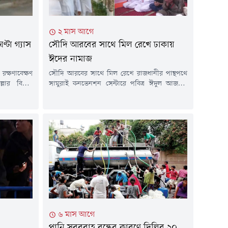
২ মাস আগে
টা গ্যাস
সৌদি আরবের সাথে মিল রেখে ঢাকায়
ঈদের নামাজ
ক্ষণাবেক্ষণ
সৌদি আরবের সাথে মিল রেখে রাজধানীর পান্থপথে
ার বিভিন্ন
সামুরাই কনভেনশন সেন্টারে পবিত্র ঈদুল আজহার
্ধ থাকবে। গত
নামাজ আদায় করেছেন মুসল্লিরা।আজ বুধবার সকাল
 তথ্য জানানো
সাড়ে ৭টায় 'মুসলিম উম্মাহ বাংলাদেশ'-এর
াবাদ গ্যাস
আয়োজনে জামাতে আদায় করা হয় ঈদের নামাজ।
ের আওতাধীন
এতে অংশ নেন কয়েকশ মুসল্লি।সৌদি আরবের সাথে
াজ পরিচালিত
মিল রেখে রাজধানীর পান্থপথে সামুরাই কনভেনশন
সেন্টারে পবিত্র ঈদুল আজহার নামাজ অনুষ্ঠিত...
৬ মাস আগে
পানি সরবরাহ বন্ধের কারণে দিল্লির ২০