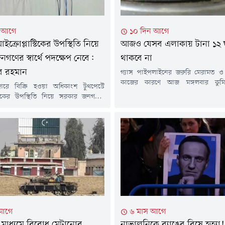
ন আগে
১০ দিন আগে
মাইক্রোপ্লাস্টিকের উপস্থিতি নিয়ে
আজও যেসব এলাকায় টানা ১২ ঘণ্
গণের স্বার্থে পদক্ষেপ নেবে:
থাকবে না
র রহমান
গ্যাস পাইপলাইনের জরুরি মেরামত ও র
কাজের কারণে আজ মঙ্গলবার কুমিল্ল
ারে বিক্রি হওয়া অধিকাংশ টুথপেস্টে
এলাকায় টানা ১২ ঘণ্টা গ্যাস সরবরাহ বন
াস্টিকের উপস্থিতি নিয়ে সরকার জনগণের
শনিবার পেট্রোবাংলার এক বিজ্ঞপ্তিতে এ
ক্ষেপ নেবে বলে জানিয়েছেন প্রধানমন্ত্রীর
হয়েছে। বিজ্ঞপ্তিতে বলা হয়, বাখর
্রচার উপদেষ্টা জাহেদ উর রহমান।মঙ্গলবার
ডিস্ট্রিবিউশন কোম্পানি লিমিটেড
ই) সচিবালয়ে সরকারের সাম্প্রতিক
এলাকায় পর্যায়ক্রমে এ রক্ষণাবেক্ষণ ক
র তথ্য জানাতে আয়োজিত নিয়মিত সংবাদ
হবে। এ কারণে ২৮ জুলাই (মঙ্গলবার)...
ক প্রশ্নের জবাবে এ কথা জানান তিনি।
রে বিক্রি হওয়া বেশিরভাগ টুথপেস্টেই
টিকের উপস্থিতি...
 আগে
৬ মাস আগে
মাধ্যমে বিরোধ মেটানোর
নাভালনিকে ব্যাঙের বিষে হত্যা!