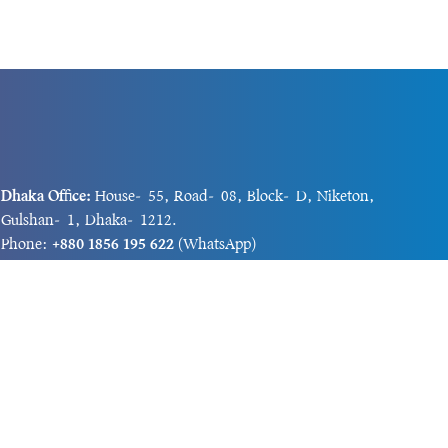
Dhaka Office:
House-55, Road-08, Block-D, Niketon,
Gulshan-1, Dhaka-1212.
Phone:
+880 1856 195 622
(WhatsApp)
Phone:
+880 1869 913 486
Chittagong office:
House-85/A, Road-7, 5th Floor,
O.R.Nizam Road R/A, 15 No. Bagmoniram,Panchlaish,
Chattogram 4000.
Phone:
+880 1850 414 847
Phone:
+880 1313 427 319
Email:
newsnow24official@gmail.com