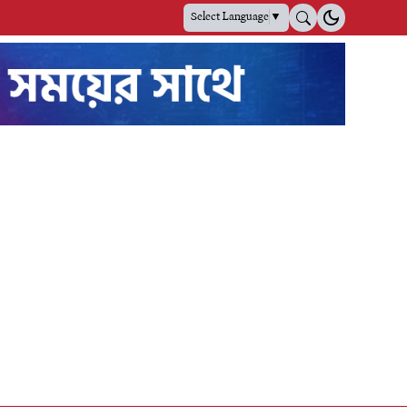
Select Language
▼