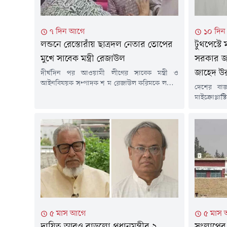
৭ দিন আগে
১০ দি
লন্ডনে রেস্তোরাঁয় ছাত্রদল নেতার তোপের
টুথপেস্টে 
মুখে সাবেক মন্ত্রী রেজাউল
সরকার জন
জাহেদ উ
দীর্ঘদিন পর আওয়ামী লীগের সাবেক মন্ত্রী ও
আইনবিষয়ক সম্পাদক শ ম রেজাউল করিমকে লন্ডনে
দেশের বাজ
প্রকাশ্যে দেখা গেছে। তিনি লন্ডনের একটি রেস্তোরাঁয়
মাইক্রোপ্ল
বসে ডাব খাচ্ছিলেন। তার পরনে ছিল হাফ হাতা শার্ট।
স্বার্থে পদ
লন্ডনে সাবেক ছাত্রদল নেতার তোপের মুখে পড়েন
তথ্য ও সম্প
রেজাউল করিম। এক ছাত্রদল নেতা তাকে উদ্দেশ করে
(২৮ জুলা
বলতে থাকেন, ১৭ বছর ধরে...
কর্মকাণ্ডে
সম্মেলনে এ
দেশের বাজা
মাইক্রোপ্লাস্
৫ মাস আগে
৫ মাস
দায়িত্ব আরও বাড়লো প্রধানমন্ত্রীর ২
সংলাপের 