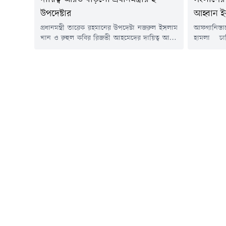
উপদেষ্টার
আহ্বান ই
প্রধানমন্ত্রী তারেক রহমানের উপদেষ্টা নজরুল ইসলাম
আফগানিস্তা
খান ও রুহুল কবির রিজভী আহমেদের দায়িত্ব আরও
হামলা চা
বাড়লো। এতদিন তারা প্রধানমন্ত্রীর রাজনৈতিক
প্রতিরক্ষাম
উপদেষ্টার দায়িত্বে ছিলেন। বুধবার (৪ মার্চ)
বিরুদ্ধে 'প
রাজনৈতিক উপদেষ্টার পাশাপাশি নজরুল ইসলাম
এক্সে পো
খানকে কৃষি মন্ত্রণালয় এবং রুহুল কবির রিজভীকে
পাকিস্তানের
শিল্প মন্ত্রণালয়ের উপদেষ্টা নিয়োগ দিয়ে প্রজ্ঞাপন
এক্স পোস্
জারি করেছে মন্ত্রিপরিষদ বিভাগ।প্রজ্ঞাপনে বলা হয়,
অভিযানে এ
মন্ত্রিপরিষদ...
নিহত হয়েছ