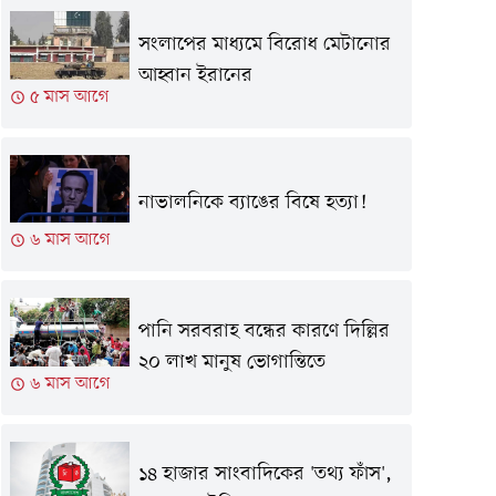
সংলাপের মাধ্যমে বিরোধ মেটানোর
আহ্বান ইরানের
৫ মাস আগে
নাভালনিকে ব্যাঙের বিষে হত্যা!
৬ মাস আগে
পানি সরবরাহ বন্ধের কারণে দিল্লির
২০ লাখ মানুষ ভোগান্তিতে
৬ মাস আগে
১৪ হাজার সাংবাদিকের 'তথ্য ফাঁস',