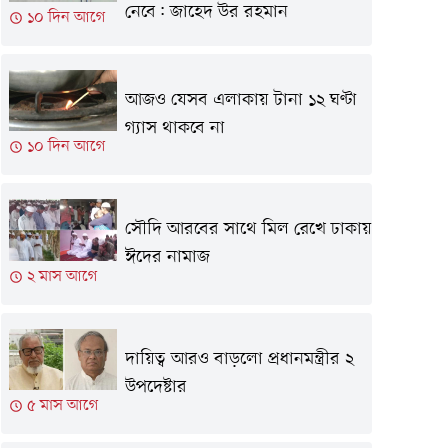
নেবে: জাহেদ উর রহমান
১০ দিন আগে
আজও যেসব এলাকায় টানা ১২ ঘণ্টা
গ্যাস থাকবে না
১০ দিন আগে
সৌদি আরবের সাথে মিল রেখে ঢাকায়
ঈদের নামাজ
২ মাস আগে
দায়িত্ব আরও বাড়লো প্রধানমন্ত্রীর ২
উপদেষ্টার
৫ মাস আগে