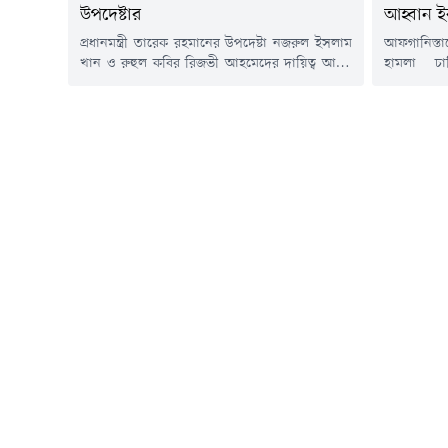
উপদেষ্টার
আহ্বান ই
প্রধানমন্ত্রী তারেক রহমানের উপদেষ্টা নজরুল ইসলাম
আফগানিস্তা
খান ও রুহুল কবির রিজভী আহমেদের দায়িত্ব আরও
হামলা চা
বাড়লো। এতদিন তারা প্রধানমন্ত্রীর রাজনৈতিক
প্রতিরক্ষাম
উপদেষ্টার দায়িত্বে ছিলেন। বুধবার (৪ মার্চ)
বিরুদ্ধে 'প
রাজনৈতিক উপদেষ্টার পাশাপাশি নজরুল ইসলাম
এক্সে পো
খানকে কৃষি মন্ত্রণালয় এবং রুহুল কবির রিজভীকে
পাকিস্তানের
শিল্প মন্ত্রণালয়ের উপদেষ্টা নিয়োগ দিয়ে প্রজ্ঞাপন
এক্স পোস্
জারি করেছে মন্ত্রিপরিষদ বিভাগ।প্রজ্ঞাপনে বলা হয়,
অভিযানে এ
মন্ত্রিপরিষদ...
নিহত হয়েছ