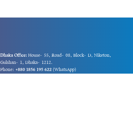
Dhaka Office:
House-55, Road-08, Block-D, Niketon,
Gulshan-1, Dhaka-1212.
Phone:
+880 1856 195 622
(WhatsApp)
Phone:
+880 1869 913 486
Chittagong office:
House-85/A, Road-7, 5th Floor,
O.R.Nizam Road R/A, 15 No. Bagmoniram,Panchlaish,
Chattogram 4000.
Phone:
+880 1850 414 847
Phone:
+880 1313 427 319
Email:
newsnow24official@gmail.com