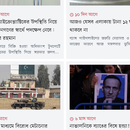
ন আগে
১০ দিন আগে
মাইক্রোপ্লাস্টিকের উপস্থিতি নিয়ে
আজও যেসব এলাকায় টানা ১২ ঘণ্
গণের স্বার্থে পদক্ষেপ নেবে:
থাকবে না
র রহমান
গ্যাস পাইপলাইনের জরুরি মেরামত ও র
কাজের কারণে আজ মঙ্গলবার কুমিল্ল
ারে বিক্রি হওয়া অধিকাংশ টুথপেস্টে
এলাকায় টানা ১২ ঘণ্টা গ্যাস সরবরাহ বন
াস্টিকের উপস্থিতি নিয়ে সরকার জনগণের
শনিবার পেট্রোবাংলার এক বিজ্ঞপ্তিতে এ
ক্ষেপ নেবে বলে জানিয়েছেন প্রধানমন্ত্রীর
হয়েছে। বিজ্ঞপ্তিতে বলা হয়, বাখর
্রচার উপদেষ্টা জাহেদ উর রহমান।মঙ্গলবার
ডিস্ট্রিবিউশন কোম্পানি লিমিটেড
ই) সচিবালয়ে সরকারের সাম্প্রতিক
এলাকায় পর্যায়ক্রমে এ রক্ষণাবেক্ষণ ক
র তথ্য জানাতে আয়োজিত নিয়মিত সংবাদ
হবে। এ কারণে ২৮ জুলাই (মঙ্গলবার)...
ক প্রশ্নের জবাবে এ কথা জানান তিনি।
রে বিক্রি হওয়া বেশিরভাগ টুথপেস্টেই
টিকের উপস্থিতি...
 আগে
৬ মাস আগে
মাধ্যমে বিরোধ মেটানোর
নাভালনিকে ব্যাঙের বিষে হত্যা!