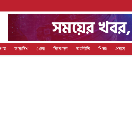
গ্রাম
সারাবিশ্ব
খেলা
বিনোদন
অর্থনীতি
শিক্ষা
প্রবাস