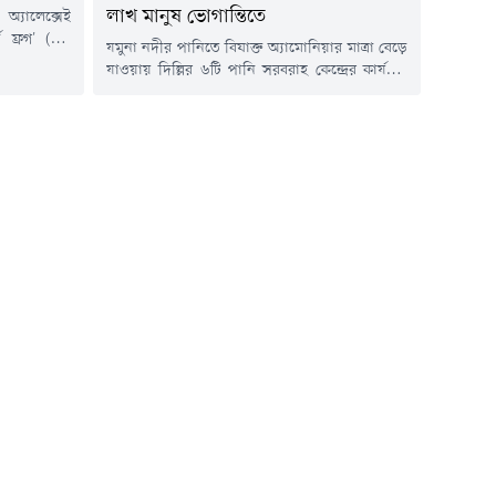
লাখ মানুষ ভোগান্তিতে
অ্যালেক্সেই
ট ফ্রগ' (এক
যমুনা নদীর পানিতে বিষাক্ত অ্যামোনিয়ার মাত্রা বেড়ে
 একটি বিশেষ
যাওয়ায় দিল্লির ৬টি পানি সরবরাহ কেন্দ্রের কার্যক্রম
ে দাবি করেছে
বন্ধ রয়েছে। এতে সুপেয় পানির সংকটে দিল্লির ৪৩
রিয়ার পেনাল
এলাকার ২০ লাখ বাসিন্দা। অনেক স্থানে পানি পাওয়া
ুই বছর পূর্ণ
গেলেও সেগুলো থেকে ছড়াচ্ছে দুর্গন্ধ। বাসিন্দারা
র দেশগুলো এই
জানায়, পানি সংকটে ব্যাহত হচ্ছে তাদের স্বাভাবিক
কার্যক্রম। এছাড়া, সরকার সমস্যাটি সমাধানে কার্যকর
উদ্যোগ...