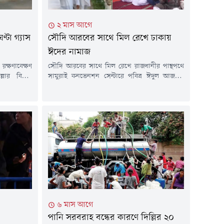
২ মাস আগে
টা গ্যাস
সৌদি আরবের সাথে মিল রেখে ঢাকায়
ঈদের নামাজ
ক্ষণাবেক্ষণ
সৌদি আরবের সাথে মিল রেখে রাজধানীর পান্থপথে
ার বিভিন্ন
সামুরাই কনভেনশন সেন্টারে পবিত্র ঈদুল আজহার
্ধ থাকবে। গত
নামাজ আদায় করেছেন মুসল্লিরা।আজ বুধবার সকাল
 তথ্য জানানো
সাড়ে ৭টায় 'মুসলিম উম্মাহ বাংলাদেশ'-এর
াবাদ গ্যাস
আয়োজনে জামাতে আদায় করা হয় ঈদের নামাজ।
ের আওতাধীন
এতে অংশ নেন কয়েকশ মুসল্লি।সৌদি আরবের সাথে
াজ পরিচালিত
মিল রেখে রাজধানীর পান্থপথে সামুরাই কনভেনশন
সেন্টারে পবিত্র ঈদুল আজহার নামাজ অনুষ্ঠিত...
৬ মাস আগে
পানি সরবরাহ বন্ধের কারণে দিল্লির ২০