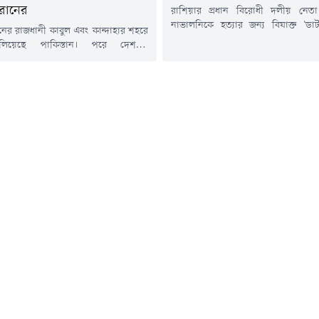
রানের
রাশিয়ার প্রধান বিরোধী দলীয় নেতা 
নাভালনিকে হত্যার জন্য বিষাক্ত 'ডার্
নের রাজধানী কাবুল এবং কান্দাহার শহরে
প্রজাতির বিষাক্ত ব্যাঙ) থেকে তৈরি
লিয়েছে পাকিস্তান। পরে দেশটির
প্রাণঘাতী টক্সিন ব্যবহার করা হয়েছে বল
ন্ত্রী খাজা মোহাম্মদ আসিফ আফগানিস্তানের
যুক্তরাজ্যের পররাষ্ট্র দপ্তর। সাইবে
্রকাশ্য যুদ্ধ' ঘোষণা করে সামাজিকমাধ্যম
কলোনিতে নাভালনির রহস্যজনক মৃত্যুর দ
স্ট দিয়েছেন। খবর আল জাজিরার।
হওয়ার প্রাক্কালে ব্রিটেন ও তার মিত্
 প্রধানমন্ত্রীর মুখপাত্র মোশাররফ জাইদি
চাঞ্চল্যকর তথ্য...
টে জানিয়েছেন, পাকিস্তানি বাহিনীর
 পর্যন্ত মোট ১৩৩ জন আফগান তালেবান
ে এবং ২০০ জনের...