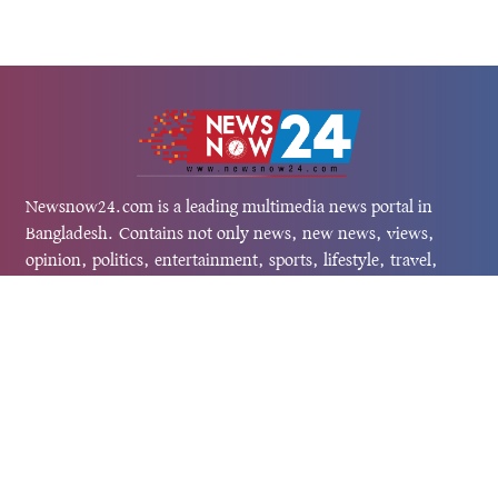
Newsnow24.com is a leading multimedia news portal in
Bangladesh. Contains not only news, new news, views,
opinion, politics, entertainment, sports, lifestyle, travel,
health, and others. We are committed to focusing on
Probash news all around the world with visuals.
তথ্য অধিদফতরের নিবন্ধন নম্বর :১৩৫