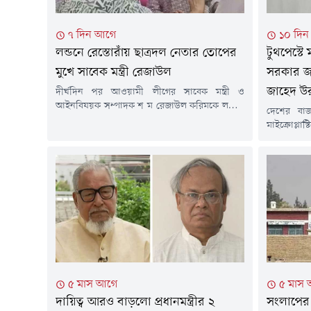
৭ দিন আগে
১০ দি
লন্ডনে রেস্তোরাঁয় ছাত্রদল নেতার তোপের
টুথপেস্টে 
মুখে সাবেক মন্ত্রী রেজাউল
সরকার জন
জাহেদ উ
দীর্ঘদিন পর আওয়ামী লীগের সাবেক মন্ত্রী ও
আইনবিষয়ক সম্পাদক শ ম রেজাউল করিমকে লন্ডনে
দেশের বাজ
প্রকাশ্যে দেখা গেছে। তিনি লন্ডনের একটি রেস্তোরাঁয়
মাইক্রোপ্ল
বসে ডাব খাচ্ছিলেন। তার পরনে ছিল হাফ হাতা শার্ট।
স্বার্থে পদ
লন্ডনে সাবেক ছাত্রদল নেতার তোপের মুখে পড়েন
তথ্য ও সম্প
রেজাউল করিম। এক ছাত্রদল নেতা তাকে উদ্দেশ করে
(২৮ জুলা
বলতে থাকেন, ১৭ বছর ধরে...
কর্মকাণ্ডে
সম্মেলনে এ
দেশের বাজা
মাইক্রোপ্লাস্
৫ মাস আগে
৫ মাস
দায়িত্ব আরও বাড়লো প্রধানমন্ত্রীর ২
সংলাপের 