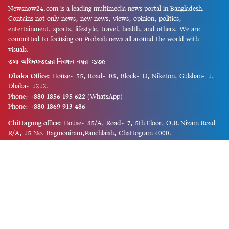
Newsnow24.com is a leading multimedia news portal in Bangladesh.
Contains not only news, new news, views, opinion, politics,
entertainment, sports, lifestyle, travel, health, and others. We are
committed to focusing on Probash news all around the world with
visuals.
তথ্য অধিদফতরের নিবন্ধন নম্বর :১৩৫
Dhaka Office:
House-55, Road-08, Block-D, Niketon, Gulshan-1,
Dhaka-1212.
Phone:
+880 1856 195 622
(WhatsApp)
Phone:
+880 1869 913 486
Chittagong office:
House-85/A, Road-7, 5th Floor, O.R.Nizam Road
R/A, 15 No. Bagmoniram,Panchlaish, Chattogram 4000.
Phone:
+880 1850 414 847
Phone:
+880 1313 427 319
Email:
newsnow24official@gmail.com
Design and Developed by
Md. Asif Iqbal
Privacy Policy
Contact Us