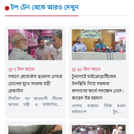
টপ টেন
থেকে আরও দেখুন
৭ দিন আগে
১০ দিন আগে
লন্ডনে রেস্তোরাঁয় ছাত্রদল নেতার
টুথপেস্টে মাইক্রোপ্লাস্টিকের
তোপের মুখে সাবেক মন্ত্রী
উপস্থিতি নিয়ে সরকার
রেজাউল
জনগণের স্বার্থে পদক্ষেপ নেবে:
জাহেদ উর রহমান
দীর্ঘদিন পর আওয়ামী লীগের
সাবেক মন্ত্রী ও আইনবিষয়ক
দেশের বাজারে বিক্রি হওয়া
সম্পাদক শ ম রেজাউল করিমকে
অধিকাংশ টুথপেস্টে
লন্ডনে প্রকাশ্যে দেখা গেছে। তিনি
মাইক্রোপ্লাস্টিকের উপস্থিতি নিয়ে
লন্ডনের একটি রেস্তোরাঁয় বসে ডাব
সরকার জনগণের স্বার্থে পদক্ষেপ
খাচ্ছিলেন। তার পরনে ছিল হাফ
নেবে বলে জানিয়েছেন প্রধানমন্ত্রীর