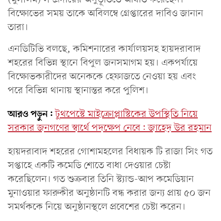
বিক্ষোভের সময় তাকে অবিলম্বে গ্রেপ্তারের দাবিও জানান
তারা।
এনডিটিভি বলছে, কমিশনারের কার্যালয়সহ হায়দরাবাদ
শহরের বিভিন্ন স্থানে বিপুল জনসমাগম হয়। একপর্যায়ে
বিক্ষোভকারীদের অনেককে হেফাজতে নেওয়া হয় এবং
পরে বিভিন্ন থানায় স্থানান্তর করে পুলিশ।
আরও পড়ুন:
টুথপেস্টে মাইক্রোপ্লাস্টিকের উপস্থিতি নিয়ে
সরকার জনগণের স্বার্থে পদক্ষেপ নেবে: জাহেদ উর রহমান
হায়দরাবাদ শহরের গোশামহলের বিধায়ক টি রাজা সিং গত
সপ্তাহে একটি কমেডি শোতে বাধা দেওয়ার চেষ্টা
করেছিলেন। গত শুক্রবার তিনি স্ট্যান্ড-আপ কমেডিয়ান
মুনাওয়ার ফারুকীর অনুষ্ঠানটি বন্ধ করার জন্য প্রায় ৫০ জন
সমর্থককে নিয়ে অনুষ্ঠানস্থলে প্রবেশের চেষ্টা করেন।