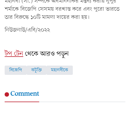
মহানবী (সা.) সম্পর্কে অবমাননাকর মন্তব্য করায় নুপুর
শর্মাকে বিজেপি সেসময় বরখাস্ত করে এবং পুরো ভারতে
তার বিরুদ্ধে ১০টি মামলা দায়ের করা হয়।
নিউজনাউ/এবি/২০২২
টপ টেন
থেকে আরও পড়ুন
বিজেপি
কটূক্তি
মহানবীকে
Comment