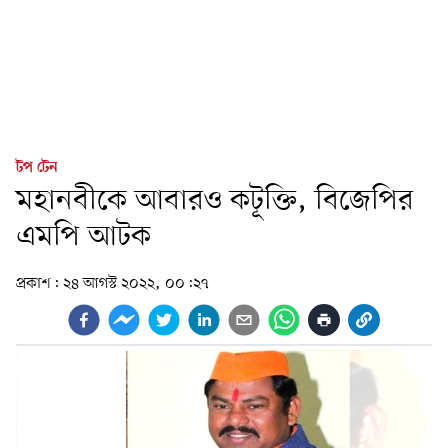
টপ টেন
মহানবীকে আবারও কটূক্তি, বিজেপির
এমপি আটক
প্রকাশ:
২৪ আগস্ট ২০২২, ০০:২৭