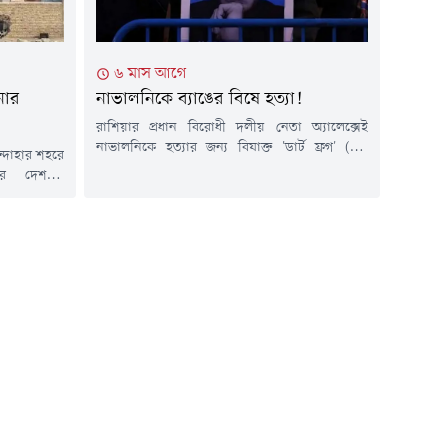
৬ মাস আগে
নোর
নাভালনিকে ব্যাঙের বিষে হত্যা!
রাশিয়ার প্রধান বিরোধী দলীয় নেতা অ্যালেক্সেই
নাভালনিকে হত্যার জন্য বিষাক্ত 'ডার্ট ফ্রগ' (এক
্দাহার শহরে
প্রজাতির বিষাক্ত ব্যাঙ) থেকে তৈরি একটি বিশেষ
রে দেশটির
প্রাণঘাতী টক্সিন ব্যবহার করা হয়েছে বলে দাবি করেছে
ফগানিস্তানের
যুক্তরাজ্যের পররাষ্ট্র দপ্তর। সাইবেরিয়ার পেনাল
ামাজিকমাধ্যম
কলোনিতে নাভালনির রহস্যজনক মৃত্যুর দুই বছর পূর্ণ
 জাজিরার।
হওয়ার প্রাক্কালে ব্রিটেন ও তার মিত্র দেশগুলো এই
োশাররফ জাইদি
চাঞ্চল্যকর তথ্য...
নি বাহিনীর
ান তালেবান