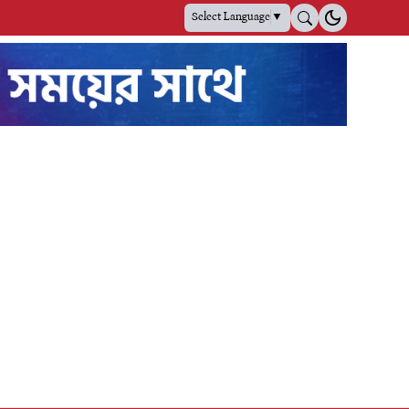
Select Language
▼