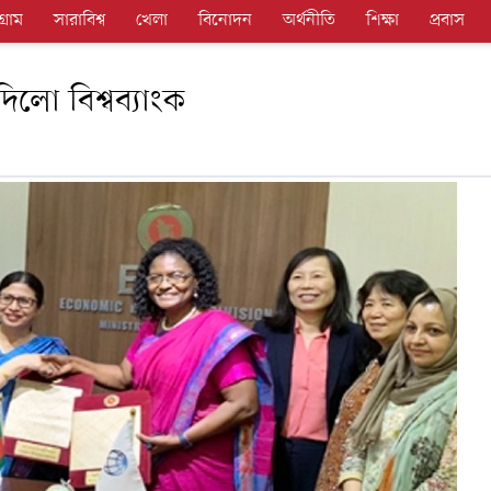
গ্রাম
সারাবিশ্ব
খেলা
বিনোদন
অর্থনীতি
শিক্ষা
প্রবাস
লো বিশ্বব্যাংক