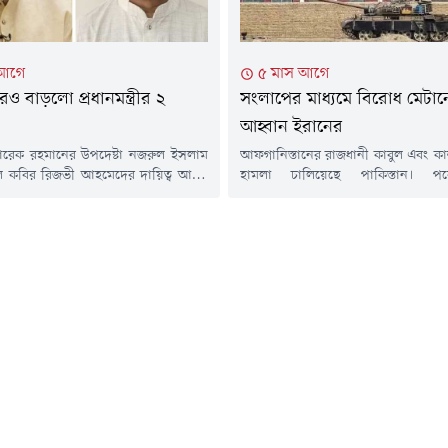
 আগে
৫ মাস আগে
আরও বাড়লো প্রধানমন্ত্রীর ২
সংলাপের মাধ্যমে বিরোধ মেটা
আহ্বান ইরানের
রী তারেক রহমানের উপদেষ্টা নজরুল ইসলাম
আফগানিস্তানের রাজধানী কাবুল এবং কান
ল কবির রিজভী আহমেদের দায়িত্ব আরও
হামলা চালিয়েছে পাকিস্তান। প
দিন তারা প্রধানমন্ত্রীর রাজনৈতিক
প্রতিরক্ষামন্ত্রী খাজা মোহাম্মদ আসিফ আ
দায়িত্বে ছিলেন। বুধবার (৪ মার্চ)
বিরুদ্ধে 'প্রকাশ্য যুদ্ধ' ঘোষণা করে স
উপদেষ্টার পাশাপাশি নজরুল ইসলাম
এক্সে পোস্ট দিয়েছেন। খবর আল
 মন্ত্রণালয় এবং রুহুল কবির রিজভীকে
পাকিস্তানের প্রধানমন্ত্রীর মুখপাত্র ম
ণালয়ের উপদেষ্টা নিয়োগ দিয়ে প্রজ্ঞাপন
এক্স পোস্টে জানিয়েছেন, পাকিস্তা
মন্ত্রিপরিষদ বিভাগ।প্রজ্ঞাপনে বলা হয়,
অভিযানে এ পর্যন্ত মোট ১৩৩ জন আফগ
..
নিহত হয়েছে এবং ২০০ জনের...