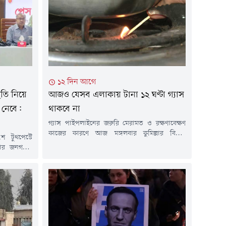
১২ দিন আগে
থিতি নিয়ে
আজও যেসব এলাকায় টানা ১২ ঘণ্টা গ্যাস
 নেবে:
থাকবে না
গ্যাস পাইপলাইনের জরুরি মেরামত ও রক্ষণাবেক্ষণ
কাজের কারণে আজ মঙ্গলবার কুমিল্লার বিভিন্ন
 টুথপেস্টে
এলাকায় টানা ১২ ঘণ্টা গ্যাস সরবরাহ বন্ধ থাকবে। গত
রকার জনগণের
শনিবার পেট্রোবাংলার এক বিজ্ঞপ্তিতে এ তথ্য জানানো
রধানমন্ত্রীর
হয়েছে। বিজ্ঞপ্তিতে বলা হয়, বাখরাবাদ গ্যাস
মান।মঙ্গলবার
ডিস্ট্রিবিউশন কোম্পানি লিমিটেডের আওতাধীন
াম্প্রতিক
এলাকায় পর্যায়ক্রমে এ রক্ষণাবেক্ষণ কাজ পরিচালিত
িয়মিত সংবাদ
হবে। এ কারণে ২৮ জুলাই (মঙ্গলবার)...
জানান তিনি।
 টুথপেস্টেই