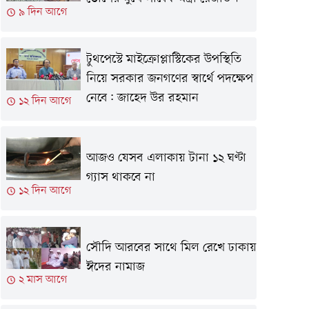
৯ দিন আগে
টুথপেস্টে মাইক্রোপ্লাস্টিকের উপস্থিতি
নিয়ে সরকার জনগণের স্বার্থে পদক্ষেপ
নেবে: জাহেদ উর রহমান
১২ দিন আগে
আজও যেসব এলাকায় টানা ১২ ঘণ্টা
গ্যাস থাকবে না
১২ দিন আগে
সৌদি আরবের সাথে মিল রেখে ঢাকায়
ঈদের নামাজ
২ মাস আগে