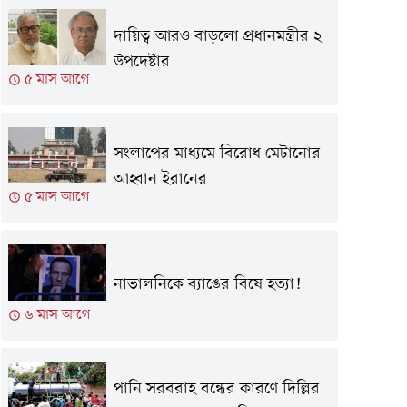
দায়িত্ব আরও বাড়লো প্রধানমন্ত্রীর ২
উপদেষ্টার
৫ মাস আগে
সংলাপের মাধ্যমে বিরোধ মেটানোর
আহ্বান ইরানের
৫ মাস আগে
নাভালনিকে ব্যাঙের বিষে হত্যা!
৬ মাস আগে
পানি সরবরাহ বন্ধের কারণে দিল্লির