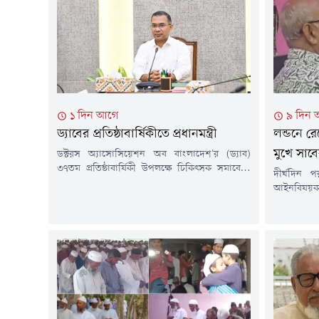
১ দিন আগে
৯ দিন
ড্যাবের প্রতিষ্ঠাবার্ষিকীতে প্রধানমন্ত্রী
লন্ডনে রে
মুখে সাবে
ডক্টরস অ্যাসোসিয়েশন অব বাংলাদেশ'র (ড্যাব)
৩৭তম প্রতিষ্ঠাবার্ষিকী উপলক্ষে চিকিৎসক সমাবেশে
দীর্ঘদিন 
যোগ দিয়েছেন প্রধানমন্ত্রী তারেক রহমান। শনিবার (৮
আইনবিষয়ক 
আগস্ট) সকাল সাড়ে ৯ টা জাতীয় সংসদের এলডি
প্রকাশ্যে দ
হলে আয়োজিত অনুষ্ঠানে যোগ দেন তিনি। ড্যাবের
বসে ডাব খাচ
৩৭তম প্রতিষ্ঠাবার্ষিকী উপলক্ষে এ চিকিৎসক সমাবেশে
লন্ডনে সা
অন্যান্যের মধ্যে বিএনপির মহাসচিব মির্জা ফখরুল
রেজাউল করি
ইসলাম আলমগীর, প্রধানমন্ত্রীর সহধর্মিণী ডা.
বলতে থাকেন
জুবাইদা...