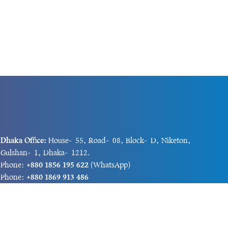
Dhaka Office:
House-55, Road-08, Block-D, Niketon,
Gulshan-1, Dhaka-1212.
Phone:
+880 1856 195 622
(WhatsApp)
Phone:
+880 1869 913 486
Chittagong office:
House-85/A, Road-7, 5th Floor,
O.R.Nizam Road R/A, 15 No. Bagmoniram,Panchlaish,
Chattogram 4000.