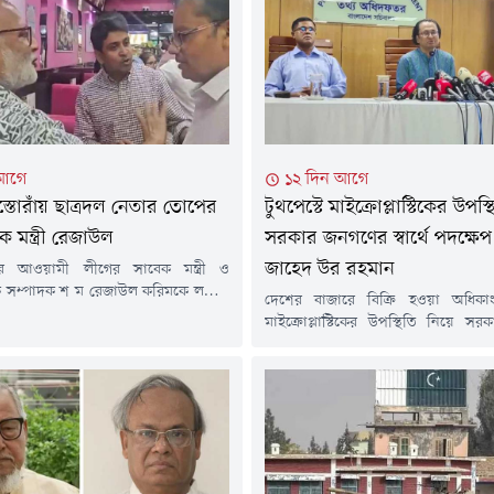
 আগে
১২ দিন আগে
স্তোরাঁয় ছাত্রদল নেতার তোপের
টুথপেস্টে মাইক্রোপ্লাস্টিকের উপস্
ক মন্ত্রী রেজাউল
সরকার জনগণের স্বার্থে পদক্ষেপ
জাহেদ উর রহমান
পর আওয়ামী লীগের সাবেক মন্ত্রী ও
সম্পাদক শ ম রেজাউল করিমকে লন্ডনে
দেশের বাজারে বিক্রি হওয়া অধিকাংশ
েখা গেছে। তিনি লন্ডনের একটি রেস্তোরাঁয়
মাইক্রোপ্লাস্টিকের উপস্থিতি নিয়ে স
্ছিলেন। তার পরনে ছিল হাফ হাতা শার্ট।
স্বার্থে পদক্ষেপ নেবে বলে জানিয়েছেন প্
বেক ছাত্রদল নেতার তোপের মুখে পড়েন
তথ্য ও সম্প্রচার উপদেষ্টা জাহেদ উর রহ
ম। এক ছাত্রদল নেতা তাকে উদ্দেশ করে
(২৮ জুলাই) সচিবালয়ে সরকারের স
, ১৭ বছর ধরে...
কর্মকাণ্ডের তথ্য জানাতে আয়োজিত ন
সম্মেলনে এক প্রশ্নের জবাবে এ কথা 
দেশের বাজারে বিক্রি হওয়া বেশিরভাগ
মাইক্রোপ্লাস্টিকের উপস্থিতি...