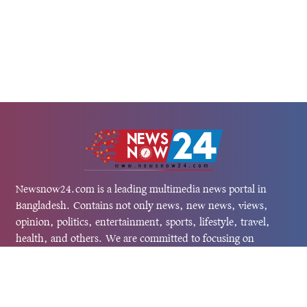
Newsnow24.com is a leading multimedia news portal in
Bangladesh. Contains not only news, new news, views,
opinion, politics, entertainment, sports, lifestyle, travel,
health, and others. We are committed to focusing on
Probash news all around the world with visuals.
তথ্য অধিদফতরের নিবন্ধন নম্বর :১৩৫