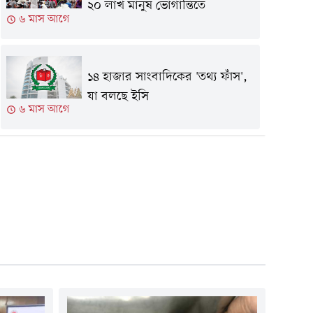
২০ লাখ মানুষ ভোগান্তিতে
৬ মাস আগে
১৪ হাজার সাংবাদিকের 'তথ্য ফাঁস',
যা বলছে ইসি
৬ মাস আগে