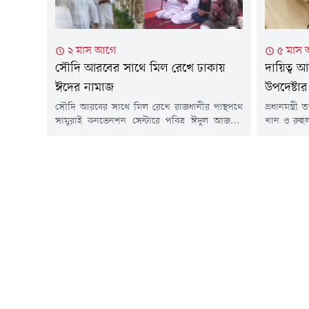
২ মাস আগে
৫ মাস
সৌদি আরবের সাথে মিল রেখে ঢাকায়
দায়িত্ব 
ঈদের নামাজ
উপদেষ্টার
সৌদি আরবের সাথে মিল রেখে রাজধানীর পান্থপথে
প্রধানমন্ত্
সামুরাই কনভেনশন সেন্টারে পবিত্র ঈদুল আজহার
খান ও রুহু
নামাজ আদায় করেছেন মুসল্লিরা।আজ বুধবার সকাল
বাড়লো। এত
সাড়ে ৭টায় 'মুসলিম উম্মাহ বাংলাদেশ'-এর
উপদেষ্টার 
আয়োজনে জামাতে আদায় করা হয় ঈদের নামাজ।
রাজনৈতিক 
এতে অংশ নেন কয়েকশ মুসল্লি।সৌদি আরবের সাথে
খানকে কৃষি
মিল রেখে রাজধানীর পান্থপথে সামুরাই কনভেনশন
শিল্প মন্ত্র
সেন্টারে পবিত্র ঈদুল আজহার নামাজ অনুষ্ঠিত...
জারি করেছে 
মন্ত্রিপরিষদ.