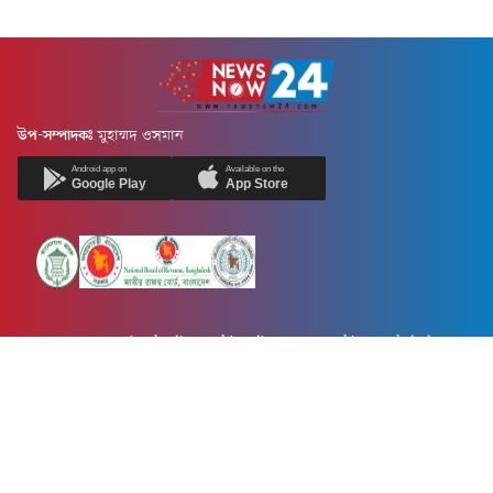
উপ-সম্পাদকঃ
মুহাম্মদ ওসমান
Android app on
Available on the
Google Play
App Store
Newsnow24.com is a leading multimedia news portal in Bangladesh.
Contains not only news, new news, views, opinion, politics,
entertainment, sports, lifestyle, travel, health, and others. We are
committed to focusing on Probash news all around the world with
visuals.
তথ্য অধিদফতরের নিবন্ধন নম্বর :১৩৫
Dhaka Office:
House-55, Road-08, Block-D, Niketon, Gulshan-1,