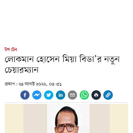
টপ টেন
লোকমান হোসেন মিয়া বিডা’র নতুন
চেয়ারম্যান
প্রকাশ:
২৪ আগস্ট ২০২২, ০৪:৫১