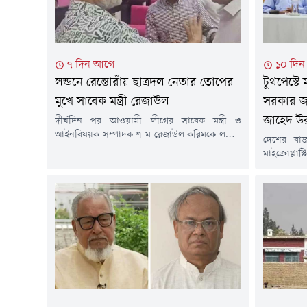
৭ দিন আগে
১০ দি
লন্ডনে রেস্তোরাঁয় ছাত্রদল নেতার তোপের
টুথপেস্টে 
মুখে সাবেক মন্ত্রী রেজাউল
সরকার জন
জাহেদ উ
দীর্ঘদিন পর আওয়ামী লীগের সাবেক মন্ত্রী ও
আইনবিষয়ক সম্পাদক শ ম রেজাউল করিমকে লন্ডনে
দেশের বাজ
প্রকাশ্যে দেখা গেছে। তিনি লন্ডনের একটি রেস্তোরাঁয়
মাইক্রোপ্ল
বসে ডাব খাচ্ছিলেন। তার পরনে ছিল হাফ হাতা শার্ট।
স্বার্থে পদ
লন্ডনে সাবেক ছাত্রদল নেতার তোপের মুখে পড়েন
তথ্য ও সম্প
রেজাউল করিম। এক ছাত্রদল নেতা তাকে উদ্দেশ করে
(২৮ জুলা
বলতে থাকেন, ১৭ বছর ধরে...
কর্মকাণ্ডে
সম্মেলনে এ
দেশের বাজা
মাইক্রোপ্লাস্