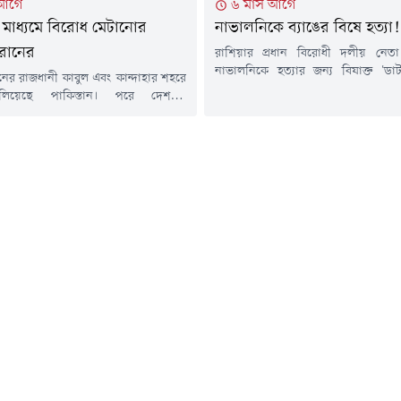
 আগে
৬ মাস আগে
মাধ্যমে বিরোধ মেটানোর
নাভালনিকে ব্যাঙের বিষে হত্যা!
রানের
রাশিয়ার প্রধান বিরোধী দলীয় নেতা 
নাভালনিকে হত্যার জন্য বিষাক্ত 'ডার্
নের রাজধানী কাবুল এবং কান্দাহার শহরে
প্রজাতির বিষাক্ত ব্যাঙ) থেকে তৈরি
লিয়েছে পাকিস্তান। পরে দেশটির
প্রাণঘাতী টক্সিন ব্যবহার করা হয়েছে বল
ন্ত্রী খাজা মোহাম্মদ আসিফ আফগানিস্তানের
যুক্তরাজ্যের পররাষ্ট্র দপ্তর। সাইবে
্রকাশ্য যুদ্ধ' ঘোষণা করে সামাজিকমাধ্যম
কলোনিতে নাভালনির রহস্যজনক মৃত্যুর দ
স্ট দিয়েছেন। খবর আল জাজিরার।
হওয়ার প্রাক্কালে ব্রিটেন ও তার মিত্
 প্রধানমন্ত্রীর মুখপাত্র মোশাররফ জাইদি
চাঞ্চল্যকর তথ্য...
টে জানিয়েছেন, পাকিস্তানি বাহিনীর
 পর্যন্ত মোট ১৩৩ জন আফগান তালেবান
ে এবং ২০০ জনের...