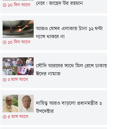
নেবে: জাহেদ উর রহমান
১০ দিন আগে
আজও যেসব এলাকায় টানা ১২ ঘণ্টা
গ্যাস থাকবে না
১০ দিন আগে
সৌদি আরবের সাথে মিল রেখে ঢাকায়
ঈদের নামাজ
২ মাস আগে
দায়িত্ব আরও বাড়লো প্রধানমন্ত্রীর ২
উপদেষ্টার
৫ মাস আগে