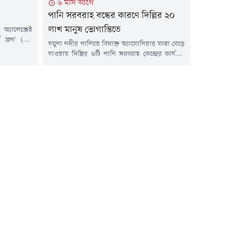
৬ মাস আগে
পানি সরবরাহ বন্ধের কারণে দিল্লির ২০
লাখ মানুষ ভোগান্তিতে
অ্যালেক্সেই
ট ফ্রগ' (এক
যমুনা নদীর পানিতে বিষাক্ত অ্যামোনিয়ার মাত্রা বেড়ে
 একটি বিশেষ
যাওয়ায় দিল্লির ৬টি পানি সরবরাহ কেন্দ্রের কার্যক্রম
ে দাবি করেছে
বন্ধ রয়েছে। এতে সুপেয় পানির সংকটে দিল্লির ৪৩
রিয়ার পেনাল
এলাকার ২০ লাখ বাসিন্দা। অনেক স্থানে পানি পাওয়া
ুই বছর পূর্ণ
গেলেও সেগুলো থেকে ছড়াচ্ছে দুর্গন্ধ। বাসিন্দারা
র দেশগুলো এই
জানায়, পানি সংকটে ব্যাহত হচ্ছে তাদের স্বাভাবিক
কার্যক্রম। এছাড়া, সরকার সমস্যাটি সমাধানে কার্যকর
উদ্যোগ...