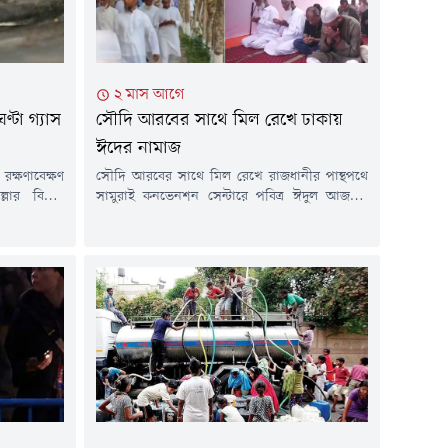
২ মাস আগে
টা গ্যাস
সৌদি আরবের সাথে মিল রেখে ঢাকায়
ঈদের নামাজ
ক্ষণাবেক্ষণ
সৌদি আরবের সাথে মিল রেখে রাজধানীর পান্থপথে
ার বিভিন্ন
সামুরাই কনভেনশন সেন্টারে পবিত্র ঈদুল আজহার
্ধ থাকবে। গত
নামাজ আদায় করেছেন মুসল্লিরা।আজ বুধবার সকাল
 তথ্য জানানো
সাড়ে ৭টায় 'মুসলিম উম্মাহ বাংলাদেশ'-এর
াবাদ গ্যাস
আয়োজনে জামাতে আদায় করা হয় ঈদের নামাজ।
ের আওতাধীন
এতে অংশ নেন কয়েকশ মুসল্লি।সৌদি আরবের সাথে
াজ পরিচালিত
মিল রেখে রাজধানীর পান্থপথে সামুরাই কনভেনশন
সেন্টারে পবিত্র ঈদুল আজহার নামাজ অনুষ্ঠিত...