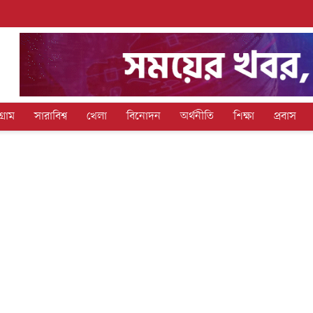
গ্রাম
সারাবিশ্ব
খেলা
বিনোদন
অর্থনীতি
শিক্ষা
প্রবাস