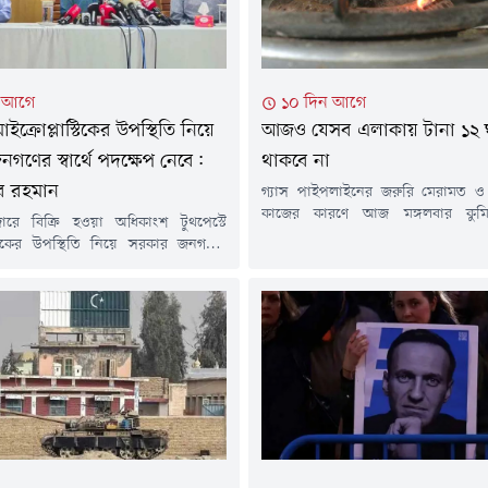
ন আগে
১০ দিন আগে
মাইক্রোপ্লাস্টিকের উপস্থিতি নিয়ে
আজও যেসব এলাকায় টানা ১২ ঘণ্
গণের স্বার্থে পদক্ষেপ নেবে:
থাকবে না
র রহমান
গ্যাস পাইপলাইনের জরুরি মেরামত ও র
কাজের কারণে আজ মঙ্গলবার কুমিল্ল
ারে বিক্রি হওয়া অধিকাংশ টুথপেস্টে
এলাকায় টানা ১২ ঘণ্টা গ্যাস সরবরাহ বন
াস্টিকের উপস্থিতি নিয়ে সরকার জনগণের
শনিবার পেট্রোবাংলার এক বিজ্ঞপ্তিতে এ
ক্ষেপ নেবে বলে জানিয়েছেন প্রধানমন্ত্রীর
হয়েছে। বিজ্ঞপ্তিতে বলা হয়, বাখর
্রচার উপদেষ্টা জাহেদ উর রহমান।মঙ্গলবার
ডিস্ট্রিবিউশন কোম্পানি লিমিটেড
ই) সচিবালয়ে সরকারের সাম্প্রতিক
এলাকায় পর্যায়ক্রমে এ রক্ষণাবেক্ষণ ক
র তথ্য জানাতে আয়োজিত নিয়মিত সংবাদ
হবে। এ কারণে ২৮ জুলাই (মঙ্গলবার)...
ক প্রশ্নের জবাবে এ কথা জানান তিনি।
রে বিক্রি হওয়া বেশিরভাগ টুথপেস্টেই
টিকের উপস্থিতি...