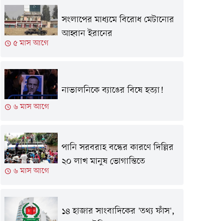
সংলাপের মাধ্যমে বিরোধ মেটানোর
আহ্বান ইরানের
৫ মাস আগে
নাভালনিকে ব্যাঙের বিষে হত্যা!
৬ মাস আগে
পানি সরবরাহ বন্ধের কারণে দিল্লির
২০ লাখ মানুষ ভোগান্তিতে
৬ মাস আগে
১৪ হাজার সাংবাদিকের 'তথ্য ফাঁস',