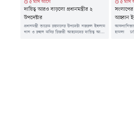
৫ মাস আগে
৫ মাস
দায়িত্ব আরও বাড়লো প্রধানমন্ত্রীর ২
সংলাপের 
উপদেষ্টার
আহ্বান ই
প্রধানমন্ত্রী তারেক রহমানের উপদেষ্টা নজরুল ইসলাম
আফগানিস্তা
খান ও রুহুল কবির রিজভী আহমেদের দায়িত্ব আরও
হামলা চা
বাড়লো। এতদিন তারা প্রধানমন্ত্রীর রাজনৈতিক
প্রতিরক্ষাম
উপদেষ্টার দায়িত্বে ছিলেন। বুধবার (৪ মার্চ)
বিরুদ্ধে 'প
রাজনৈতিক উপদেষ্টার পাশাপাশি নজরুল ইসলাম
এক্সে পো
খানকে কৃষি মন্ত্রণালয় এবং রুহুল কবির রিজভীকে
পাকিস্তানের
শিল্প মন্ত্রণালয়ের উপদেষ্টা নিয়োগ দিয়ে প্রজ্ঞাপন
এক্স পোস্
জারি করেছে মন্ত্রিপরিষদ বিভাগ।প্রজ্ঞাপনে বলা হয়,
অভিযানে এ
মন্ত্রিপরিষদ...
নিহত হয়েছ