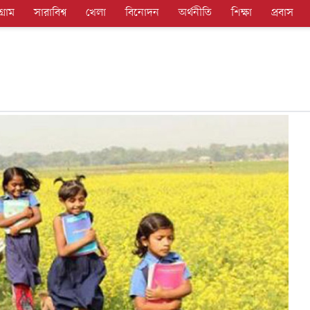
গ্রাম
সারাবিশ্ব
খেলা
বিনোদন
অর্থনীতি
শিক্ষা
প্রবাস