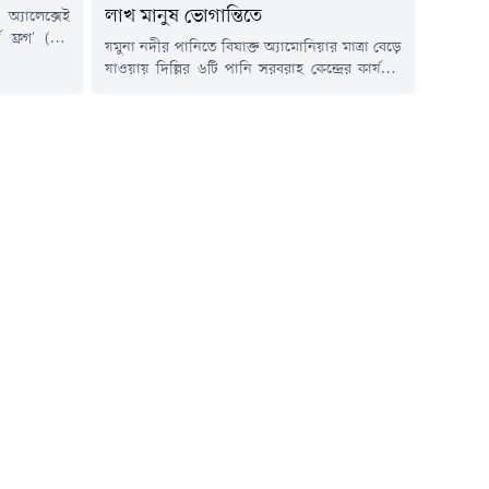
লাখ মানুষ ভোগান্তিতে
অ্যালেক্সেই
ট ফ্রগ' (এক
যমুনা নদীর পানিতে বিষাক্ত অ্যামোনিয়ার মাত্রা বেড়ে
 একটি বিশেষ
যাওয়ায় দিল্লির ৬টি পানি সরবরাহ কেন্দ্রের কার্যক্রম
ে দাবি করেছে
বন্ধ রয়েছে। এতে সুপেয় পানির সংকটে দিল্লির ৪৩
রিয়ার পেনাল
এলাকার ২০ লাখ বাসিন্দা। অনেক স্থানে পানি পাওয়া
ুই বছর পূর্ণ
গেলেও সেগুলো থেকে ছড়াচ্ছে দুর্গন্ধ। বাসিন্দারা
র দেশগুলো এই
জানায়, পানি সংকটে ব্যাহত হচ্ছে তাদের স্বাভাবিক
কার্যক্রম। এছাড়া, সরকার সমস্যাটি সমাধানে কার্যকর
উদ্যোগ...