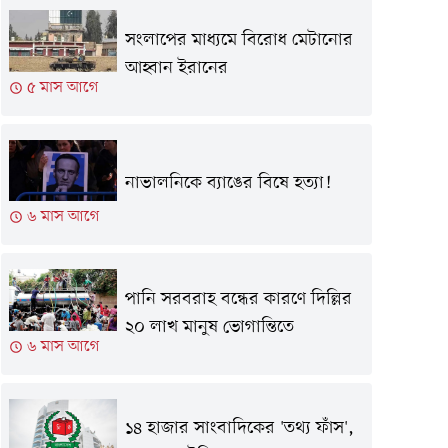
সংলাপের মাধ্যমে বিরোধ মেটানোর
আহ্বান ইরানের
৫ মাস আগে
নাভালনিকে ব্যাঙের বিষে হত্যা!
৬ মাস আগে
পানি সরবরাহ বন্ধের কারণে দিল্লির
২০ লাখ মানুষ ভোগান্তিতে
৬ মাস আগে
১৪ হাজার সাংবাদিকের 'তথ্য ফাঁস',