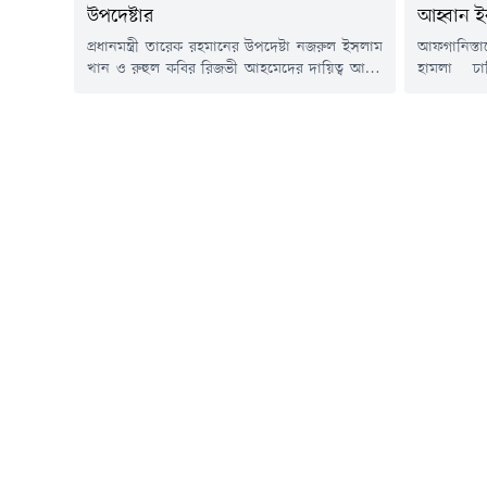
উপদেষ্টার
আহ্বান ই
প্রধানমন্ত্রী তারেক রহমানের উপদেষ্টা নজরুল ইসলাম
আফগানিস্তা
খান ও রুহুল কবির রিজভী আহমেদের দায়িত্ব আরও
হামলা চা
বাড়লো। এতদিন তারা প্রধানমন্ত্রীর রাজনৈতিক
প্রতিরক্ষাম
উপদেষ্টার দায়িত্বে ছিলেন। বুধবার (৪ মার্চ)
বিরুদ্ধে 'প
রাজনৈতিক উপদেষ্টার পাশাপাশি নজরুল ইসলাম
এক্সে পো
খানকে কৃষি মন্ত্রণালয় এবং রুহুল কবির রিজভীকে
পাকিস্তানের
শিল্প মন্ত্রণালয়ের উপদেষ্টা নিয়োগ দিয়ে প্রজ্ঞাপন
এক্স পোস্
জারি করেছে মন্ত্রিপরিষদ বিভাগ।প্রজ্ঞাপনে বলা হয়,
অভিযানে এ
মন্ত্রিপরিষদ...
নিহত হয়েছ