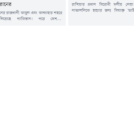
রানের
রাশিয়ার প্রধান বিরোধী দলীয় নেতা 
নাভালনিকে হত্যার জন্য বিষাক্ত 'ডার্
নের রাজধানী কাবুল এবং কান্দাহার শহরে
প্রজাতির বিষাক্ত ব্যাঙ) থেকে তৈরি
লিয়েছে পাকিস্তান। পরে দেশটির
প্রাণঘাতী টক্সিন ব্যবহার করা হয়েছে বল
ন্ত্রী খাজা মোহাম্মদ আসিফ আফগানিস্তানের
যুক্তরাজ্যের পররাষ্ট্র দপ্তর। সাইবে
্রকাশ্য যুদ্ধ' ঘোষণা করে সামাজিকমাধ্যম
কলোনিতে নাভালনির রহস্যজনক মৃত্যুর দ
স্ট দিয়েছেন। খবর আল জাজিরার।
হওয়ার প্রাক্কালে ব্রিটেন ও তার মিত্
 প্রধানমন্ত্রীর মুখপাত্র মোশাররফ জাইদি
চাঞ্চল্যকর তথ্য...
টে জানিয়েছেন, পাকিস্তানি বাহিনীর
 পর্যন্ত মোট ১৩৩ জন আফগান তালেবান
ে এবং ২০০ জনের...