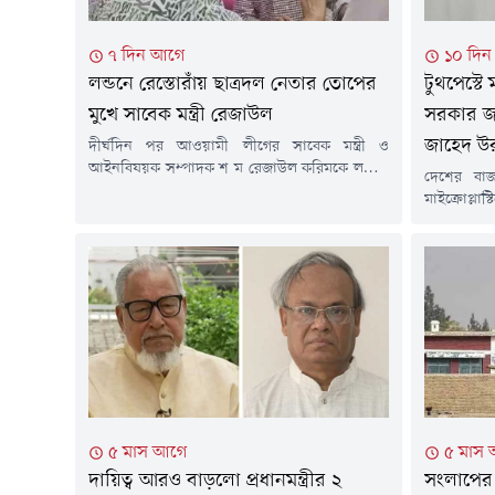
৭ দিন আগে
১০ দি
লন্ডনে রেস্তোরাঁয় ছাত্রদল নেতার তোপের
টুথপেস্টে 
মুখে সাবেক মন্ত্রী রেজাউল
সরকার জন
জাহেদ উ
দীর্ঘদিন পর আওয়ামী লীগের সাবেক মন্ত্রী ও
আইনবিষয়ক সম্পাদক শ ম রেজাউল করিমকে লন্ডনে
দেশের বাজ
প্রকাশ্যে দেখা গেছে। তিনি লন্ডনের একটি রেস্তোরাঁয়
মাইক্রোপ্ল
বসে ডাব খাচ্ছিলেন। তার পরনে ছিল হাফ হাতা শার্ট।
স্বার্থে পদ
লন্ডনে সাবেক ছাত্রদল নেতার তোপের মুখে পড়েন
তথ্য ও সম্প
রেজাউল করিম। এক ছাত্রদল নেতা তাকে উদ্দেশ করে
(২৮ জুলা
বলতে থাকেন, ১৭ বছর ধরে...
কর্মকাণ্ডে
সম্মেলনে এ
দেশের বাজা
মাইক্রোপ্লাস্
৫ মাস আগে
৫ মাস
দায়িত্ব আরও বাড়লো প্রধানমন্ত্রীর ২
সংলাপের 