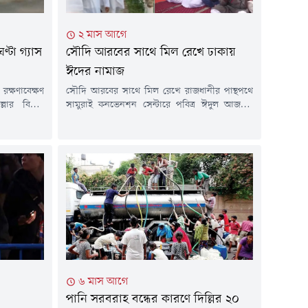
২ মাস আগে
টা গ্যাস
সৌদি আরবের সাথে মিল রেখে ঢাকায়
ঈদের নামাজ
ক্ষণাবেক্ষণ
সৌদি আরবের সাথে মিল রেখে রাজধানীর পান্থপথে
ার বিভিন্ন
সামুরাই কনভেনশন সেন্টারে পবিত্র ঈদুল আজহার
্ধ থাকবে। গত
নামাজ আদায় করেছেন মুসল্লিরা।আজ বুধবার সকাল
 তথ্য জানানো
সাড়ে ৭টায় 'মুসলিম উম্মাহ বাংলাদেশ'-এর
াবাদ গ্যাস
আয়োজনে জামাতে আদায় করা হয় ঈদের নামাজ।
ের আওতাধীন
এতে অংশ নেন কয়েকশ মুসল্লি।সৌদি আরবের সাথে
াজ পরিচালিত
মিল রেখে রাজধানীর পান্থপথে সামুরাই কনভেনশন
সেন্টারে পবিত্র ঈদুল আজহার নামাজ অনুষ্ঠিত...
৬ মাস আগে
পানি সরবরাহ বন্ধের কারণে দিল্লির ২০