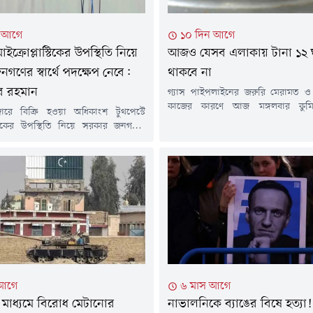
ন আগে
১০ দিন আগে
মাইক্রোপ্লাস্টিকের উপস্থিতি নিয়ে
আজও যেসব এলাকায় টানা ১২ ঘণ্
গণের স্বার্থে পদক্ষেপ নেবে:
থাকবে না
র রহমান
গ্যাস পাইপলাইনের জরুরি মেরামত ও র
কাজের কারণে আজ মঙ্গলবার কুমিল্ল
ারে বিক্রি হওয়া অধিকাংশ টুথপেস্টে
এলাকায় টানা ১২ ঘণ্টা গ্যাস সরবরাহ বন
াস্টিকের উপস্থিতি নিয়ে সরকার জনগণের
শনিবার পেট্রোবাংলার এক বিজ্ঞপ্তিতে এ
ক্ষেপ নেবে বলে জানিয়েছেন প্রধানমন্ত্রীর
হয়েছে। বিজ্ঞপ্তিতে বলা হয়, বাখর
্রচার উপদেষ্টা জাহেদ উর রহমান।মঙ্গলবার
ডিস্ট্রিবিউশন কোম্পানি লিমিটেড
ই) সচিবালয়ে সরকারের সাম্প্রতিক
এলাকায় পর্যায়ক্রমে এ রক্ষণাবেক্ষণ ক
র তথ্য জানাতে আয়োজিত নিয়মিত সংবাদ
হবে। এ কারণে ২৮ জুলাই (মঙ্গলবার)...
ক প্রশ্নের জবাবে এ কথা জানান তিনি।
রে বিক্রি হওয়া বেশিরভাগ টুথপেস্টেই
টিকের উপস্থিতি...
 আগে
৬ মাস আগে
মাধ্যমে বিরোধ মেটানোর
নাভালনিকে ব্যাঙের বিষে হত্যা!