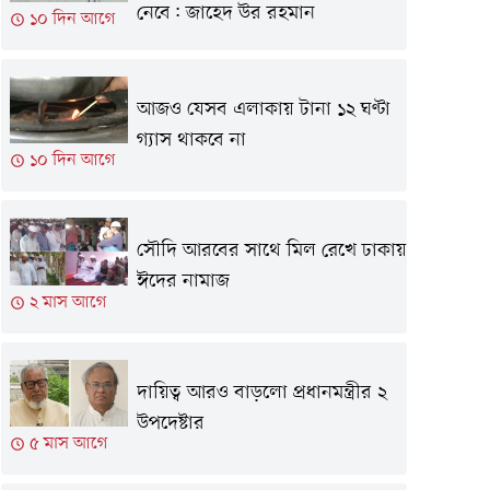
নেবে: জাহেদ উর রহমান
১০ দিন আগে
আজও যেসব এলাকায় টানা ১২ ঘণ্টা
গ্যাস থাকবে না
১০ দিন আগে
সৌদি আরবের সাথে মিল রেখে ঢাকায়
ঈদের নামাজ
২ মাস আগে
দায়িত্ব আরও বাড়লো প্রধানমন্ত্রীর ২
উপদেষ্টার
৫ মাস আগে