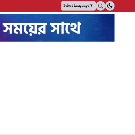
Select Language
▼