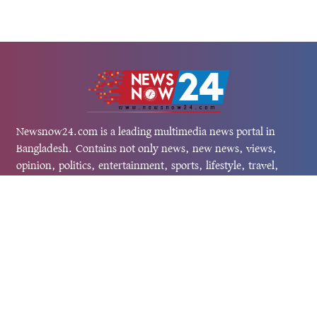
Newsnow24.com is a leading multimedia news portal in
Bangladesh. Contains not only news, new news, views,
opinion, politics, entertainment, sports, lifestyle, travel,
health, and others. We are committed to focusing on
Probash news all around the world with visuals.
তথ্য অধিদফতরের নিবন্ধন নম্বর :১৩৫