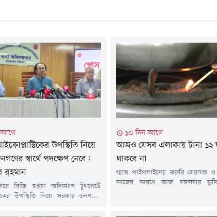
ন আগে
১০ দিন আগে
মাইক্রোপ্লাস্টিকের উপস্থিতি নিয়ে
আজও যেসব এলাকায় টানা ১২ ঘণ্
গণের স্বার্থে পদক্ষেপ নেবে:
থাকবে না
র রহমান
গ্যাস পাইপলাইনের জরুরি মেরামত ও র
কাজের কারণে আজ মঙ্গলবার কুমিল্ল
ারে বিক্রি হওয়া অধিকাংশ টুথপেস্টে
এলাকায় টানা ১২ ঘণ্টা গ্যাস সরবরাহ বন
াস্টিকের উপস্থিতি নিয়ে সরকার জনগণের
শনিবার পেট্রোবাংলার এক বিজ্ঞপ্তিতে এ
ক্ষেপ নেবে বলে জানিয়েছেন প্রধানমন্ত্রীর
হয়েছে। বিজ্ঞপ্তিতে বলা হয়, বাখর
্রচার উপদেষ্টা জাহেদ উর রহমান।মঙ্গলবার