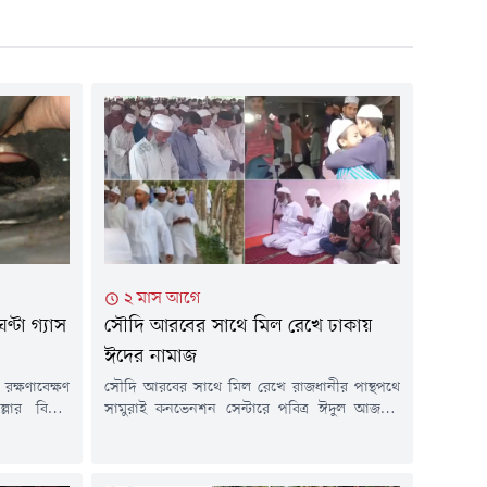
২ মাস আগে
টা গ্যাস
সৌদি আরবের সাথে মিল রেখে ঢাকায়
ঈদের নামাজ
ক্ষণাবেক্ষণ
সৌদি আরবের সাথে মিল রেখে রাজধানীর পান্থপথে
ার বিভিন্ন
সামুরাই কনভেনশন সেন্টারে পবিত্র ঈদুল আজহার
্ধ থাকবে। গত
নামাজ আদায় করেছেন মুসল্লিরা।আজ বুধবার সকাল
 তথ্য জানানো
সাড়ে ৭টায় 'মুসলিম উম্মাহ বাংলাদেশ'-এর
াবাদ গ্যাস
আয়োজনে জামাতে আদায় করা হয় ঈদের নামাজ।