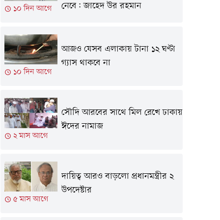
নেবে: জাহেদ উর রহমান
১০ দিন আগে
আজও যেসব এলাকায় টানা ১২ ঘণ্টা
গ্যাস থাকবে না
১০ দিন আগে
সৌদি আরবের সাথে মিল রেখে ঢাকায়
ঈদের নামাজ
২ মাস আগে
দায়িত্ব আরও বাড়লো প্রধানমন্ত্রীর ২
উপদেষ্টার
৫ মাস আগে