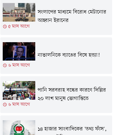
সংলাপের মাধ্যমে বিরোধ মেটানোর
আহ্বান ইরানের
৫ মাস আগে
নাভালনিকে ব্যাঙের বিষে হত্যা!
৬ মাস আগে
পানি সরবরাহ বন্ধের কারণে দিল্লির
২০ লাখ মানুষ ভোগান্তিতে
৬ মাস আগে
১৪ হাজার সাংবাদিকের 'তথ্য ফাঁস',