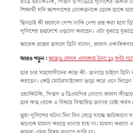
হাতে ওয়াকিটকি, পিস্তল ও গাড়িতে পুলিশের স্টিকার দ
শিক্ষার্থী যদি আশপাশের লোকজনকে ডেকে তাকে চ্য
ছিনতাই কী রুবেলে পেশা নাকি নেশা প্রশ্ন করা হলে 
পুলিশের ছদ্মবেশে এগুলো করতেন। এটা বুঝতে বুঝত
আরেক প্রশ্নের জবাবে তিনি বলেন, রুবেল একাধিকবার
আরও পড়ুন:
আজও যেসব এলাকায় টানা ১২ ঘণ্টা গ্য
তার চার সহযোগীদের কাজ কী- জানতে চাইলে তিনি ব
করতেন। কেউ মোটরসাইকেল ভাড়া করে এনে দিতেন
ওয়াকিটকি, পিস্তল ও ডিএমপির লোগো রুবেল কীভাবে
তার কাছ থেকে এ বিষয়ে বিস্তারিত জানার চেষ্টা করব
ভুয়া পুলিশের ঘটনা দিন দিন বেড়ে যাচ্ছে আটকানো যা
অনেকে মামলা করতে থানায় যায় না। মামলা করলে এস
আমরা এসব বিষয় জানতে পারি না।