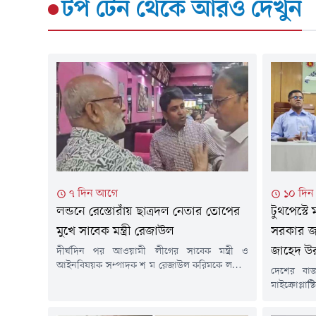
টপ টেন
থেকে আরও দেখুন
৭ দিন আগে
১০ দি
লন্ডনে রেস্তোরাঁয় ছাত্রদল নেতার তোপের
টুথপেস্টে 
মুখে সাবেক মন্ত্রী রেজাউল
সরকার জন
জাহেদ উ
দীর্ঘদিন পর আওয়ামী লীগের সাবেক মন্ত্রী ও
আইনবিষয়ক সম্পাদক শ ম রেজাউল করিমকে লন্ডনে
দেশের বাজ
প্রকাশ্যে দেখা গেছে। তিনি লন্ডনের একটি রেস্তোরাঁয়
মাইক্রোপ্ল
বসে ডাব খাচ্ছিলেন। তার পরনে ছিল হাফ হাতা শার্ট।
স্বার্থে পদ
লন্ডনে সাবেক ছাত্রদল নেতার তোপের মুখে পড়েন
তথ্য ও সম্প