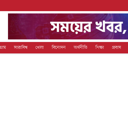
গ্রাম
সারাবিশ্ব
খেলা
বিনোদন
অর্থনীতি
শিক্ষা
প্রবাস