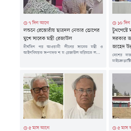
৭ দিন আগে
১০ দি
লন্ডনে রেস্তোরাঁয় ছাত্রদল নেতার তোপের
টুথপেস্টে 
মুখে সাবেক মন্ত্রী রেজাউল
সরকার জন
জাহেদ উ
দীর্ঘদিন পর আওয়ামী লীগের সাবেক মন্ত্রী ও
আইনবিষয়ক সম্পাদক শ ম রেজাউল করিমকে লন্ডনে
দেশের বাজ
প্রকাশ্যে দেখা গেছে। তিনি লন্ডনের একটি রেস্তোরাঁয়
মাইক্রোপ্ল
বসে ডাব খাচ্ছিলেন। তার পরনে ছিল হাফ হাতা শার্ট।
স্বার্থে পদ
লন্ডনে সাবেক ছাত্রদল নেতার তোপের মুখে পড়েন
তথ্য ও সম্প
রেজাউল করিম। এক ছাত্রদল নেতা তাকে উদ্দেশ করে
(২৮ জুলা
বলতে থাকেন, ১৭ বছর ধরে...
কর্মকাণ্ডে
সম্মেলনে এ
দেশের বাজা
মাইক্রোপ্লাস্
৫ মাস আগে
৫ মাস