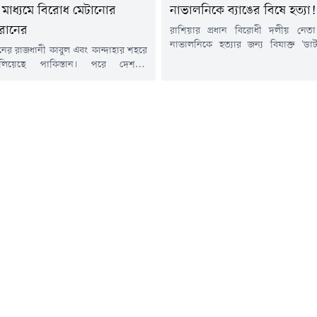
মাধ্যমে বিরোধ মেটানোর
নাভালনিকে ব্যাঙের বিষে হত্যা!
রানের
রাশিয়ার প্রধান বিরোধী দলীয় নেতা 
নাভালনিকে হত্যার জন্য বিষাক্ত 'ডার্
নের রাজধানী কাবুল এবং কান্দাহার শহরে
প্রজাতির বিষাক্ত ব্যাঙ) থেকে তৈরি
লিয়েছে পাকিস্তান। পরে দেশটির
প্রাণঘাতী টক্সিন ব্যবহার করা হয়েছে বল
ন্ত্রী খাজা মোহাম্মদ আসিফ আফগানিস্তানের
যুক্তরাজ্যের পররাষ্ট্র দপ্তর। সাইবে
্রকাশ্য যুদ্ধ' ঘোষণা করে সামাজিকমাধ্যম
কলোনিতে নাভালনির রহস্যজনক মৃত্যুর দ
স্ট দিয়েছেন। খবর আল জাজিরার।
হওয়ার প্রাক্কালে ব্রিটেন ও তার মিত্
 প্রধানমন্ত্রীর মুখপাত্র মোশাররফ জাইদি
চাঞ্চল্যকর তথ্য...
টে জানিয়েছেন, পাকিস্তানি বাহিনীর
 পর্যন্ত মোট ১৩৩ জন আফগান তালেবান
ে এবং ২০০ জনের...