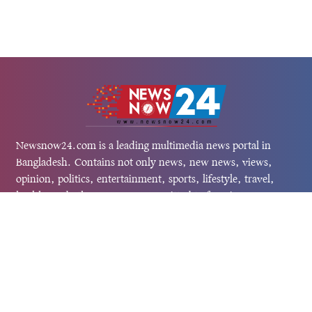
Newsnow24.com is a leading multimedia news portal in
Bangladesh. Contains not only news, new news, views,
opinion, politics, entertainment, sports, lifestyle, travel,
health, and others. We are committed to focusing on
Probash news all around the world with visuals.
তথ্য অধিদফতরের নিবন্ধন নম্বর :১৩৫