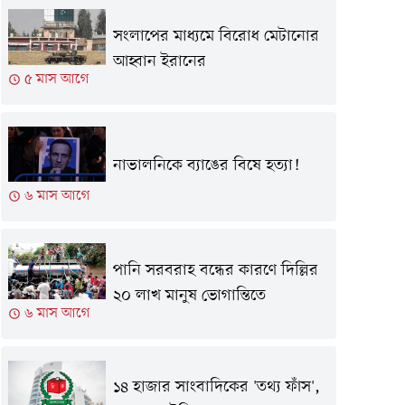
সংলাপের মাধ্যমে বিরোধ মেটানোর
আহ্বান ইরানের
৫ মাস আগে
নাভালনিকে ব্যাঙের বিষে হত্যা!
৬ মাস আগে
পানি সরবরাহ বন্ধের কারণে দিল্লির
২০ লাখ মানুষ ভোগান্তিতে
৬ মাস আগে
১৪ হাজার সাংবাদিকের 'তথ্য ফাঁস',