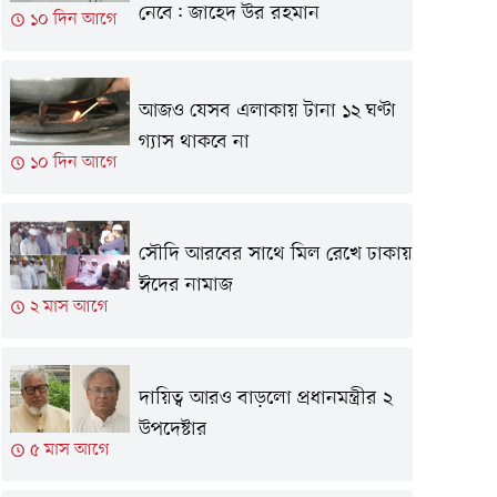
নেবে: জাহেদ উর রহমান
১০ দিন আগে
আজও যেসব এলাকায় টানা ১২ ঘণ্টা
গ্যাস থাকবে না
১০ দিন আগে
সৌদি আরবের সাথে মিল রেখে ঢাকায়
ঈদের নামাজ
২ মাস আগে
দায়িত্ব আরও বাড়লো প্রধানমন্ত্রীর ২
উপদেষ্টার
৫ মাস আগে