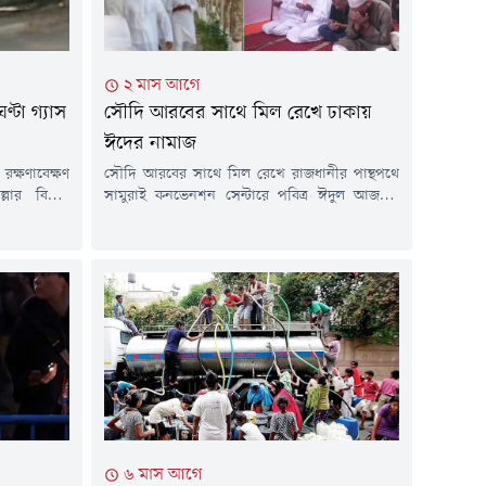
২ মাস আগে
টা গ্যাস
সৌদি আরবের সাথে মিল রেখে ঢাকায়
ঈদের নামাজ
ক্ষণাবেক্ষণ
সৌদি আরবের সাথে মিল রেখে রাজধানীর পান্থপথে
ার বিভিন্ন
সামুরাই কনভেনশন সেন্টারে পবিত্র ঈদুল আজহার
্ধ থাকবে। গত
নামাজ আদায় করেছেন মুসল্লিরা।আজ বুধবার সকাল
 তথ্য জানানো
সাড়ে ৭টায় 'মুসলিম উম্মাহ বাংলাদেশ'-এর
াবাদ গ্যাস
আয়োজনে জামাতে আদায় করা হয় ঈদের নামাজ।
ের আওতাধীন
এতে অংশ নেন কয়েকশ মুসল্লি।সৌদি আরবের সাথে
াজ পরিচালিত
মিল রেখে রাজধানীর পান্থপথে সামুরাই কনভেনশন
সেন্টারে পবিত্র ঈদুল আজহার নামাজ অনুষ্ঠিত...
৬ মাস আগে