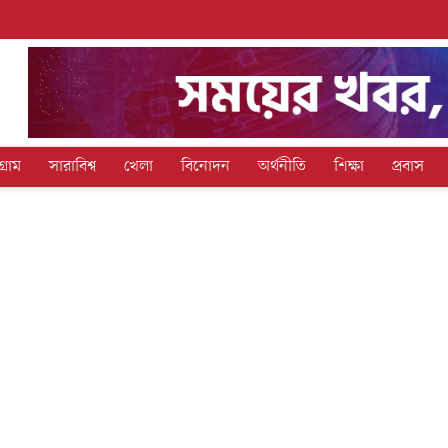
গ্রাম
সারাবিশ্ব
খেলা
বিনোদন
অর্থনীতি
শিক্ষা
প্রবাস