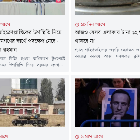
ন আগে
১০ দিন আগে
মাইক্রোপ্লাস্টিকের উপস্থিতি নিয়ে
আজও যেসব এলাকায় টানা ১২ ঘণ্
গণের স্বার্থে পদক্ষেপ নেবে:
থাকবে না
র রহমান
গ্যাস পাইপলাইনের জরুরি মেরামত ও র
কাজের কারণে আজ মঙ্গলবার কুমিল্ল
ারে বিক্রি হওয়া অধিকাংশ টুথপেস্টে
এলাকায় টানা ১২ ঘণ্টা গ্যাস সরবরাহ বন
াস্টিকের উপস্থিতি নিয়ে সরকার জনগণের
শনিবার পেট্রোবাংলার এক বিজ্ঞপ্তিতে এ
ক্ষেপ নেবে বলে জানিয়েছেন প্রধানমন্ত্রীর
হয়েছে। বিজ্ঞপ্তিতে বলা হয়, বাখর
্রচার উপদেষ্টা জাহেদ উর রহমান।মঙ্গলবার
ডিস্ট্রিবিউশন কোম্পানি লিমিটেড
ই) সচিবালয়ে সরকারের সাম্প্রতিক
এলাকায় পর্যায়ক্রমে এ রক্ষণাবেক্ষণ ক
র তথ্য জানাতে আয়োজিত নিয়মিত সংবাদ
হবে। এ কারণে ২৮ জুলাই (মঙ্গলবার)...
ক প্রশ্নের জবাবে এ কথা জানান তিনি।
রে বিক্রি হওয়া বেশিরভাগ টুথপেস্টেই
টিকের উপস্থিতি...
 আগে
৬ মাস আগে