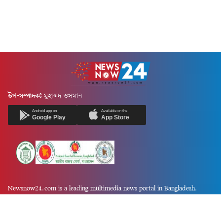
উপ-সম্পাদকঃ
মুহাম্মদ ওসমান
Android app on
Available on the
Google Play
App Store
Newsnow24.com is a leading multimedia news portal in Bangladesh.
Contains not only news, new news, views, opinion, politics,
entertainment, sports, lifestyle, travel, health, and others. We are
committed to focusing on Probash news all around the world with