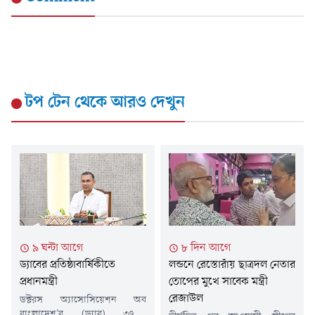
টপ টেন
থেকে আরও দেখুন
৯ ঘন্টা আগে
৮ দিন আগে
ড্যাবের প্রতিষ্ঠাবার্ষিকীতে
লন্ডনে রেস্তোরাঁয় ছাত্রদল নেতার
প্রধানমন্ত্রী
তোপের মুখে সাবেক মন্ত্রী
রেজাউল
ডক্টরস অ্যাসোসিয়েশন অব
বাংলাদেশ'র (ড্যাব) ৩৭তম