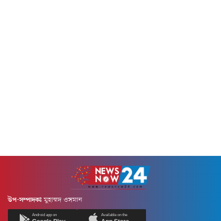
ঊষা উত্থুপের 'দিদি' গানের এক
পুরনো ভিডিও...
উপ-সম্পাদকঃ
মুহাম্মদ ওসমান
Android app on
Available on the