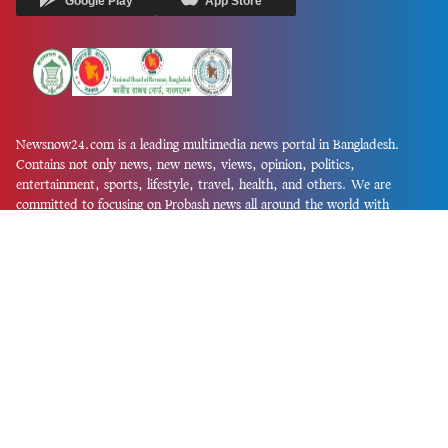
Google Play
App Store
Newsnow24.com is a leading multimedia news portal in Bangladesh.
Contains not only news, new news, views, opinion, politics,
entertainment, sports, lifestyle, travel, health, and others. We are
committed to focusing on Probash news all around the world with
visuals.
তথ্য অধিদফতরের নিবন্ধন নম্বর :১৩৫
Dhaka Office:
House-55, Road-08, Block-D, Niketon, Gulshan-1,
Dhaka-1212.
Phone:
+880 1856 195 622
(WhatsApp)
Phone:
+880 1869 913 486
Chittagong office:
House-85/A, Road-7, 5th Floor, O.R.Nizam Road
R/A, 15 No. Bagmoniram,Panchlaish, Chattogram 4000.
Phone:
+880 1850 414 847
Phone:
+880 1313 427 319