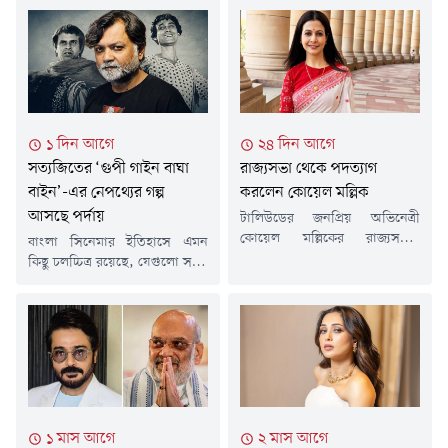
১ দিন আগে
২৪ দিন আগে
সত্যজিতের ‘গুপী গাইন বাঘা
রাজ্যসভা থেকে পদত্যাগ
বাইন’-এর নেপথ্যের গল্প
করলেন কোয়েল মল্লিক
আসছে পর্দায়
টালিউডের জনপ্রিয় অভিনেত্রী
কোয়েল মল্লিকের রাজ্যসভার
বাংলা সিনেমার ইতিহাসে এমন
সদস্যপদ থেকে পদত্যাগ নিয়ে গত
কিছু চলচ্চিত্র রয়েছে, যেগুলো সময়
কয়েক মাস ধরে নানা গুঞ্জন
পেরিয়েও দর্শকের কাছে সমান
চলছিল। বিভিন্ন জল্পনার মধ্যে গত
জনপ্রিয়। সত্যজিৎ রায়ের কালজয়ী
জুনে তিনি একবার পদত্যাগপত্র
চলচ্চিত্র 'গুপী গাইন বাঘা বাইন'
জমা দিয়েছিলেন। তবে নিয়ম
তেমনই একটি ছবি। এবার সেই
অনুযায়ী, তাকে সরাসরি উপস্থিত
চলচ্চিত্র তৈরির নেপথ্যের গল্পই বড়
হয়ে পদত্যাগপত্র জমা দিতে বলা
পর্দায় তুলে ধরতে যাচ্ছেন নির্মাতা
হয়। এবার সেই প্রক্রিয়াই সম্পন্ন
সৃজিত মুখোপাধ্যায়।নতুন এই
করলেন এই অভিনেত্রী।
সিনেমার নাম 'মহারাজা তোমারে
১ মাস আগে
২ মাস আগে
সংবাদমাধ্যমের প্রতিবেদন
সেলাম'। সম্প্রতি সিনেমাটির