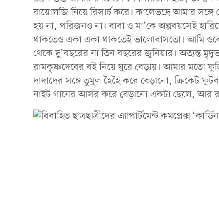
বায়োলজি নিয়ে রিসার্চ করে। কালেভদ্রে আমার সঙ্গে 
হয় না, পরিজনও না। বাবা ও মা’কে অল্পবয়সেই হার
থাকতেও একা একা থাকতেই ভালোবাসতো। আমি ওকে ব
থেকে দু’বছরের না তিন বছরের জুনিয়ার। অত্যন্ত মৃদুভ
রামকৃষ্ণদেবের বই নিয়ে ঘুরে বেড়ায়। আমার মতো ফু
দাদাদের সঙ্গে তুমুল হৈহৈ করে বেড়ানো, ক্রিকেট 
নাইট গানের আসর করে বেড়ানো একটা ছেলে, আর রঞ্জন?