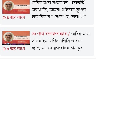
মেরিকামায়া সাতকাহন: হলভর্তি
অবাঙালি, আমরা গাইলাম ভূপেন
হাজারিকার “দোলা হে দোলা...”
৪ বছর আগে
ডঃ পার্থ বন্দ্যোপাধ্যায়
/
মেরিকামায়া
সাতকাহন : পিএনপিসি ও বং-
ব্যাখ্যান যেন মুখরোচক চানাচুর
৪ বছর আগে