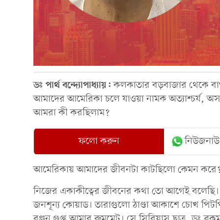
ডঃ পার্থ বন্দ্যোপাধ্যায়:
কলকাতার বড়বাজার থেকে বাগ
আমাদের আমেরিকা চলে যাওয়া নামক অত্যাশ্চর্য, অসম
আমরা কী করছিলাম?
ফলো করুন
নিউজনাউ
আমেরিকায় আমাদের জীবনটা কাটছিলো কেমন করে
নিজের একাকীত্বের জীবনের কথা তো আগেই বলেছি। সেই
জনশূন্য কোয়াড। তারাগুলো ঠাণ্ডা আকাশে চোখ পিটপ
রঞ্জন গুপ্ত আমার রুমমেট। সে সিরিয়াস ছাত্র, ডঃ ব্