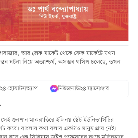
বাজার, আর লেক মার্কেট থেকে ফেক মার্কেটে যখন
্ভব ঘটনা নিয়ে অত্যাশ্চর্য, অসম্ভব গসিপ চলেছে, তখন
২৪ হোয়াটসঅ্যাপ
নিউজনাউ২৪ ম্যাসেঞ্জার
?
 শুনশান মাঝরাত্তিরে ইলিনয় স্টেট ইউনিভার্সিটির
িট করে। বাংলায় কথা বলার একটাও মানুষ প্রায় নেই।
রকম্যান বলে এক সিরিয়াস জুইশ প্রফেসরের কাছে মলিকুলার