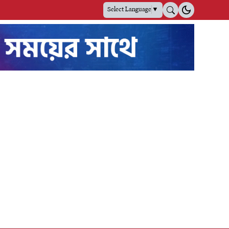
Select Language
▼