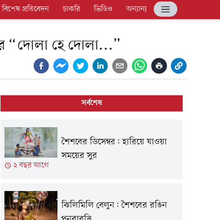
বিশেষ প্রতিবেদন
চাকরি
ভিডিও
অন্যান্য
র “দোলা হে দোলা...”
সর্বশেষ
শৈশবের ডিসেম্বর: হারিয়ে যাওয়া
সময়ের সুর
২ বছর আগে
ঝিলিমিলি বেলুন: শৈশবের রঙিন
পুনরাবৃত্তি