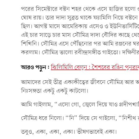
পরের সিমেস্টারে বস্টন শহর থেকে এসে হাজির হলো 
ঘোষ রায়। তার দাদা সুব্রত থাকে ফ্যামিলি নিয়ে বস্টনে
ছিল। আগস্ট মাসে আমেরিকায় এসেও ও ইউনিভার্সিটিকে
এই চার সাড়ে চার মাস সৌমিত্র দাদা বৌদির কাছে থ
শিখিনি। সৌমিত্র এসে পৌঁছনোর পর আমি রঞ্জনের ঘর
করলাম। সৌমিত্র ভালো রবীন্দ্রসঙ্গীত গাইতো। দক্ষিণী
আরও পড়ুন:
ঝিলিমিলি বেলুন: শৈশবের রঙিন পুনরাবৃত
আমাদের সেই তীব্র একাকীত্বের জীবনে সৌমিত্র আর আমি
নিঃসঙ্গতা একটু একটু কাটলো।
আমি গাইলাম, “এসো গো, জ্বেলে দিয়ে যাও প্রদীপখা
সৌমিত্র ধরে নিলো। “নি” দিয়ে সে গাইলো, “নিশীথ র
তবুও, একা, একা, একা। ভীষণভাবেই একা।