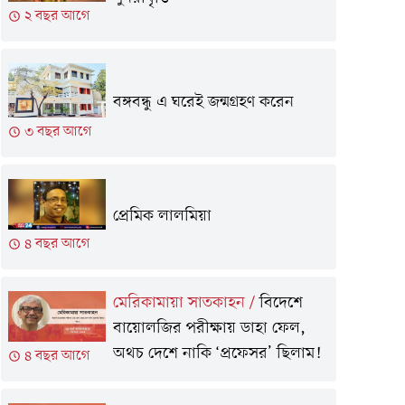
২ বছর আগে
বঙ্গবন্ধু এ ঘরেই জন্মগ্রহণ করেন
৩ বছর আগে
প্রেমিক লালমিয়া
৪ বছর আগে
মেরিকামায়া সাতকাহন
/
বিদেশে
বায়োলজির পরীক্ষায় ডাহা ফেল,
অথচ দেশে নাকি ‘প্রফেসর’ ছিলাম!
৪ বছর আগে