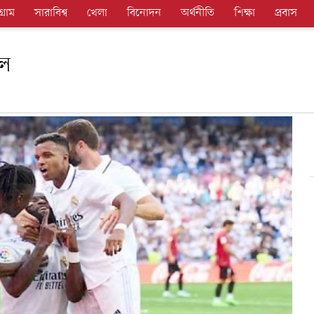
গ্রাম
সারাবিশ্ব
খেলা
বিনোদন
অর্থনীতি
শিক্ষা
প্রবাস
াল