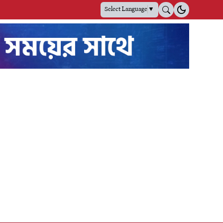
Select Language
▼