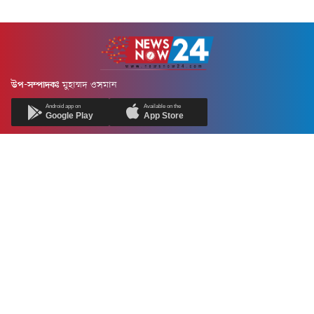
উপ-সম্পাদকঃ
মুহাম্মদ ওসমান
Android app on
Available on the
Google Play
App Store
Newsnow24.com is a leading multimedia news portal in Bangladesh.
Contains not only news, new news, views, opinion, politics,
entertainment, sports, lifestyle, travel, health, and others. We are
committed to focusing on Probash news all around the world with
visuals.
তথ্য অধিদফতরের নিবন্ধন নম্বর :১৩৫
Dhaka Office:
House-55, Road-08, Block-D, Niketon, Gulshan-1,