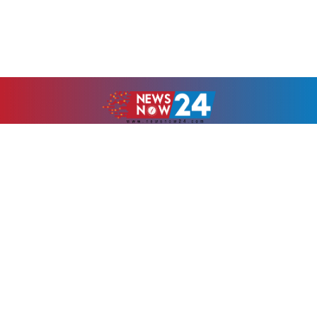
উপ-সম্পাদকঃ
মুহাম্মদ ওসমান
Android app on
Available on the
Google Play
App Store
Newsnow24.com is a leading multimedia news portal in Bangladesh.
Contains not only news, new news, views, opinion, politics,
entertainment, sports, lifestyle, travel, health, and others. We are
committed to focusing on Probash news all around the world with