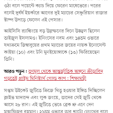
ওঠা বলে পয়েন্টে ক্যাচ দিয়ে ফেরেন মাধেভেরে। পরের
বলেই দুর্ধর্ষ ইয়র্কারে আগের দুই ম্যাচের সেঞ্চুরিয়ান রাজার
স্টাম্প উপড়ে ফেলেন এই পেসার।
আইসিসি র‍্যাঙ্কিংয়ে বড় উল্লম্ফনের দিনে উজ্জ্বল ছিলেন
তাইজুল ইসলামও। ইনিংসের নবম এবং ১৪তম ওভারে
যথাক্রমে জিম্বাবুয়ের প্রথম ম্যাচের জয়ের নায়ক ইনোসেন্ট
কাইয়া (১০) এবং টনি মুনইয়োঙ্গাকে (১৩) ফিরিয়েছেন
তিনি।
আরও পড়ুন:
তৃণমূল থেকে আন্তর্জাতিক অঙ্গনে ক্রীড়াবিদ
গড়তেই প্রাইম মিনিস্টার্স গোল্ড কাপ: শিক্ষামন্ত্রী
সপ্তম উইকেট জুটিতে ক্রিজে থিতু হওয়ার ইঙ্গিত দিচ্ছিলেন
ক্লাইভ মাদান্দে এবং লুক জংয়ে, তাদের সেই জুটি থেকে
আসে ২৮ রান। এই জুটিতে ভেঙে ব্রেক থ্রু এনে দেন
মুস্তাফিজুর রহমান। ২১তম ওভারে তার খাটো লেংথের বলে