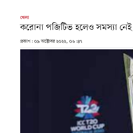
খেলা
করোনা পজিটিভ হলেও সমস্যা নেই
প্রকাশ:
০৯ অক্টোবর ২০২২, ০৬:৪৭