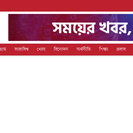
গ্রাম
সারাবিশ্ব
খেলা
বিনোদন
অর্থনীতি
শিক্ষা
প্রবাস