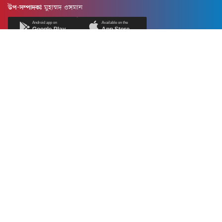
উপ-সম্পাদকঃ
মুহাম্মদ ওসমান
Android app on
Available on the
Google Play
App Store
Newsnow24.com is a leading multimedia news portal in Bangladesh.
Contains not only news, new news, views, opinion, politics,
entertainment, sports, lifestyle, travel, health, and others. We are
committed to focusing on Probash news all around the world with
visuals.
তথ্য অধিদফতরের নিবন্ধন নম্বর :১৩৫
Dhaka Office:
House-55, Road-08, Block-D, Niketon, Gulshan-1,
Dhaka-1212.
Phone:
+880 1856 195 622
(WhatsApp)
Phone:
+880 1869 913 486
Chittagong office:
House-85/A, Road-7, 5th Floor, O.R.Nizam Road
R/A, 15 No. Bagmoniram,Panchlaish, Chattogram 4000.