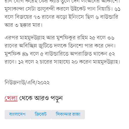
রান যোগ করেই ফের ক্যাচ তুলে দেন লংঅনের আকাশে।
মুসাকান্দা সেটা তালুবন্দী করলে উইকেট পান নিয়াচি। ৬১
বলে বিজয়ের ৭৩ রানের ঝড়ো ইনিংসে ছিল ৬ বাউন্ডারি
আর ৩ ছক্কার মার।
এরপর মাহমুদউল্লাহ আর মুশফিকুর রহিম ২৫ বলে ৩৬
রানের অবিচ্ছিন্ন জুটিতে দলকে তিনশো পার করে দেন।
মুশফিক ৪৯ বলে ৫ বাউন্ডারিতে অপরাজিত থাকেন ৫২
রানে। ১২ বলে ২ চারের সাহায্যে ২০ করেন মাহমুদউল্লাহ।
নিউজনাউ/এবি/২০২২
খেলা
থেকে আরও পড়ুন
বাংলাদেশ
ক্রিকেট
সিকান্দার রাজা