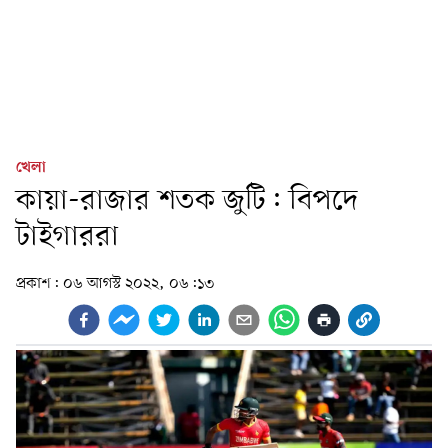
খেলা
কায়া-রাজার শতক জুটি: বিপদে
টাইগাররা
প্রকাশ:
০৬ আগস্ট ২০২২, ০৬:১৩