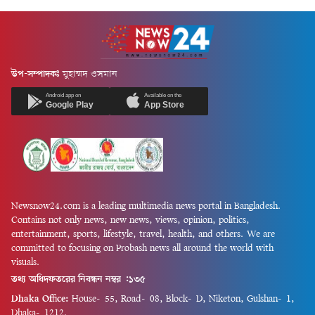
উপ-সম্পাদকঃ
মুহাম্মদ ওসমান
Android app on
Available on the
Google Play
App Store
Newsnow24.com is a leading multimedia news portal in Bangladesh.
Contains not only news, new news, views, opinion, politics,
entertainment, sports, lifestyle, travel, health, and others. We are
committed to focusing on Probash news all around the world with
visuals.
তথ্য অধিদফতরের নিবন্ধন নম্বর :১৩৫
Dhaka Office:
House-55, Road-08, Block-D, Niketon, Gulshan-1,
Dhaka-1212.