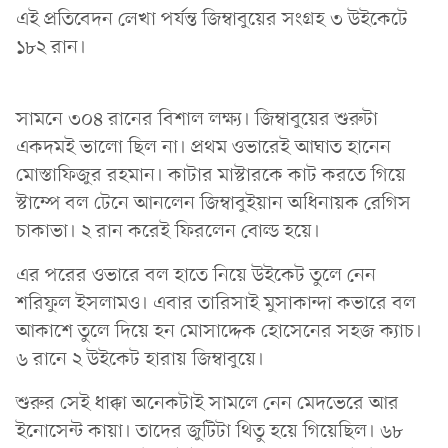
এই প্রতিবেদন লেখা পর্যন্ত জিম্বাবুয়ের সংগ্রহ ৩ উইকেটে
১৮২ রান।
সামনে ৩০৪ রানের বিশাল লক্ষ্য। জিম্বাবুয়ের শুরুটা
একদমই ভালো ছিল না। প্রথম ওভারেই আঘাত হানেন
মোস্তাফিজুর রহমান। কাটার মাস্টারকে কাট করতে গিয়ে
স্টাম্পে বল টেনে আনলেন জিম্বাবুইয়ান অধিনায়ক রেগিস
চাকাভা। ২ রান করেই ফিরলেন বোল্ড হয়ে।
এর পরের ওভারে বল হাতে নিয়ে উইকেট তুলে নেন
শরিফুল ইসলামও। এবার তারিসাই মুসাকান্দা কভারে বল
আকাশে তুলে দিয়ে হন মোসাদ্দেক হোসেনের সহজ ক্যাচ।
৬ রানে ২ উইকেট হারায় জিম্বাবুয়ে।
শুরুর সেই ধাক্কা অনেকটাই সামলে নেন মেদভেরে আর
ইনোসেন্ট কায়া। তাদের জুটিটা থিতু হয়ে গিয়েছিল। ৬৮