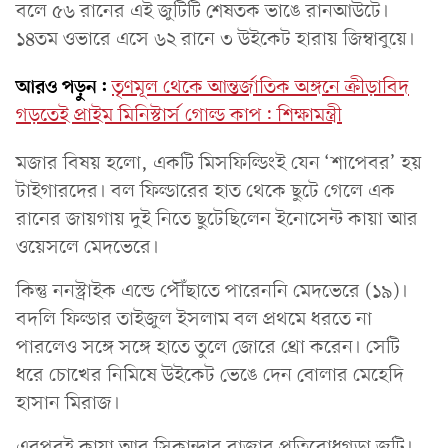
বলে ৫৬ রানের এই জুটিটি শেষতক ভাঙে রানআউটে।
১৪তম ওভারে এসে ৬২ রানে ৩ উইকেট হারায় জিম্বাবুয়ে।
আরও পড়ুন:
তৃণমূল থেকে আন্তর্জাতিক অঙ্গনে ক্রীড়াবিদ
গড়তেই প্রাইম মিনিস্টার্স গোল্ড কাপ: শিক্ষামন্ত্রী
মজার বিষয় হলো, একটি মিসফিল্ডিংই যেন ‘শাপেবর’ হয়
টাইগারদের। বল ফিল্ডারের হাত থেকে ছুটে গেলে এক
রানের জায়গায় দুই নিতে ছুটেছিলেন ইনোসেন্ট কায়া আর
ওয়েসলে মেদভেরে।
কিন্তু ননস্ট্রাইক এন্ডে পৌঁছাতে পারেননি মেদভেরে (১৯)।
বদলি ফিল্ডার তাইজুল ইসলাম বল প্রথমে ধরতে না
পারলেও সঙ্গে সঙ্গে হাতে তুলে জোরে থ্রো করেন। সেটি
ধরে চোখের নিমিষে উইকেট ভেঙে দেন বোলার মেহেদি
হাসান মিরাজ।
এরপরই কায়া আর সিকান্দার রাজার প্রতিরোধগড়া জুটি।