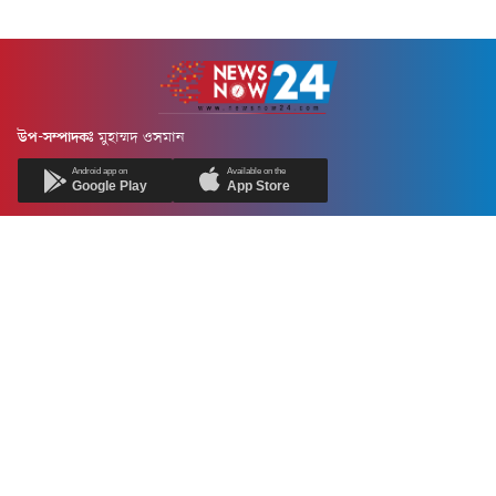
উপ-সম্পাদকঃ
মুহাম্মদ ওসমান
Android app on
Available on the
Google Play
App Store
Newsnow24.com is a leading multimedia news portal in Bangladesh.
Contains not only news, new news, views, opinion, politics,
entertainment, sports, lifestyle, travel, health, and others. We are
committed to focusing on Probash news all around the world with
visuals.
তথ্য অধিদফতরের নিবন্ধন নম্বর :১৩৫
Dhaka Office:
House-55, Road-08, Block-D, Niketon, Gulshan-1,