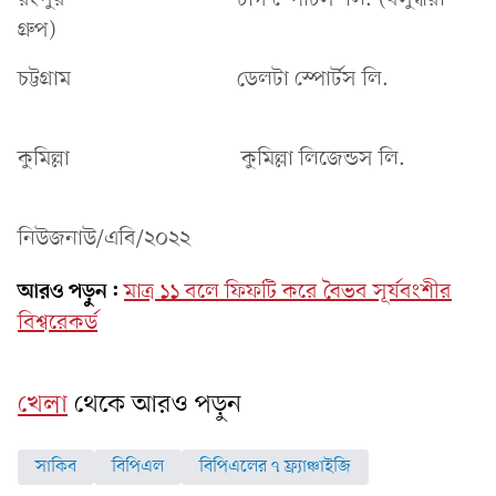
গ্রুপ)
চট্টগ্রাম ডেলটা স্পোর্টস লি.
কুমিল্লা কুমিল্লা লিজেন্ডস লি.
নিউজনাউ/এবি/২০২২
আরও পড়ুন:
মাত্র ১১ বলে ফিফটি করে বৈভব সূর্যবংশীর
বিশ্বরেকর্ড
খেলা
থেকে আরও পড়ুন
সাকিব
বিপিএল
বিপিএলের ৭ ফ্র্যাঞ্চাইজি