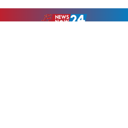
উপ-সম্পাদকঃ
মুহাম্মদ ওসমান
Android app on
Available on the
Google Play
App Store
Newsnow24.com is a leading multimedia news portal in Bangladesh.
Contains not only news, new news, views, opinion, politics,
entertainment, sports, lifestyle, travel, health, and others. We are
committed to focusing on Probash news all around the world with
visuals.
তথ্য অধিদফতরের নিবন্ধন নম্বর :১৩৫
Dhaka Office:
House-55, Road-08, Block-D, Niketon, Gulshan-1,