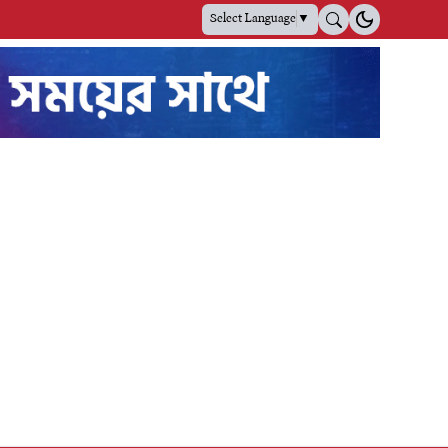
Select Language
▼