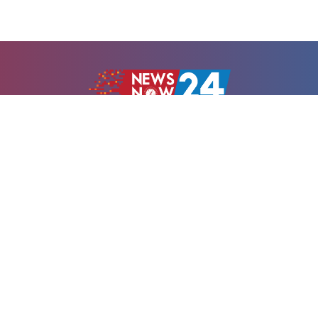
Newsnow24.com is a leading multimedia news portal in
Bangladesh. Contains not only news, new news, views,
opinion, politics, entertainment, sports, lifestyle, travel,
health, and others. We are committed to focusing on
Probash news all around the world with visuals.
তথ্য অধিদফতরের নিবন্ধন নম্বর :১৩৫