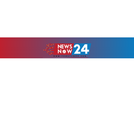
উপ-সম্পাদকঃ
মুহাম্মদ ওসমান
Android app on
Available on the
Google Play
App Store
Newsnow24.com is a leading multimedia news portal in Bangladesh.
Contains not only news, new news, views, opinion, politics,
entertainment, sports, lifestyle, travel, health, and others. We are