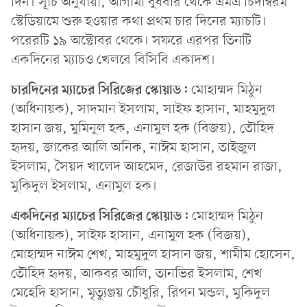
দিন। সূচি অনুযায়ী, আগামী বুধবার থেকে এমএ চিদাম্বরম
স্টেডিয়ামে শুরু হওয়ার কথা প্রথম চার দিনের ম্যাচটি।
পরেরটি ১৯ অক্টোবর থেকে। সফরে এরপর তিনটি
একদিনের ম্যাচও খেলবে বিসিবি একাদশ।
চারদিনের ম্যাচের সিরিজের স্কোয়াড:
মোহাম্মদ মিঠুন
(অধিনায়ক), সাদমান ইসলাম, সাইফ হাসান, মাহমুদুল
হাসান জয়, মুমিনুল হক, এনামুল হক (বিজয়), তৌহিদ
হৃদয়, জাকের আলি অনিক, নাঈম হাসান, তাইজুল
ইসলাম, সৈয়দ খালেদ আহমেদ, রেজাউর রহমান রাজা,
মুকিদুল ইসলাম, এনামুল হক।
একদিনের ম্যাচের সিরিজের স্কোয়াড:
মোহাম্মদ মিঠুন
(অধিনায়ক), সাইফ হাসান, এনামুল হক (বিজয়),
মোহাম্মদ নাঈম শেখ, মাহমুদুল হাসান জয়, শামীম হোসেন,
তৌহিদ হৃদয়, আকবর আলি, তানভির ইসলাম, শেখ
মেহেদি হাসান, মৃত্যুঞ্জয় চৌধুরি, রিপন মন্ডল, মুকিদুল