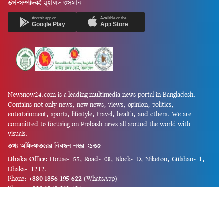
উপ-সম্পাদকঃ
মুহাম্মদ ওসমান
Android app on
Available on the
Google Play
App Store
Newsnow24.com is a leading multimedia news portal in Bangladesh.
Contains not only news, new news, views, opinion, politics,
entertainment, sports, lifestyle, travel, health, and others. We are
committed to focusing on Probash news all around the world with
visuals.
তথ্য অধিদফতরের নিবন্ধন নম্বর :১৩৫
Dhaka Office:
House-55, Road-08, Block-D, Niketon, Gulshan-1,
Dhaka-1212.
Phone:
+880 1856 195 622
(WhatsApp)
Phone:
+880 1869 913 486
Chittagong office:
House-85/A, Road-7, 5th Floor, O.R.Nizam Road
R/A, 15 No. Bagmoniram,Panchlaish, Chattogram 4000.