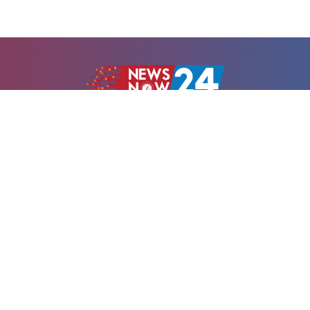
Newsnow24.com is a leading multimedia news portal in
Bangladesh. Contains not only news, new news, views,
opinion, politics, entertainment, sports, lifestyle, travel,
health, and others. We are committed to focusing on
Probash news all around the world with visuals.
তথ্য অধিদফতরের নিবন্ধন নম্বর :১৩৫