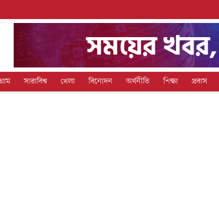
গ্রাম
সারাবিশ্ব
খেলা
বিনোদন
অর্থনীতি
শিক্ষা
প্রবাস