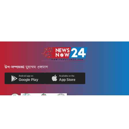
উপ-সম্পাদকঃ
মুহাম্মদ ওসমান
Android app on
Available on the
Google Play
App Store
Newsnow24.com is a leading multimedia news portal in Bangladesh.
Contains not only news, new news, views, opinion, politics,