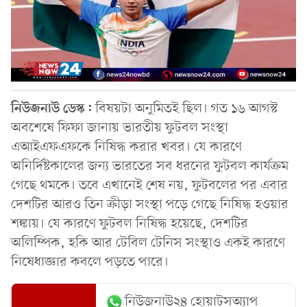
নিউজনাউ ডেস্ক:
বিষয়টা অনুমিতই ছিল। গত ১৬ আগস্ট
অবশেষে ফিফা জানায় ভারতীয় ফুটবল সংস্থা
এআইএফএফকে নিষিদ্ধ করার খবর। যে কারণে
অনির্দিষ্টকালের জন্য ভারতের সব ধরনের ফুটবল কার্যক্রম
গেছে থমকে। তবে এখানেই শেষ নয়, ফুটবলের পর এবার
দেশটির আরও তিন ক্রীড়া সংস্থা পড়ে গেছে নিষিদ্ধ হওয়ার
শঙ্কায়। যে কারণে ফুটবল নিষিদ্ধ হয়েছে, দেশটির
অলিম্পিক, হকি আর টেবিল টেনিস সংস্থাও একই কারণে
নিষেধাজ্ঞার কবলে পড়তে পারে।
নিউজনাউ২৪ হোয়াটসঅ্যাপ