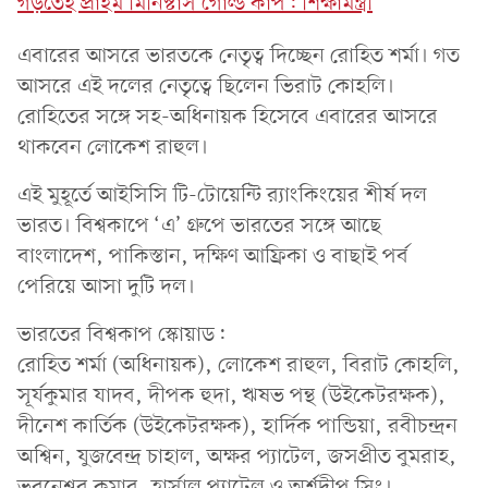
গড়তেই প্রাইম মিনিস্টার্স গোল্ড কাপ: শিক্ষামন্ত্রী
এবারের আসরে ভারতকে নেতৃত্ব দিচ্ছেন রোহিত শর্মা। গত
আসরে এই দলের নেতৃত্বে ছিলেন ভিরাট কোহলি।
রোহিতের সঙ্গে সহ-অধিনায়ক হিসেবে এবারের আসরে
থাকবেন লোকেশ রাহুল।
এই মুহূর্তে আইসিসি টি-টোয়েন্টি র‌্যাংকিংয়ের শীর্ষ দল
ভারত। বিশ্বকাপে ‘এ’ গ্রুপে ভারতের সঙ্গে আছে
বাংলাদেশ, পাকিস্তান, দক্ষিণ আফ্রিকা ও বাছাই পর্ব
পেরিয়ে আসা দুটি দল।
ভারতের বিশ্বকাপ স্কোয়াড:
রোহিত শর্মা (অধিনায়ক), লোকেশ রাহুল, বিরাট কোহলি,
সূর্যকুমার যাদব, দীপক হুদা, ঋষভ পন্থ (উইকেটরক্ষক),
দীনেশ কার্তিক (উইকেটরক্ষক), হার্দিক পান্ডিয়া, রবীচন্দ্রন
অশ্বিন, যুজবেন্দ্র চাহাল, অক্ষর প্যাটেল, জসপ্রীত বুমরাহ,
ভুবনেশ্বর কুমার, হার্সাল প্যাটেল ও অর্শদীপ সিং।