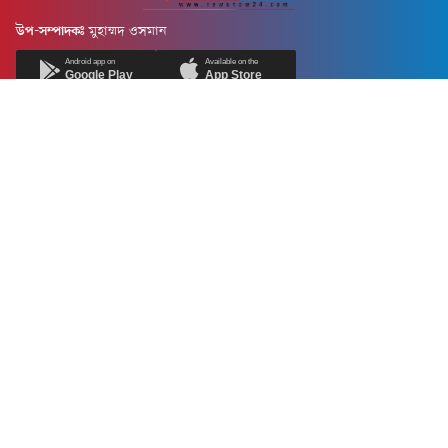
উপ-সম্পাদকঃ
মুহাম্মদ ওসমান
Android app on
Available on the
Google Play
App Store
Newsnow24.com is a leading multimedia news portal in Bangladesh.
Contains not only news, new news, views, opinion, politics,
entertainment, sports, lifestyle, travel, health, and others. We are
committed to focusing on Probash news all around the world with
visuals.
তথ্য অধিদফতরের নিবন্ধন নম্বর :১৩৫
Dhaka Office:
House-55, Road-08, Block-D, Niketon, Gulshan-1,
Dhaka-1212.
Phone:
+880 1856 195 622
(WhatsApp)
Phone:
+880 1869 913 486
Chittagong office:
House-85/A, Road-7, 5th Floor, O.R.Nizam Road